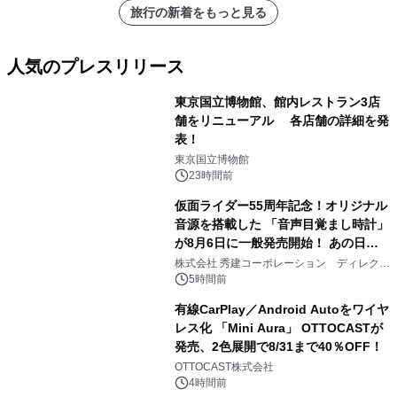
旅行の新着をもっと見る
人気のプレスリリース
東京国立博物館、館内レストラン3店
舗をリニューアル 各店舗の詳細を発
表！
1
東京国立博物館
23時間前
仮面ライダー55周年記念！オリジナル
音源を搭載した 「音声目覚まし時計」
が8月6日に一般発売開始！ あの日の
2
大興奮が今甦る
株式会社 秀建コーポレーション ディレクト
アートギャラリー
5時間前
有線CarPlay／Android Autoをワイヤ
レス化 「Mini Aura」 OTTOCASTが
発売、2色展開で8/31まで40％OFF！
3
OTTOCAST株式会社
4時間前