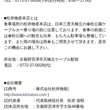
TEL：0772-27-0028(予約受付時間：8:00～17:00)
■松井物産本店とは
食事場所の松井物産本店は、日本三景天橋立の傘松公園ケ
ーブルカー乗り場の前に位置しております、食事の前後に
は傘松公園への観光も出来、もちろん駐車場も整備してい
ます。また雨の場合は雨傘もご用意させて頂きます。是非
この機会にお越し下さい。
所在地：京都府宮津市天橋立ケーブル駅前
電話 ：0772-27-0028(代)
■会社概要
(1)商号 ：株式会社松井物産(
http://www.kkmatsui.com
)
(2)代表者 ：代表取締役社長 松井 道昭
(3)本店所在地 ：京都府宮津市字大垣48番地