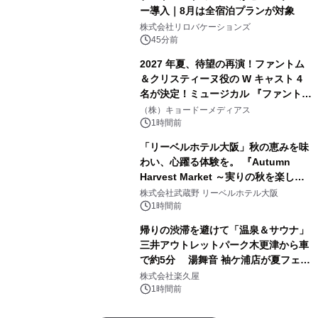
ー導入｜8月は全宿泊プランが対象
株式会社リロバケーションズ
45分前
2027 年夏、待望の再演！ファントム
＆クリスティーヌ役の W キャスト 4
名が決定！ミュージカル 『ファント
ム』
（株）キョードーメディアス
1時間前
「リーベルホテル大阪」秋の恵みを味
わい、心躍る体験を。 『Autumn
Harvest Market ～実りの秋を楽しむ
ディナー&スイーツビュッフェ～』を9
株式会社武蔵野 リーベルホテル大阪
月18日より開催！
1時間前
帰りの渋滞を避けて「温泉＆サウナ」
三井アウトレットパーク木更津から車
で約5分 湯舞音 袖ケ浦店が夏フェア
メニューを提供
株式会社楽久屋
1時間前