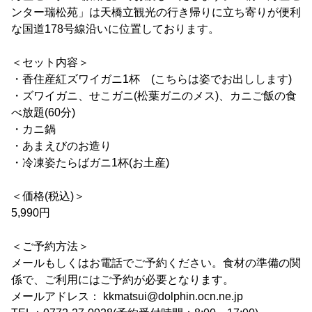
ンター瑞松苑」は天橋立観光の行き帰りに立ち寄りが便利
な国道178号線沿いに位置しております。
＜セット内容＞
・香住産紅ズワイガニ1杯 (こちらは姿でお出しします)
・ズワイガニ、せこガニ(松葉ガニのメス)、カニご飯の食
べ放題(60分)
・カニ鍋
・あまえびのお造り
・冷凍姿たらばガニ1杯(お土産)
＜価格(税込)＞
5,990円
＜ご予約方法＞
メールもしくはお電話でご予約ください。食材の準備の関
係で、ご利用にはご予約が必要となります。
メールアドレス： kkmatsui@dolphin.ocn.ne.jp