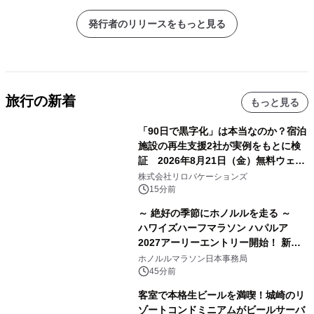
発行者のリリースをもっと見る
旅行の新着
もっと見る
「90日で黒字化」は本当なのか？宿泊
施設の再生支援2社が実例をもとに検
証 2026年8月21日（金）無料ウェビ
ナー開催
株式会社リロバケーションズ
15分前
～ 絶好の季節にホノルルを走る ～
ハワイズハーフマラソン ハパルア
2027アーリーエントリー開始！ 新カ
テゴリー「ハパルアIKI(イキ)」(約
ホノルルマラソン日本事務局
13.4km)が登場
45分前
客室で本格生ビールを満喫！城崎のリ
ゾートコンドミニアムがビールサーバ