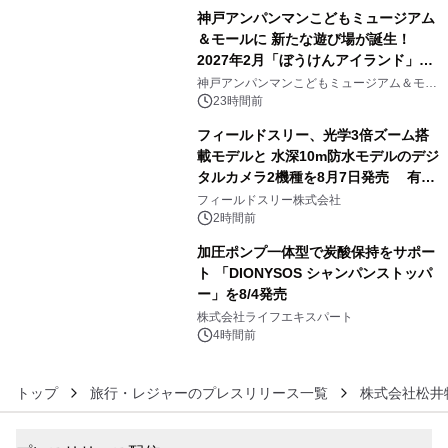
神戸アンパンマンこどもミュージアム
＆モールに 新たな遊び場が誕生！
2027年2月「ぼうけんアイランド」が
4
オープン
神戸アンパンマンこどもミュージアム＆モー
ル
23時間前
フィールドスリー、光学3倍ズーム搭
載モデルと 水深10m防水モデルのデジ
タルカメラ2機種を8月7日発売 有効
5
約1300万画素、用途別に選べるコンデ
フィールドスリー株式会社
ジ新登場
2時間前
加圧ポンプ一体型で炭酸保持をサポー
ト 「DIONYSOS シャンパンストッパ
ー」を8/4発売
6
株式会社ライフエキスパート
4時間前
トップ
旅行・レジャーのプレスリリース一覧
株式会社松井