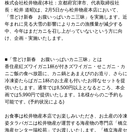
株式会社松井物産(本社：京都府宮津市、代表取締役社
長：松井 道昭)は、2月5日から松井物産本店において、
「雪どけ新春 お腹いっぱいカニ三昧」を実施します。近
年まれに見る大雪の影響によりカニの漁獲量が減少する
中、今年はまだカニを召し上がっていないという方に向
け、企画・実施いたします。
■「雪どけ新春 お腹いっぱいカニ三昧」とは
香住産紅ズワイガニ1杯が付きズワイガニ・せこガニ・カ
ニご飯の食べ放題に、カニ鍋とあまえびのお造り、さらに
冷凍姿たらばガニ1杯のお土産も付いたお得なセットを提
供いたします。通常では8,500円以上となるところ、本企
画では5,990円で提供いたします。1名様からのご予約も
可能です。(予約状況による)
お食事は松井物産本店でお楽しみいただき、お土産の冷凍
姿タラバガニは松井物産が運営する海産物の専門店「橋立
海産センター瑞松苑」でお渡しいたします。「橋立海産セ