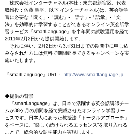
株式会社インターチャネル(本社：東京都新宿区、代表
取締役：佐藤 昭平、以下 インターチャネル)は、英会話学
習に必要な「聞く」-「読む」-「話す」-「語彙」-「文
法」を効率的に学習することができるオンライン英会話学
習サービス『smartLanguage』を半年間の試験運用を経て
2011年2月2日から提供開始します。
それに伴い、2月2日から3月31日までの期間中に申し込
みをされた方には無料で期間延長できるキャンペーンを実
施いたします。
『smartLanguage』URL：
http://www.smartlanguage.jp
◆提供の背景
『smartLanguage』は、日本で活躍する英会話講師チー
ムが38ケ月の期間を経て完成させたオンライン学習サー
ビスです。日本人にあった教授法「トータルアプローチ」
をベースに、“楽しく続けられるエッセンス”を取り入れる
ことで、総合的な語学能力を実現します。