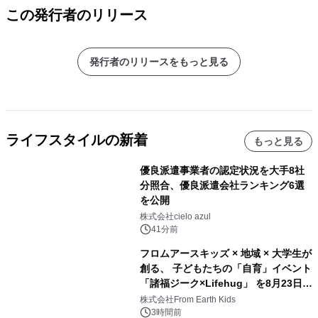
この発行者のリリース
発行者のリリースをもっと見る
ライフスタイルの新着
もっと見る
優良派遣事業者の認定状況を大手8社
分照合、優良派遣会社ランキング6選
を公開
株式会社cielo azul
41分前
フロムアースキッズ × 地域 × 大学生が
創る、 子どもたちの「自育」イベント
「諸福ジーク×Lifehug」 を8月23日
(日)開催
株式会社From Earth Kids
3時間前