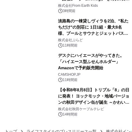
3
(日)開催
株式会社From Earth Kids
3時間前
淡路島の一棟貸しヴィラを2泊、"私た
ちだけ"の別荘に 1日1組・最大8名
様、プールとサウナとジェットバス付
4
きで Villa Mon Temps AWAJIの連泊
株式会社ぷらど
素泊りプラン
11時間前
デスクにハイエースがやってきた。
「ハイエース型ふせんホルダー」
Amazonで予約販売開始
5
CAMSHOP.JP
11時間前
【令和8年8月8日】トリプル「8」の日
に発表！ ヨックモック・地域バージョ
ンの秋田デザイン缶が誕生 ～かわいい
6
秋田犬の子犬と秋田の四季と名所を巡
株式会社秋田ケーブルテレビ
るパッケージ～ 9月1日(火)秋田県内で
14時間前
販売開始
トップ
ライフスタイルのプレスリリース一覧
株式会社イン