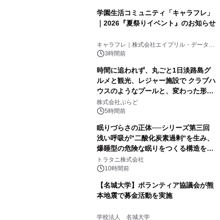
学園生活コミュニティ「キャラフレ」
｜2026『夏祭りイベント』のお知らせ
キャラフレ｜株式会社エイプリル・データ・
デザインズ
3時間前
時間に追われず、丸ごと1日淡路島グ
ルメと観光、レジャー施設で クラブハ
ウスのようなプールと、変わった形の
サウナも 「THE BOXY AWAJI」のお
株式会社ぷらど
得な素泊まり連泊プランで
5時間前
眠りづらさの正体──シリーズ第三回
浅い呼吸が"二酸化炭素過剰"を生み、
爆睡型の危険な眠りをつくる構造を解
説
トラタニ株式会社
10時間前
【名城大学】ボランティア協議会が熊
本地震で募金活動を実施
学校法人 名城大学