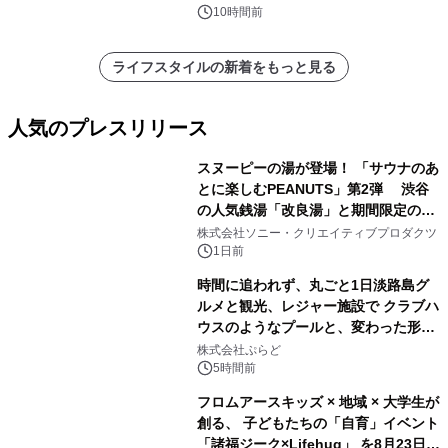
10時間前
ライフスタイルの新着をもっと見る
人気のプレスリリース
スヌーピーの湯が登場！ 「サウナのあ
とに楽しむPEANUTS」第2弾 渋谷
の人気銭湯「改良湯」と期間限定のコ
1
ラボレーション サウナイキタイコラ
株式会社ソニー・クリエイティブプロダクツ
ボグッズも発売決定！
1日前
時間に追われず、丸ごと1日淡路島グ
ルメと観光、レジャー施設で クラブハ
ウスのようなプールと、変わった形の
2
サウナも 「THE BOXY AWAJI」のお
株式会社ぷらど
得な素泊まり連泊プランで
5時間前
フロムアースキッズ × 地域 × 大学生が
創る、 子どもたちの「自育」イベント
「諸福ジーク×Lifehug」 を8月23日