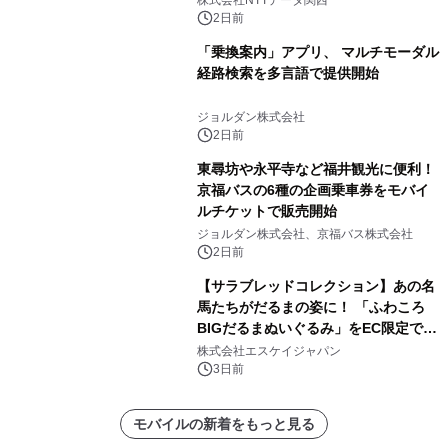
株式会社NTTデータ関西
～
2日前
「乗換案内」アプリ、 マルチモーダル
経路検索を多言語で提供開始
ジョルダン株式会社
2日前
東尋坊や永平寺など福井観光に便利！
京福バスの6種の企画乗車券をモバイ
ルチケットで販売開始
ジョルダン株式会社、京福バス株式会社
2日前
【サラブレッドコレクション】あの名
馬たちがだるまの姿に！ 「ふわころ
BIGだるまぬいぐるみ」をEC限定で受
注販売開始
株式会社エスケイジャパン
3日前
モバイルの新着をもっと見る