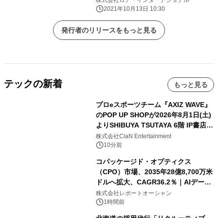
株式会社ロア・インターナショナル
2021年10月13日 10:30
発行者のリリースをもっと見る
テックの新着
もっと見る
プロeスポーツチーム『AXIZ WAVE』
のPOP UP SHOPが2026年8月1日(土)
よりSHIBUYA TSUTAYA 6階 IP書店で
開催決定！！
株式会社ClaN Entertainment
10分前
コパッケージド・オプティクス
（CPO）市場、2035年28億8,700万米
ドルへ拡大、CAGR36.2％｜AIデータ
センター・高速光通信需要が成長を加
株式会社レポートオーシャン
速
1時間前