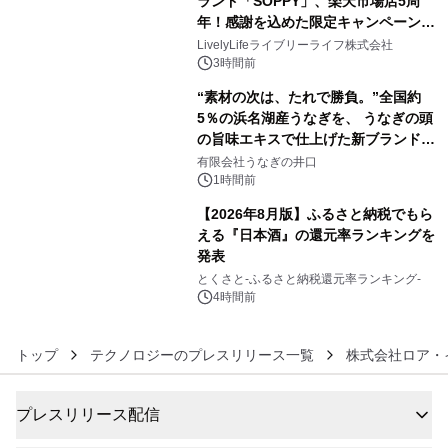
ランド「SOPPY」、楽天市場店5周
メーションを公開～
年！感謝を込めた限定キャンペーンを
4
8月10日より開催
LivelyLifeライブリーライフ株式会社
3時間前
“素材の次は、たれで勝負。”全国約
5％の浜名湖産うなぎを、 うなぎの頭
の旨味エキスで仕上げた新ブランド
5
「井口の誉」誕生
有限会社うなぎの井口
1時間前
【2026年8月版】ふるさと納税でもら
える『日本酒』の還元率ランキングを
発表
6
とくさと-ふるさと納税還元率ランキング-
4時間前
トップ
テクノロジーのプレスリリース一覧
株式会社ロア・
プレスリリース配信