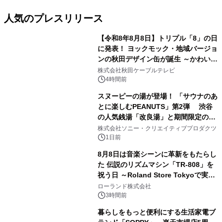
人気のプレスリリース
【令和8年8月8日】トリプル「8」の日
に発表！ ヨックモック・地域バージョ
ンの秋田デザイン缶が誕生 ～かわいい
1
秋田犬の子犬と秋田の四季と名所を巡
株式会社秋田ケーブルテレビ
るパッケージ～ 9月1日(火)秋田県内で
4時間前
販売開始
スヌーピーの湯が登場！ 「サウナのあ
とに楽しむPEANUTS」第2弾 渋谷
の人気銭湯「改良湯」と期間限定のコ
2
ラボレーション サウナイキタイコラ
株式会社ソニー・クリエイティブプロダクツ
ボグッズも発売決定！
1日前
8月8日は音楽シーンに革新をもたらし
た 伝説のリズムマシン「TR-808」を
祝う日 ～Roland Store Tokyoで実機
3
を展示しての 記念キャンペーンを開
ローランド株式会社
催 英国ラジオ「NTS」の 特別プログ
3時間前
ラムや、「TR-808」を愛する伝説的
暮らしをもっと便利にする生活家電ブ
アーティストを フィーチャーしたアニ