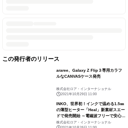
この発行者のリリース
araree、Galaxy Z Flip３専用カラフ
ルなCANVASケース発売
株式会社ロア・インターナショナル
2021年10月29日 11:00
INKO、世界初！インクで温める1.5㎜
の薄型ヒーター「Heal」新素材スエー
ドで発売開始 ～電磁波フリーで安心安
全、速暖47℃のシート全面発熱～
株式会社ロア・インターナショナル
2021年10月26日 11:00