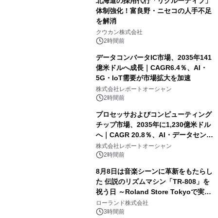
北海道の採用代行「リクルーティブ」
体制強化！富良野・ニセコの人手不足
を解消
クウカン株式会社
2時間前
データコンバータIC市場、2035年141
億米ドルへ成長｜CAGR6.4％、AI・
5G・IoT需要が市場拡大を加速
株式会社レポートオーシャン
2時間前
プロセッサおよびコンピューティング
チップ市場、2035年に1,230億米ドル
へ｜CAGR 20.8％、AI・データセンタ
ー需要が成長を牽引
株式会社レポートオーシャン
2時間前
8月8日は音楽シーンに革新をもたらし
た 伝説のリズムマシン「TR-808」を
祝う日 ～Roland Store Tokyoで実機
を展示しての 記念キャンペーンを開
ローランド株式会社
催 英国ラジオ「NTS」の 特別プログ
3時間前