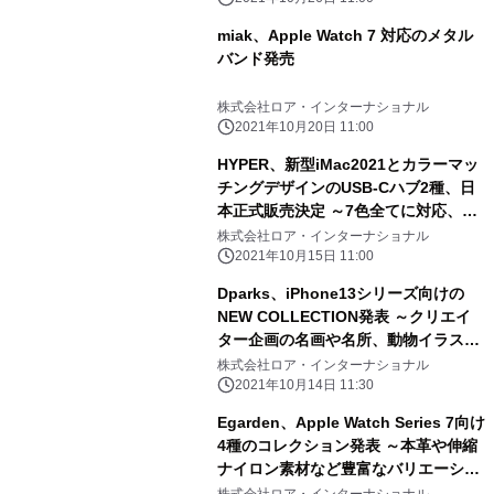
miak、Apple Watch 7 対応のメタル
バンド発売
株式会社ロア・インターナショナル
2021年10月20日 11:00
HYPER、新型iMac2021とカラーマッ
チングデザインのUSB-Cハブ2種、日
本正式販売決定 ～7色全てに対応、高
速データ通信を実現、期間限定で先行
株式会社ロア・インターナショナル
販売＆キャンペーン実施中～
2021年10月15日 11:00
Dparks、iPhone13シリーズ向けの
NEW COLLECTION発表 ～クリエイ
ター企画の名画や名所、動物イラスト
のオリジナルデザインをラインアップ
株式会社ロア・インターナショナル
～
2021年10月14日 11:30
Egarden、Apple Watch Series 7向け
4種のコレクション発表 ～本革や伸縮
ナイロン素材など豊富なバリエーショ
ン～