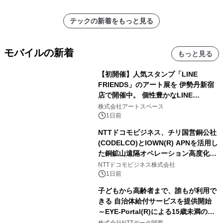
ラムや、「TR-808」を愛する伝説的
アーティストを フィーチャーしたアニ
テックの新着をもっと見る
メーションを公開～
モバイルの新着
もっと見る
【初開催】人気スタンプ「LINE
FRIENDS」のアート展を 伊勢丹新宿
店で開催中。 個性豊かなLINE
FRIENDSの仲間たちが インテリアア
株式会社アートスペース
ートとして新たな魅力を発信。
1日前
NTTドコモビジネス、チリ国営銅公社
(CODELCO)とIOWN(R) APNを活用し
た銅鉱山遠隔オペレーション高度化に
向けた調査・実証を開始
NTTドコモビジネス株式会社
1日前
子どもから高齢者まで、誰もが利用で
きる 自治体給付サービスを提供開始
～EYE-Portal(R)による15歳未満の本
人認証と デジタルデバイド対策で実現