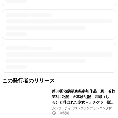
この発行者のリリース
第38回池袋演劇祭参加作品 劇・若竹
第8回公演「天草騒乱記－四郎（し
ろ）と呼ばれた少女－」チケット販売
開始
カンフェティ（ロングランプランニング株式
会社）
11時間前