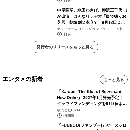
ト発売中
1日前
中尾隆聖、水田わさび、柳沢三千代 ほ
か出演 はんなりラヂオ「目で聴くお
芝居」朗読劇２本立て 8月12日より
赤坂RED/THEATERにて上演
カンフェティ（ロングランプランニング株式
会社）
1日前
発行者のリリースをもっと見る
エンタメの新着
もっと見る
『Karous -The Blur of Re:venant-
New Order』 2027年1月発売予定！
クラウドファンディングを8月8日より
開始
株式会社RS34
4時間前
『FUNBOO(ファンブー)』が、スシロ