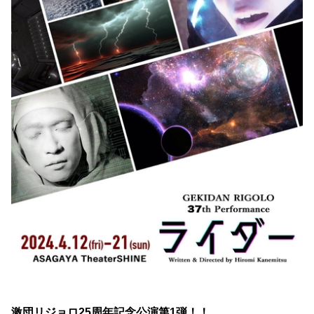
激団リジョロ25周年記念公演第1弾！！