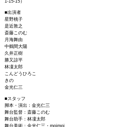
1-15-15）
■出演者
星野桃子
是近敦之
斎藤このむ
月海舞由
中鶴間大陽
久井正樹
勝又諒平
林凜太郎
こんどうひろこ
きの
金光仁三
■スタッフ
脚本・演出：金光仁三
舞台監督：斎藤このむ
舞台助手：林凜太郎
舞台美術：金光仁三・moimoi