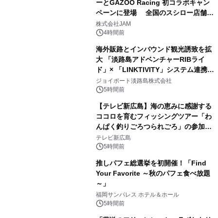
ーとGAZOO Racing 初コラボキャン
ペーンに登場 全国のスシロー店舗で
GR 4車種の FUNBOO(ミニカー)付き
株式会社JAM
メニューが展開されます
4時間前
海外販路とインバウンド観光誘致を拡
大 「淡路島アドベンチャーRIBライ
ド」× 「LINKTIVITY」システム連携を
開始！
ジョイポート淡路島株式会社
5時間前
【テレビ新広島】海の恵みに感謝する
ココロを育むフィッシングツアー「わ
んぱく釣りごろつられごろ」の参加小
学生を募集
テレビ新広島
5時間前
推しパフェ総選挙を初開催！「Find
Your Favorite ～秋のパフェ食べ放題
～」
福岡サンパレス ホテル＆ホール
5時間前