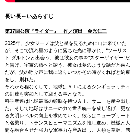
長い長～いあらすじ
第37回公演『ライダー』 作／演出 金光仁三
2025年、少女ジーノは父と星を見るために山に来ていた
が、そこで流れ星のように落ちた光に導かれ、“ツーリス
ト”ダルトンと出会う。彼は彼女の事を“スターゲイザー”だ
と告げ、宇宙の旅へと誘う。彼女は夢のような話だと喜ん
だが、父の呼ぶ声に我に返りいつかその時がくればと約束
をし、別れた。
それから程なくして、地球はＡＩによるシンギュラリティ
の到達を突如として迎える事となる。
科学者達は地球最高の頭脳を持つＡＩ、サニーを産み出し
た。そして地球はサニーの力で世界統一を成し遂げ、更な
る文明レベルの向上を求めていく。彼らはニューブリード
と名乗り、トランスヒューマニズムを推し進め、機械と人
間を融合させた強力な軍事力を産み出し、人類を掌握。感