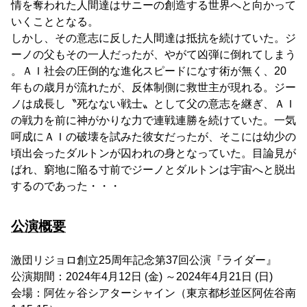
情を奪われた人間達はサニーの創造する世界へと向かって
いくこととなる。
しかし、その意志に反した人間達は抵抗を続けていた。ジ
ーノの父もその一人だったが、やがて凶弾に倒れてしまう
。ＡＩ社会の圧倒的な進化スピードになす術が無く、20
年もの歳月が流れたが、反体制側に救世主が現れる。ジー
ノは成長し〝死なない戦士〟として父の意志を継ぎ、ＡＩ
の戦力を前に神がかりな力で連戦連勝を続けていた。一気
呵成にＡＩの破壊を試みた彼女だったが、そこには幼少の
頃出会ったダルトンが囚われの身となっていた。目論見が
ばれ、窮地に陥る寸前でジーノとダルトンは宇宙へと脱出
するのであった・・・
公演概要
激団リジョロ創立25周年記念第37回公演『ライダー』
公演期間：2024年4月12日 (金) ～2024年4月21日 (日)
会場：阿佐ヶ谷シアターシャイン（東京都杉並区阿佐谷南