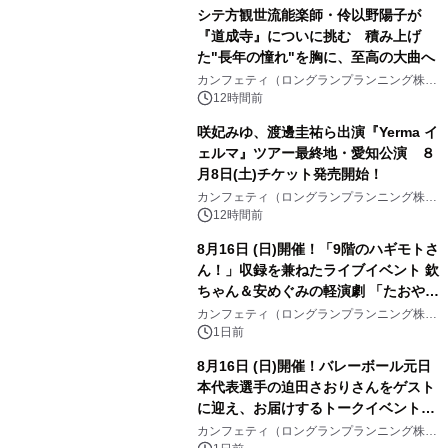
シテ方観世流能楽師・伶以野陽子が
『道成寺』についに挑む 積み上げ
た"長年の憧れ"を胸に、至高の大曲へ
カンフェティ（ロングランプランニング株式
会社）
12時間前
咲妃みゆ、渡邊圭祐ら出演『Yerma イ
ェルマ』ツアー最終地・愛知公演 ８
月8日(土)チケット発売開始！
カンフェティ（ロングランプランニング株式
会社）
12時間前
8月16日 (日)開催！「9階のハギモトさ
ん！」収録を兼ねたライブイベント 欽
ちゃん＆安めぐみの軽演劇 「たおやか
な心」 チケット販売中
カンフェティ（ロングランプランニング株式
会社）
1日前
8月16日 (日)開催！バレーボール元日
本代表選手の迫田さおりさんをゲスト
に迎え、お届けするトークイベント
『第4回 堀口はしのお話の会』チケッ
カンフェティ（ロングランプランニング株式
会社）