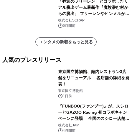
「葬送のフリーレン」とコラボしたリ
アル脱出ゲーム最新作『魔族潜む村か
らの脱出』 フリーレンやヒンメルが武
器を手に魔族を見据える描き下ろしメ
株式会社SCRAP
インビジュアル公開
6時間前
エンタメの新着をもっと見る
人気のプレスリリース
東京国立博物館、館内レストラン3店
舗をリニューアル 各店舗の詳細を発
表！
1
東京国立博物館
1日前
『FUNBOO(ファンブー)』が、スシロ
ーとGAZOO Racing 初コラボキャン
ペーンに登場 全国のスシロー店舗で
2
GR 4車種の FUNBOO(ミニカー)付き
株式会社JAM
メニューが展開されます
4時間前