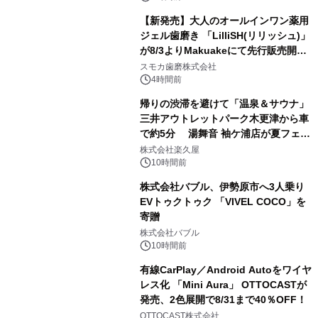
【新発売】大人のオールインワン薬用
ジェル歯磨き 「LilliSH(リリッシュ)」
が8/3よりMakuakeにて先行販売開
3
始！
スモカ歯磨株式会社
4時間前
帰りの渋滞を避けて「温泉＆サウナ」
三井アウトレットパーク木更津から車
で約5分 湯舞音 袖ケ浦店が夏フェア
4
メニューを提供
株式会社楽久屋
10時間前
株式会社バブル、伊勢原市へ3人乗り
EVトゥクトゥク 「VIVEL COCO」を
寄贈
5
株式会社バブル
10時間前
有線CarPlay／Android Autoをワイヤ
レス化 「Mini Aura」 OTTOCASTが
発売、2色展開で8/31まで40％OFF！
6
OTTOCAST株式会社