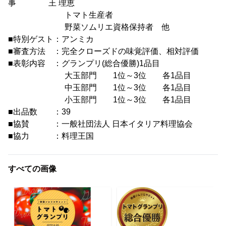
事 王 理恵
トマト生産者
野菜ソムリエ資格保持者 他
■特別ゲスト：アンミカ
■審査方法 ：完全クローズドの味覚評価、相対評価
■表彰内容 ：グランプリ(総合優勝)1品目
大玉部門 1位～3位 各1品目
中玉部門 1位～3位 各1品目
小玉部門 1位～3位 各1品目
■出品数 ：39
■協賛 ：一般社団法人 日本イタリア料理協会
■協力 ：料理王国
すべての画像