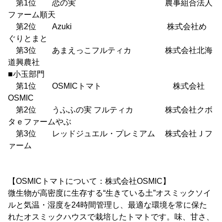
第1位 恋の実 農事組合法人
ファーム順天
第2位 Azuki 株式会社め
ぐりとまと
第3位 あまえっこフルティカ 株式会社北海
道興農社
■小玉部門
第1位 OSMICトマト 株式会社
OSMIC
第2位 うふふの実 フルティカ 株式会社クボ
タｅファームやぶ
第3位 レッドジュエル・プレミアム 株式会社Ｊフ
ァーム
【OSMICトマトについて：株式会社OSMIC】
微生物が高密度に生存する“生きている土”オスミックソイ
ルと気温・湿度を24時間管理し、最適な環境を常に保た
れたオスミックハウスで栽培したトマトです。味、甘さ、