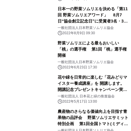
日本一の野菜ソムリエを決める「第11
回 野菜ソムリエアワード」 8月7
日“協会創立記念日”に受賞者3名・3グ
ループを発表
一般社団法人日本野菜ソムリエ協会
2022年8月9日 09:30
野菜ソムリエによる最もおいしい
「桃」の選手権 第1回「桃」選手権
開催
一般社団法人日本野菜ソムリエ協会
2022年6月23日 17:30
花や緑を日常的に楽しむ「花みどりマ
イスター養成講座」を 開講します。
開講記念プレゼントキャンペーン実
施！及び 箱花制作無料体験付き講座説
一般社団法人 日本花と緑の推進協会
明会開催！
2022年5月17日 13:00
農産物のさらなる価値向上を目指す青
果物の品評会 野菜ソムリエサミット
特別企画 第1回全国トマト(ミディア
ム・ラージ)選手権
一般社団法人日本野菜ソムリエ協会