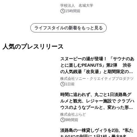
学校法人 名城大学
15時間前
ライフスタイルの新着をもっと見る
人気のプレスリリース
スヌーピーの湯が登場！ 「サウナのあ
とに楽しむPEANUTS」第2弾 渋谷
の人気銭湯「改良湯」と期間限定のコ
1
ラボレーション サウナイキタイコラ
株式会社ソニー・クリエイティブプロダクツ
ボグッズも発売決定！
1日前
時間に追われず、丸ごと1日淡路島グ
ルメと観光、レジャー施設で クラブハ
ウスのようなプールと、変わった形の
2
サウナも 「THE BOXY AWAJI」のお
株式会社ぷらど
得な素泊まり連泊プランで
9時間前
淡路島の一棟貸しヴィラを2泊、"私た
ちだけ"の別荘に 1日1組・最大8名