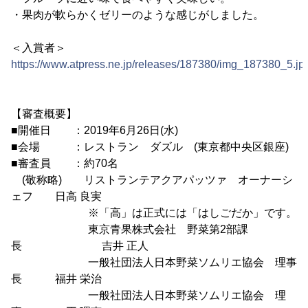
・果肉が軟らかくゼリーのような感じがしました。
＜入賞者＞
https://www.atpress.ne.jp/releases/187380/img_187380_5.jp
【審査概要】
■開催日 ：2019年6月26日(水)
■会場 ：レストラン ダズル (東京都中央区銀座)
■審査員 ：約70名
(敬称略) リストランテアクアパッツァ オーナーシ
ェフ 日高 良実
※「高」は正式には「はしごだか」です。
東京青果株式会社 野菜第2部課
長 吉井 正人
一般社団法人日本野菜ソムリエ協会 理事
長 福井 栄治
一般社団法人日本野菜ソムリエ協会 理