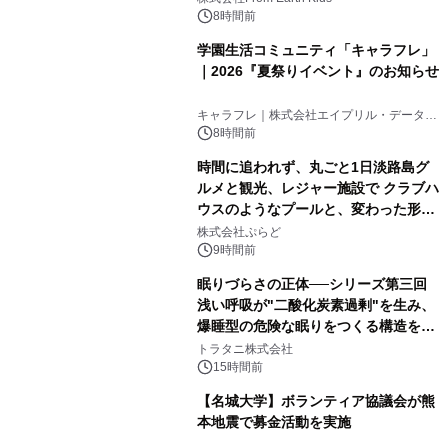
8時間前
学園生活コミュニティ「キャラフレ」
｜2026『夏祭りイベント』のお知らせ
キャラフレ｜株式会社エイプリル・データ・
デザインズ
8時間前
時間に追われず、丸ごと1日淡路島グ
ルメと観光、レジャー施設で クラブハ
ウスのようなプールと、変わった形の
サウナも 「THE BOXY AWAJI」のお
株式会社ぷらど
得な素泊まり連泊プランで
9時間前
眠りづらさの正体──シリーズ第三回
浅い呼吸が"二酸化炭素過剰"を生み、
爆睡型の危険な眠りをつくる構造を解
説
トラタニ株式会社
15時間前
【名城大学】ボランティア協議会が熊
本地震で募金活動を実施