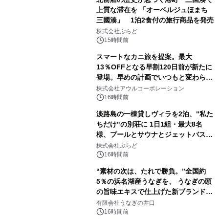
上質な滞在を 「オーベルジュほまち
三國湊」 1泊2食付の旅行商品を発売
株式会社ぷらど
15時間前
スマートなカニ旅を提案。最大
13％OFFとなる早割120日前が新たに
登場。早めの計画でいつもと変わらぬ
大人の冬旅を。ー夕日ヶ浦温泉「佳松
株式会社アウルコーポレーション
苑 別邸ふうか」ー
16時間前
淡路島の一棟貸しヴィラを2泊、"私た
ちだけ"の別荘に 1日1組・最大8名
様、プールとサウナとジェットバス付
きで Villa Mon Temps AWAJIの連泊
株式会社ぷらど
素泊りプラン
16時間前
“素材の次は、たれで勝負。”全国約
5％の浜名湖産うなぎを、 うなぎの頭
の旨味エキスで仕上げた新ブランド
「井口の誉」誕生
有限会社うなぎの井口
16時間前