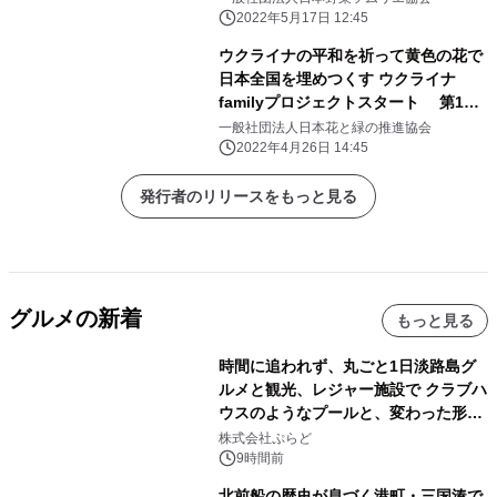
2022年5月17日 12:45
ウクライナの平和を祈って黄色の花で
日本全国を埋めつくす ウクライナ
familyプロジェクトスタート 第1回
目は渋谷の街を黄色に彩る！
一般社団法人日本花と緑の推進協会
2022年4月26日 14:45
発行者のリリースをもっと見る
グルメの新着
もっと見る
時間に追われず、丸ごと1日淡路島グ
ルメと観光、レジャー施設で クラブハ
ウスのようなプールと、変わった形の
サウナも 「THE BOXY AWAJI」のお
株式会社ぷらど
得な素泊まり連泊プランで
9時間前
北前船の歴史が息づく港町・三国湊で