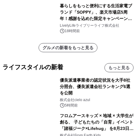
暮らしをもっと便利にする生活家電ブ
ランド「SOPPY」、楽天市場店5周
年！感謝を込めた限定キャンペーンを
8月10日より開催
LivelyLifeライブリーライフ株式会社
18時間前
グルメの新着をもっと見る
ライフスタイルの新着
もっと見る
優良派遣事業者の認定状況を大手8社
分照合、優良派遣会社ランキング6選
を公開
株式会社cielo azul
5時間前
フロムアースキッズ × 地域 × 大学生が
創る、 子どもたちの「自育」イベント
「諸福ジーク×Lifehug」 を8月23日
(日)開催
株式会社From Earth Kids