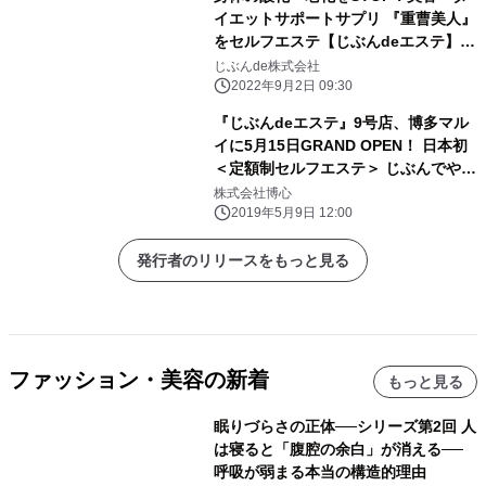
イエットサポートサプリ 『重曹美人』
をセルフエステ【じぶんdeエステ】が
販売開始
じぶんde株式会社
2022年9月2日 09:30
『じぶんdeエステ』9号店、博多マル
イに5月15日GRAND OPEN！ 日本初
＜定額制セルフエステ＞ じぶんでやる
からコスパ最高♪
株式会社博心
2019年5月9日 12:00
発行者のリリースをもっと見る
ファッション・美容の新着
もっと見る
眠りづらさの正体──シリーズ第2回 人
は寝ると「腹腔の余白」が消える──
呼吸が弱まる本当の構造的理由