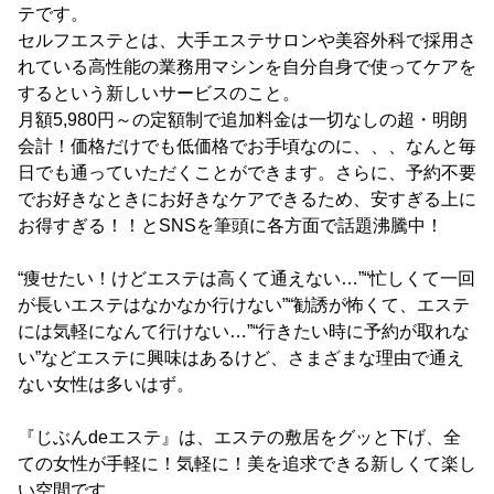
テです。
セルフエステとは、大手エステサロンや美容外科で採用さ
れている高性能の業務用マシンを自分自身で使ってケアを
するという新しいサービスのこと。
月額5,980円～の定額制で追加料金は一切なしの超・明朗
会計！価格だけでも低価格でお手頃なのに、、、なんと毎
日でも通っていただくことができます。さらに、予約不要
でお好きなときにお好きなケアできるため、安すぎる上に
お得すぎる！！とSNSを筆頭に各方面で話題沸騰中！
“痩せたい！けどエステは高くて通えない…”“忙しくて一回
が長いエステはなかなか行けない”“勧誘が怖くて、エステ
には気軽になんて行けない…”“行きたい時に予約が取れな
い”などエステに興味はあるけど、さまざまな理由で通え
ない女性は多いはず。
『じぶんdeエステ』は、エステの敷居をグッと下げ、全
ての女性が手軽に！気軽に！美を追求できる新しくて楽し
い空間です。