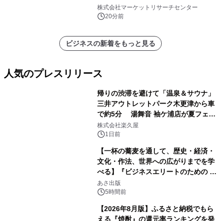
ンルーター）・分析レポートを発表
株式会社マーケットリサーチセンター
20分前
ビジネスの新着をもっと見る
人気のプレスリリース
帰りの渋滞を避けて「温泉＆サウナ」
三井アウトレットパーク木更津から車
で約5分 湯舞音 袖ケ浦店が夏フェア
1
メニューを提供
株式会社楽久屋
1日前
【一杯の蕎麦を通して、歴史・経済・
文化・作法、世界への広がりまでを学
べる】『ビジネスエリートのための 教
2
養としての蕎麦』2026年8月25日
あさ出版
（火）発売
5時間前
【2026年8月版】ふるさと納税でもら
える『焼酎』の還元率ランキングを発