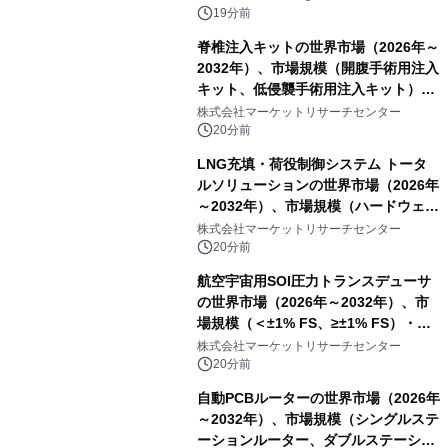
（2026年～2036年）
19分前
脊椎注入キットの世界市場（2026年～
2032年）、市場規模（開腹手術用注入
キット、低侵襲手術用注入キット）・
分析レポートを発表
株式会社マーケットリサーチセンター
20分前
LNG充填・荷役制御システム トータ
ルソリューションの世界市場（2026年
～2032年）、市場規模（ハードウェ
ア、ソフトウェア、サービス）・分析
株式会社マーケットリサーチセンター
レポートを発表
20分前
航空宇宙用SOI圧力トランスデューサ
の世界市場（2026年～2032年）、市
場規模（＜±1% FS、≥±1% FS）・分
析レポートを発表
株式会社マーケットリサーチセンター
20分前
自動PCBルーターの世界市場（2026年
～2032年）、市場規模（シングルステ
ーションルーター、ダブルステーショ