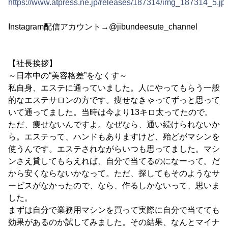
https://www.atpress.ne.jp/releases/187314/img_187314_5.jp
Instagram配信アカウント→@jibundeesute_channel
【社長挨拶】
～日本中の“美容格差”をなくす～
私自身、エステに通っていました。人にやってもらう一般
的なエステサロンの方です。痩せなきゃってずっと思って
いて通ってました。当時は今より13キロ太ってたので。
ただ、痩せないんですよ。なぜなら、通い続けられないか
ら。エステって、ハンドもありますけど、殆どがマシンを
使うんです。エステされながらいつも思ってました。マシ
ンさえ貸してもらえれば、自分で当てるのになーって。だ
から安くならないかなって。ただ、探してもそのようなサ
ービスがなかったので、なら、作るしかないって、思いま
した。
まずは自分で業務用マシンを買って実際に自分で当てても
効果があるのか試してみました。その結果、なんとマイナ