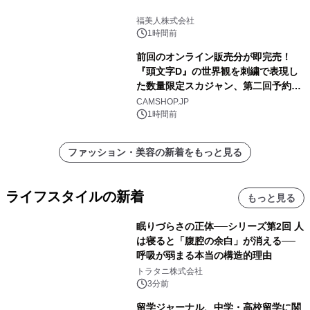
福美人株式会社
1時間前
前回のオンライン販売分が即完売！
『頭文字D』の世界観を刺繍で表現し
た数量限定スカジャン、第二回予約販
売を開始！
CAMSHOP.JP
1時間前
ファッション・美容の新着をもっと見る
ライフスタイルの新着
もっと見る
眠りづらさの正体──シリーズ第2回 人
は寝ると「腹腔の余白」が消える──
呼吸が弱まる本当の構造的理由
トラタニ株式会社
3分前
留学ジャーナル、中学・高校留学に関