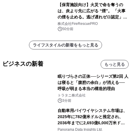
【保育施設向け】火災で命を奪うの
は、炎より先に広がる “煙”。 「火事
の煙を止める。逃げ遅れゼロ認定」提
供開始
株式会社FireRescuePRO
50分前
ライフスタイルの新着をもっと見る
ビジネスの新着
もっと見る
眠りづらさの正体──シリーズ第2回 人
は寝ると「腹腔の余白」が消える──
呼吸が弱まる本当の構造的理由
トラタニ株式会社
3分前
自動車用バイワイヤシステム市場は、
2025年に782億米ドルと推定され、
2036年までに2,693億6,000万米ドル
に達すると予測されており、予測期間
Panorama Data Insights Ltd.