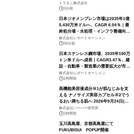
トラタニ株式会社
3分前
日本ジオメンブレン市場は2035年1億
5,430万米ドルへ、CAGR 6.04％｜最
終処分場・水処理・インフラ整備向け
需要拡大
株式会社レポートオーシャン
50分前
日本ステンレス鋼市場、2035年190万
トン米ドルへ成長｜CAGR3.47％、建
設・自動車・製造業の需要拡大が市場
を牽引
株式会社レポートオーシャン
1時間前
高機能美容液成分※1が肌なじみを支
える ナノサイズ美容カプセル※2でう
るおい満ちる肌へ 2026年9月24日(木)
よりリニューアル新発売 『ディープモ
株式会社ハーバー研究所
イストセラム』
1時間前
玉川高島屋、京都高島屋にて
FUKUBISUI POPUP開催