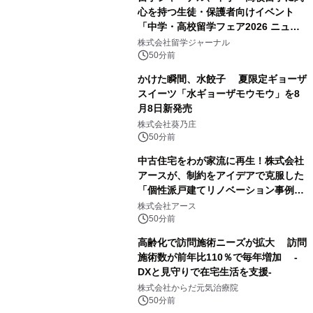
心を持つ生徒・保護者向けイベント
「中学・高校留学フェア2026 ニュー
ジーランド＆オーストラリア」を
株式会社留学ジャーナル
9/12(土)に開催
50分前
かけた瞬間、水餃子 夏限定ギョーザ
スイーツ「水ギョーザモウモウ」を8
月8日新発売
株式会社葵乃庄
50分前
中古住宅をわが家流に再生！株式会社
アースが、制約をアイデアで克服した
「個性派戸建てリノベーション事例5
選」を公開
株式会社アース
50分前
高齢化で訪問施術ニーズが拡大 訪問
施術数が前年比110％で毎年増加 -
DXと見守りで在宅生活を支援-
株式会社からだ元気治療院
50分前