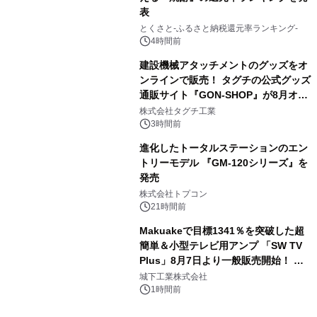
表
3
とくさと-ふるさと納税還元率ランキング-
4時間前
建設機械アタッチメントのグッズをオ
ンラインで販売！ タグチの公式グッズ
通販サイト『GON-SHOP』が8月オー
4
プン
株式会社タグチ工業
3時間前
進化したトータルステーションのエン
トリーモデル 『GM-120シリーズ』を
発売
5
株式会社トプコン
21時間前
Makuakeで目標1341％を突破した超
簡単＆小型テレビ用アンプ 「SW TV
Plus」8月7日より一般販売開始！ ケ
6
ーブル1本つなぐだけ、テレビの音が
城下工業株式会社
ぐっと豊かに
1時間前