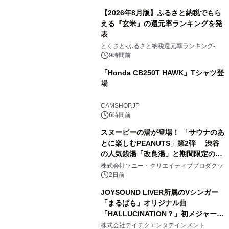
【2026年8月版】ふるさと納税でもら
える『玄米』の還元率ランキングを発
表
3
とくさと-ふるさと納税還元率ランキング-
9時間前
「Honda CB250T HAWK」Tシャツ登
場
4
CAMSHOP.JP
6時間前
スヌーピーの湯が登場！ 「サウナのあ
とに楽しむPEANUTS」第2弾 渋谷
の人気銭湯「改良湯」と期間限定のコ
5
ラボレーション サウナイキタイコラ
株式会社ソニー・クリエイティブプロダクツ
ボグッズも発売決定！
2日前
JOYSOUND LIVER所属のVシンガー
「まるぱも」オリジナル曲
「HALLUCINATION？」初メジャー配
6
信リリース決定！
株式会社テイチクエンタテインメント