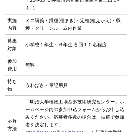
〒214-8571 神奈川県川崎市多摩区東三田１-
１-１
実施
ミニ講義・播種(種まき)・定植(植えかえ)・収
内容
穫・クリーンルーム内作業
募集
小学校１年生～６年生 各回１０名程度
対象
参加
無料
費用
持ち
うわばき・筆記用具
物
「明治大学植物工場基盤技術研究センター」ホ
ームページ内の参加申込フォームからお申し込
みください。応募者多数の場合は、抽選で参加
応募
者を決定します。
方法