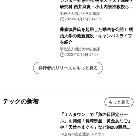
シンターゼを発見 明治大学大学院農学
研究科 西井麻貴・小山内崇准教授らの
研究グループ
学校法人明治大学広報課
2023年3月15日 14:00
藤森慎吾氏を起用した動画を公開！ 明
治大学の最新施設・キャンパスライフ
を紹介
学校法人明治大学広報課
2023年3月9日 14:00
発行者のリリースをもっと見る
テックの新着
もっと見る
「ＪＡタウン」で「魚の日限定セー
ル」を開催！長崎県産「黄金あなご」
や「天然本まぐろ」など約280商品を
販売！～毎月１０日の定例企画～
JA全農の産直通販JAタウン