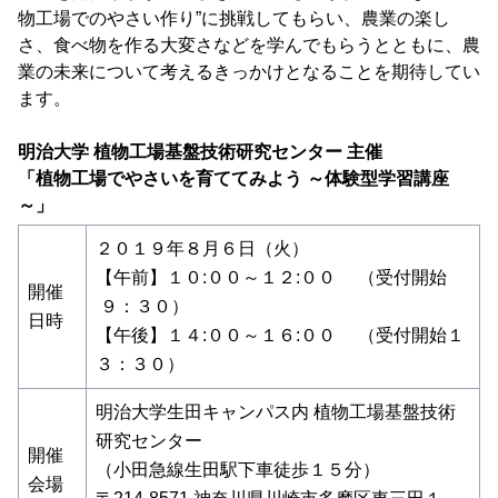
物工場でのやさい作り”に挑戦してもらい、農業の楽し
さ、食べ物を作る大変さなどを学んでもらうとともに、農
業の未来について考えるきっかけとなることを期待してい
ます。
明治大学 植物工場基盤技術研究センター 主催
「植物工場でやさいを育ててみよう ～体験型学習講座
～」
２０１９年８月６日（火）
【午前】１０:００～１２:００ （受付開始
開催
９：３０）
日時
【午後】１４:００～１６:００ （受付開始１
３：３０）
明治大学生田キャンパス内 植物工場基盤技術
研究センター
開催
（小田急線生田駅下車徒歩１５分）
会場