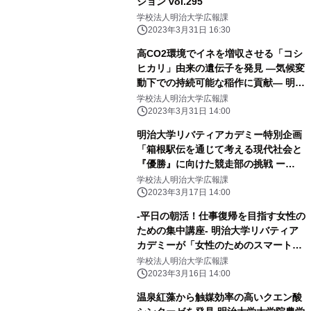
ション vol.295
学校法人明治大学広報課
2023年3月31日 16:30
高CO2環境でイネを増収させる「コシ
ヒカリ」由来の遺伝子を発見 ―気候変
動下での持続可能な稲作に貢献― 明治
大学大学院 農学研究科の山本 英司特
学校法人明治大学広報課
任講師はゲノム解析で貢献
2023年3月31日 14:00
明治大学リバティアカデミー特別企画
「箱根駅伝を通じて考える現代社会と
『優勝』に向けた競走部の挑戦 ー
2024年第100回大会に向けてー」
学校法人明治大学広報課
2023年3月17日 14:00
-平日の朝活！仕事復帰を目指す女性の
ための集中講座- 明治大学リバティア
カデミーが「女性のためのスマートキ
ャリアプログラム わたしらしくReス
学校法人明治大学広報課
タートコース」の受講生を募集中です
2023年3月16日 14:00
温泉紅藻から触媒効率の高いクエン酸