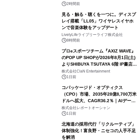
2時間前
見る・触る・聴くを一つに。ディスプ
レイ搭載「LL05」ワイヤレスイヤホ
ンで音楽体験をアップデート
LivelyLifeライブリーライフ株式会社
8時間前
プロeスポーツチーム『AXIZ WAVE』
のPOP UP SHOPが2026年8月1日(土)
よりSHIBUYA TSUTAYA 6階 IP書店で
開催決定！！
株式会社ClaN Entertainment
1日前
コパッケージド・オプティクス
（CPO）市場、2035年28億8,700万米
ドルへ拡大、CAGR36.2％｜AIデータ
センター・高速光通信需要が成長を加
株式会社レポートオーシャン
速
1日前
北海道の採用代行「リクルーティブ」
体制強化！富良野・ニセコの人手不足
を解消