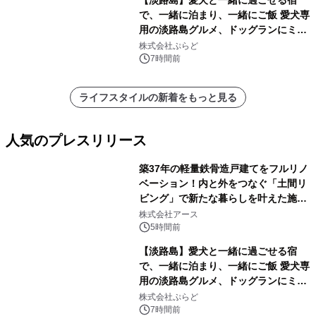
【淡路島】愛犬と一緒に過ごせる宿
で、一緒に泊まり、一緒にご飯 愛犬専
用の淡路島グルメ、ドッグランにミニ
プール グランピングとトレーラーハウ
株式会社ぷらど
スの2施設で
7時間前
ライフスタイルの新着をもっと見る
人気のプレスリリース
築37年の軽量鉄骨造戸建てをフルリノ
ベーション！内と外をつなぐ「土間リ
ビング」で新たな暮らしを叶えた施工
1
事例を株式会社アースが公開
株式会社アース
5時間前
【淡路島】愛犬と一緒に過ごせる宿
で、一緒に泊まり、一緒にご飯 愛犬専
用の淡路島グルメ、ドッグランにミニ
2
プール グランピングとトレーラーハウ
株式会社ぷらど
スの2施設で
7時間前