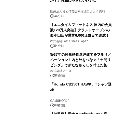
か？」胃腸にやさしいレシピ
医療法人社団信亮会戸塚西口さとう内科
44分前
【エニタイムフィットネス 国内の会員
数120万人突破】グランドオープンの
西小山店が世界6,000店舗目で達成！
株式会社Fast Fitness Japan
54分前
築37年の軽量鉄骨造戸建てをフルリノ
ベーション！内と外をつなぐ「土間リ
ビング」で新たな暮らしを叶えた施工
事例を株式会社アースが公開
株式会社アース
5時間前
「Honda CB250T HAWK」Tシャツ登
場
CAMSHOP.JP
6時間前