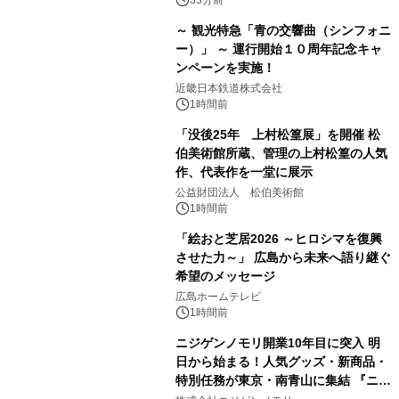
～ 観光特急「青の交響曲（シンフォニ
ー）」 ～ 運行開始１０周年記念キャ
ンペーンを実施！
近畿日本鉄道株式会社
1時間前
「没後25年 上村松篁展」を開催 松
伯美術館所蔵、管理の上村松篁の人気
作、代表作を一堂に展示
公益財団法人 松伯美術館
1時間前
「絵おと芝居2026 ～ヒロシマを復興
させた力～」 広島から未来へ語り継ぐ
希望のメッセージ
広島ホームテレビ
1時間前
ニジゲンノモリ開業10年目に突入 明
日から始まる！人気グッズ・新商品・
特別任務が東京・南青山に集結 『ニジ
ゲンノモリ POPUPストア in Annex