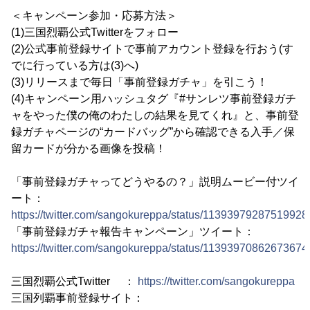
＜キャンペーン参加・応募方法＞
(1)三国烈覇公式Twitterをフォロー
(2)公式事前登録サイトで事前アカウント登録を行おう(す
でに行っている方は(3)へ)
(3)リリースまで毎日「事前登録ガチャ」を引こう！
(4)キャンペーン用ハッシュタグ『#サンレツ事前登録ガチ
ャをやった僕の俺のわたしの結果を見てくれ』と、事前登
録ガチャページの“カードバッグ”から確認できる入手／保
留カードが分かる画像を投稿！
「事前登録ガチャってどうやるの？」説明ムービー付ツイ
ート：
https://twitter.com/sangokureppa/status/11393979287519928
「事前登録ガチャ報告キャンペーン」ツイート：
https://twitter.com/sangokureppa/status/11393970862673674
三国烈覇公式Twitter ：
https://twitter.com/sangokureppa
三国列覇事前登録サイト：