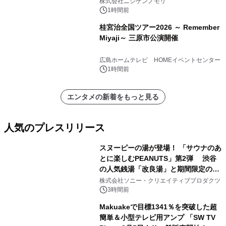
株式会社ニジゲンノモリ
Aoyama』
1時間前
桂宮治全国ツアー2026 ～ Remember
Miyaji～ 三原市公演開催
広島ホームテレビ HOMEイベントセンター
1時間前
エンタメの新着をもっと見る
人気のプレスリリース
スヌーピーの湯が登場！ 「サウナのあ
とに楽しむPEANUTS」第2弾 渋谷
の人気銭湯「改良湯」と期間限定のコ
1
ラボレーション サウナイキタイコラ
株式会社ソニー・クリエイティブプロダクツ
ボグッズも発売決定！
3時間前
Makuakeで目標1341％を突破した超
簡単＆小型テレビ用アンプ 「SW TV