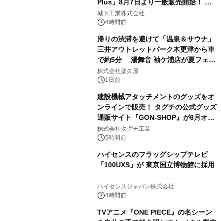
Plus」8月7日より一般販売開始！ ケ
2
ーブル1本つなぐだけ、テレビの音が
城下工業株式会社
ぐっと豊かに
4時間前
帰りの渋滞を避けて「温泉＆サウナ」
三井アウトレットパーク木更津から車
で約5分 湯舞音 袖ケ浦店が夏フェア
3
メニューを提供
株式会社楽久屋
1日前
建設機械アタッチメントのグッズをオ
ンラインで販売！ タグチの公式グッズ
通販サイト『GON-SHOP』が8月オー
4
プン
株式会社タグチ工業
5時間前
ハイセンスのフラッグシップテレビ
「100UXS」が 東京国立博物館に採用
5
ハイセンスジャパン株式会社
4時間前
TVアニメ『ONE PIECE』の名シーン