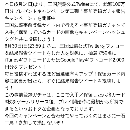
本日(6月14日)より、三国烈覇公式Twitterにて、総額100万
円分プレゼントキャンペーン第二弾「事前登録ガチャ報告
キャンペーン」を開催中！
三国烈覇事前登録サイト内で行える＜事前登録ガチャ＞で
入手／保留しているカードの画像をキャンペーンハッシュ
タグと共に投稿しよう！
6月30日(日)23:59までに、三国烈覇公式Twitterをフォロー
＆結果報告ツイートをした人を対象に、抽選で50名に
iTunesギフトコードまたはGooglePlayギフトコード2,000
円分をプレゼント！
毎日投稿すればするほど当選確率もアップ！保留カード内
容に変更が出たら、すぐに結果報告ツイートを投稿しよ
う！
この事前登録ガチャは、ここで入手／保留した武将カード
3枚をゲームリリース後、プレイ開始時に最初から所持で
きるというおトクな企画となっております。
今回のキャンペーンと合わせてやっておくのはまさに一石
二鳥！参加して損はないぞ！