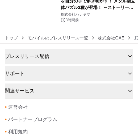
を自分の手で解き明かす！ メタル製立
体パズル3種が登場！ ～ストーリーと
6
ギミックが融合した 大人の体験型パズ
株式会社ハナヤマ
ルが8月7日(金)12時より先行予約受付
3時間前
開始～
トップ
モバイルのプレスリリース一覧
株式会社GAE
プレスリリース配信
サポート
関連サービス
•
運営会社
•
パートナープログラム
•
利用規約