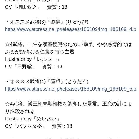
CV「楠田敏之」 資質：13
・オススメ武将(3)『劉備』(りゅうび)
https://www.atpress.ne.jp/releases/186109/img_186109_4.p
☆4武将。一生を漢室復興のために捧げ、やや感情的では
あるが類稀なる仁義を持つ主君
Illustrator by「レルシー」
CV「日野聡」 資質：13
・オススメ武将(4)『董卓』(とうたく)
https://www.atpress.ne.jp/releases/186109/img_186109_5.p
☆4武将。漢王朝末期朝権を纂奪した暴君。王允の計によ
り誅殺される
Illustrator by「めいさい」
CV「バレッタ裕」 資質：13