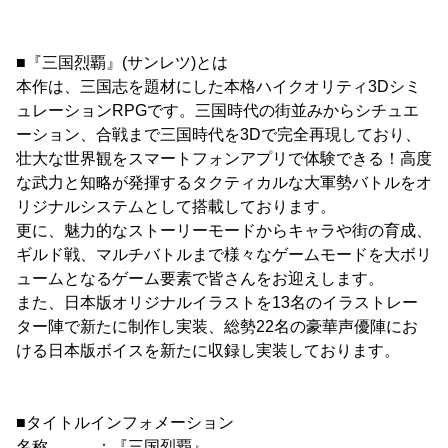
■『三国烈覇』(サンレツ)とは
本作は、三国志を題材にした本格ハイクオリティ3Dシミ
ュレーションRPGです。三国時代の街並みからシチュエ
ーション、合戦まで三国時代を3Dで完全再現しており、
壮大な世界観をスマートフォンアプリで体験できる！高度
な武力と知略が発揮するタクティカルな大軍勢バトルをオ
リジナルシステムとして搭載しております。
更に、魅力的なストーリーモードからキャラや街の育成、
ギルド戦、マルチバトルまで様々なゲームモードを大ボリ
ュームとなるゲーム要素で皆さんをお迎えします。
また、日本版オリジナルイラストを13名のイラストレー
ター陣で新たに制作し実装、総勢22名の豪華声優陣にお
ける日本版ボイスを新たに収録し実装しております。
■タイトルインフォメーション
名称 ：『三国烈覇』