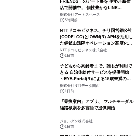
FRIENDS」のアート展を 伊勢丹新宿
店で開催中。 個性豊かなLINE
FRIENDSの仲間たちが インテリアア
株式会社アートスペース
ートとして新たな魅力を発信。
5時間前
NTTドコモビジネス、チリ国営銅公社
(CODELCO)とIOWN(R) APNを活用し
た銅鉱山遠隔オペレーション高度化に
向けた調査・実証を開始
NTTドコモビジネス株式会社
1日前
子どもから高齢者まで、誰もが利用で
きる 自治体給付サービスを提供開始
～EYE-Portal(R)による15歳未満の本
人認証と デジタルデバイド対策で実現
株式会社NTTデータ関西
～
1日前
「乗換案内」アプリ、 マルチモーダル
経路検索を多言語で提供開始
ジョルダン株式会社
1日前