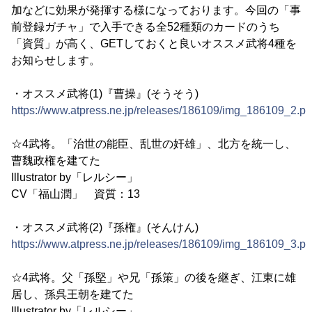
加などに効果が発揮する様になっております。今回の「事
前登録ガチャ」で入手できる全52種類のカードのうち
「資質」が高く、GETしておくと良いオススメ武将4種を
お知らせします。
・オススメ武将(1)『曹操』(そうそう)
https://www.atpress.ne.jp/releases/186109/img_186109_2.p
☆4武将。「治世の能臣、乱世の奸雄」、北方を統一し、
曹魏政権を建てた
Illustrator by「レルシー」
CV「福山潤」 資質：13
・オススメ武将(2)『孫権』(そんけん)
https://www.atpress.ne.jp/releases/186109/img_186109_3.p
☆4武将。父「孫堅」や兄「孫策」の後を継ぎ、江東に雄
居し、孫呉王朝を建てた
Illustrator by「レルシー」