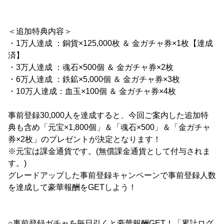
＜追加特典内容＞
・1万人達成 ：銅貨×125,000枚 ＆ 金ガチャ券×1枚【達成
済】
・3万人達成 ：魂石×500個 ＆ 金ガチャ券×2枚
・6万人達成 ：鉄鉱×5,000個 ＆ 金ガチャ券×3枚
・10万人達成：血玉×100個 ＆ 金ガチャ券×4枚
事前登録30,000人を達成すると、今回ご案内した追加特
典も含め「元宝×1,800個」＆「魂石×500」＆「金ガチャ
券×2枚」のプレゼントが決定となります！
※元宝は課金通貨です。(無償課金通貨として付与されま
す。)
グレードアップした事前登録キャンペーンで事前登録人数
を達成して豪華報酬をGETしよう！
○事前登録ガチャを毎日引くと豪華報酬GET！「累計ログ