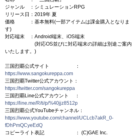
ジャンル ：シミュレーションRPG
リリース日：2019年 夏
価格 ：基本無料(一部アイテムは課金購入となりま
す)
対応端末 ：Android端末、iOS端末
(対応OS並びに対応端末の詳細は別途ご案内
いたします。)
三国烈覇公式サイト ：
https://www.sangokureppa.com
三国烈覇Twitter公式アカウント：
https://twitter.com/sangokureppa
三国烈覇Line公式アカウント ：
https://line.me/R/ti/p/%40jjz8512p
三国烈覇公式YouTubeチャンネル：
https://www.youtube.com/channel/UCLcb7akR_0-
fDhPmQCyeEdQ
コピーライト表記 ： (C)GAE Inc.