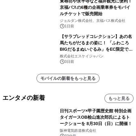
東尋坊や永平寺など福井観光に便利！
京福バスの6種の企画乗車券をモバイ
ルチケットで販売開始
ジョルダン株式会社、京福バス株式会社
1日前
【サラブレッドコレクション】あの名
馬たちがだるまの姿に！ 「ふわころ
BIGだるまぬいぐるみ」をEC限定で受
注販売開始
株式会社エスケイジャパン
3日前
モバイルの新着をもっと見る
エンタメの新着
もっと見る
日刊スポーツ×甲子園歴史館 特別企画
タイガースOB桧山進次郎氏によるト
ークショーを 8月30日（日）に開催！
阪神電気鉄道株式会社
33分前