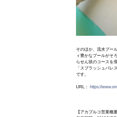
そのほか、流水プー
ィ豊かなプールがそ
らせん状のコースを
「スプラッシュパレ
です。
URL：
https://www.o
【アカプルコ営業概