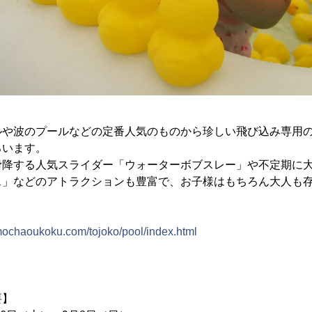
ルや波のプールなどの定番人気のものから珍しい飛び込み専用
ろいます。
滑降する人気スライダー「ウォーターボブスレー」や不定期に
ス」などのアトラクションも豊富で、お子様はもちろん大人も
mochaoukoku.com/tojoko/pool/index.html
要】