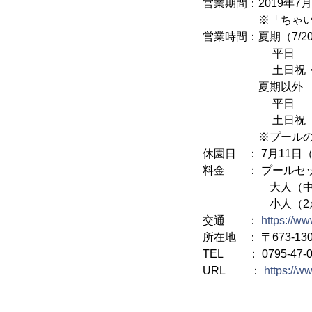
営業期間：2019年7
※「ちゃいぷ」
営業時間：夏期（7/20
平日 9
土日祝・お盆（8/1
夏期以外
平日 10
土日祝 9
※プールの営業時
休園日 ： 7月11日
料金 ： プールセ
大人（中学生以上
小人（2歳～小学
交通 ：
https://w
所在地 ： 〒673-1
TEL ： 0795-47-0
URL ：
https://w