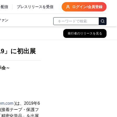
を配信
プレスリリースを受信
ログイン/会員登録
ファン
発行者のリリースを見る
19」に初出展
示会～
hem.com
)は、2019年6
国際(接着テープ・保護フ
「精密化学品」を出展