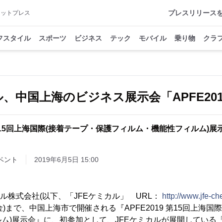
プレスリリース
アットプレス
フスタイル
スポーツ
ビジネス
テック
モバイル
乗り物
クラ
ル、中国上海のビジネス展示会「APFE20
15回上海国際(接着テープ・保護フィルム・機能性フィルム)展
ベント
2019年6月5日 15:00
ル株式会社(以下、「JFEケミカル」 URL：
http://www.jfe-c
日(金)まで、中国上海市で開催される『APFE2019 第15回上海
ム)展示会』に、初参加として、JFEケミカルが展開している