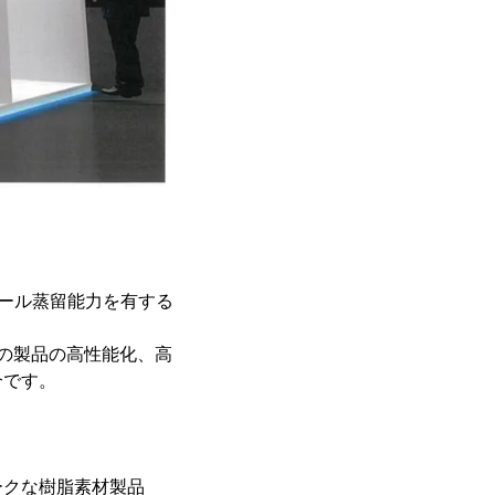
タール蒸留能力を有する
の製品の高性能化、高
介です。
ークな樹脂素材製品