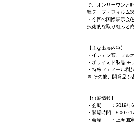
で、オンリーワンと
種テープ・フィルム
・今回の国際展示会(
技術的な取り組みと商
【主な出展内容】
・インデン類、フルオ
・ポリイミド製品 モ
・特殊フェノール樹脂
※ その他、開発品も
【出展情報】
・会期 ：2019年6月
・開場時間：9:00～17
・会場 ：上海国家会展