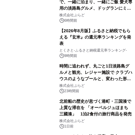
で、一緒に泊まり、一緒にご飯 愛犬専
用の淡路島グルメ、ドッグランにミニ
プール グランピングとトレーラーハウ
株式会社ぷらど
スの2施設で
6時間前
【2026年8月版】ふるさと納税でもら
える『玄米』の還元率ランキングを発
表
とくさと-ふるさと納税還元率ランキング-
9時間前
時間に追われず、丸ごと1日淡路島グ
ルメと観光、レジャー施設で クラブハ
ウスのようなプールと、変わった形の
サウナも 「THE BOXY AWAJI」のお
株式会社ぷらど
得な素泊まり連泊プランで
23時間前
北前船の歴史が息づく港町・三国湊で
上質な滞在を 「オーベルジュほまち
三國湊」 1泊2食付の旅行商品を発売
株式会社ぷらど
1日前