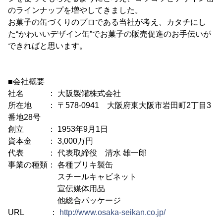
のラインナップを増やしてきました。
お菓子の缶づくりのプロである当社が考え、カタチにし
た“かわいいデザイン缶”でお菓子の販売促進のお手伝いが
できればと思います。
■会社概要
社名 ： 大阪製罐株式会社
所在地 ： 〒578-0941 大阪府東大阪市岩田町2丁目3
番地28号
創立 ： 1953年9月1日
資本金 ： 3,000万円
代表 ： 代表取締役 清水 雄一郎
事業の種類： 各種ブリキ製缶
スチールキャビネット
宣伝媒体用品
他総合パッケージ
URL ：
http://www.osaka-seikan.co.jp/