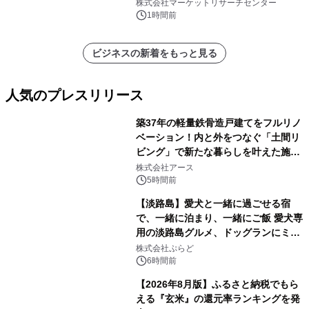
置）・分析レポートを発表
株式会社マーケットリサーチセンター
1時間前
ビジネスの新着をもっと見る
人気のプレスリリース
築37年の軽量鉄骨造戸建てをフルリノ
ベーション！内と外をつなぐ「土間リ
ビング」で新たな暮らしを叶えた施工
1
事例を株式会社アースが公開
株式会社アース
5時間前
【淡路島】愛犬と一緒に過ごせる宿
で、一緒に泊まり、一緒にご飯 愛犬専
用の淡路島グルメ、ドッグランにミニ
2
プール グランピングとトレーラーハウ
株式会社ぷらど
スの2施設で
6時間前
【2026年8月版】ふるさと納税でもら
える『玄米』の還元率ランキングを発