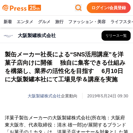
ログイン/会員登録
新着
エンタメ
グルメ
旅行
ファッション・美容
ライフスタ
大阪製罐株式会社
リリース一覧
製缶メーカー社長による“SNS活用講座”を洋
菓子店向けに開催 独自に集客できる仕組み
を構築し、業界の活性化を目指す 6月10日
に大阪製罐本社にて工場見学＆講座を実施
大阪製罐株式会社
企業動向
2019年5月24日 09:30
洋菓子製缶メーカーの大阪製罐株式会社(所在地：大阪府
東大阪市、代表取締役：清水 雄一郎)が展開するブランド
「お菓子のミカタ」は、洋菓子店オーナーを対象とした第