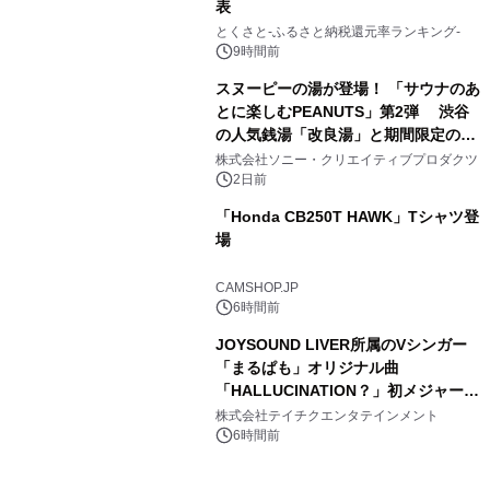
表
3
とくさと-ふるさと納税還元率ランキング-
9時間前
スヌーピーの湯が登場！ 「サウナのあ
とに楽しむPEANUTS」第2弾 渋谷
の人気銭湯「改良湯」と期間限定のコ
4
ラボレーション サウナイキタイコラ
株式会社ソニー・クリエイティブプロダクツ
ボグッズも発売決定！
2日前
「Honda CB250T HAWK」Tシャツ登
場
5
CAMSHOP.JP
6時間前
JOYSOUND LIVER所属のVシンガー
「まるぱも」オリジナル曲
「HALLUCINATION？」初メジャー配
6
信リリース決定！
株式会社テイチクエンタテインメント
6時間前