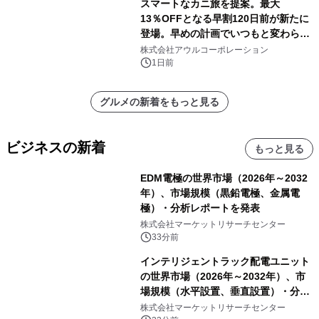
スマートなカニ旅を提案。最大
13％OFFとなる早割120日前が新たに
登場。早めの計画でいつもと変わらぬ
大人の冬旅を。ー夕日ヶ浦温泉「佳松
株式会社アウルコーポレーション
苑 別邸ふうか」ー
1日前
グルメの新着をもっと見る
ビジネスの新着
もっと見る
EDM電極の世界市場（2026年～2032
年）、市場規模（黒鉛電極、金属電
極）・分析レポートを発表
株式会社マーケットリサーチセンター
33分前
インテリジェントラック配電ユニット
の世界市場（2026年～2032年）、市
場規模（水平設置、垂直設置）・分析
レポートを発表
株式会社マーケットリサーチセンター