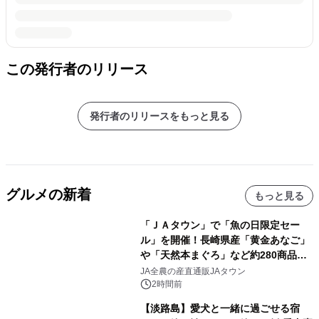
この発行者のリリース
発行者のリリースをもっと見る
グルメの新着
もっと見る
「ＪＡタウン」で「魚の日限定セー
ル」を開催！長崎県産「黄金あなご」
や「天然本まぐろ」など約280商品を
販売！～毎月１０日の定例企画～
JA全農の産直通販JAタウン
2時間前
【淡路島】愛犬と一緒に過ごせる宿