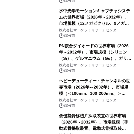
33分前
水中光学モーションキャプチャシステ
ムの世界市場（2026年～2032年）、
市場規模（12メガピクセル、9メガピ
クセル、4メガピクセル、2メガピクセ
株式会社マーケットリサーチセンター
ル、その他）・分析レポートを発表
33分前
PN接合ダイオードの世界市場（2026
年～2032年）、市場規模（シリコン
（Si）、ゲルマニウム（Ge）、ガリウ
ムヒ素（GaAs）、炭化ケイ素
株式会社マーケットリサーチセンター
（SiC）、窒化ガリウム（GaN））・
33分前
分析レポートを発表
ヘビーデューティー・チャンネルの世
界市場（2026年～2032年）、市場規
模（＜100mm、100-200mm、＞
200mm）・分析レポートを発表
株式会社マーケットリサーチセンター
33分前
低侵襲骨移植片採取装置の世界市場
（2026年～2032年）、市場規模（手
動式骨採取装置、電動式骨採取装