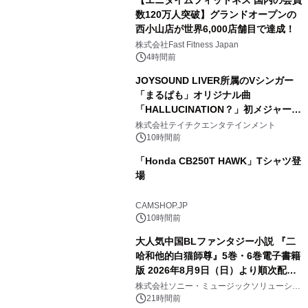
【エニタイムフィットネス 国内の会員
数120万人突破】グランドオープンの
西小山店が世界6,000店舗目で達成！
株式会社Fast Fitness Japan
4時間前
JOYSOUND LIVER所属のVシンガー
「まるぱも」オリジナル曲
「HALLUCINATION？」初メジャー配
信リリース決定！
株式会社テイチクエンタテインメント
10時間前
「Honda CB250T HAWK」Tシャツ登
場
CAMSHOP.JP
10時間前
大人気中国BLファンタジー小説 『二
哈和他的白猫師尊』5巻・6巻電子書籍
版 2026年8月9日（日）より順次配信
開始
株式会社ソニー・ミュージックソリューショ
ンズ
21時間前