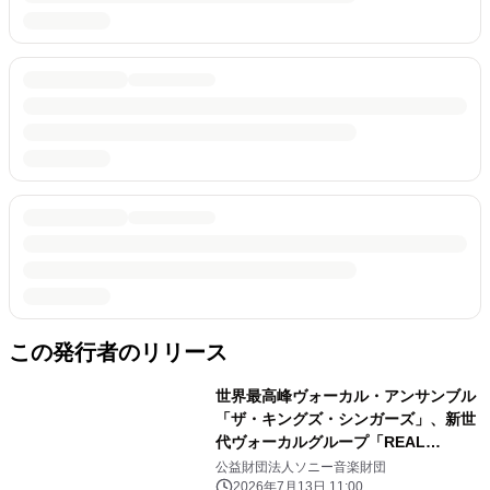
この発行者のリリース
世界最高峰ヴォーカル・アンサンブル
「ザ・キングズ・シンガーズ」、新世
代ヴォーカルグループ「REAL
TRAUM」と初のコラボレーションが
公益財団法人ソニー音楽財団
実現 日本赤十字社 献血チャリティ・
2026年7月13日 11:00