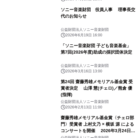
コンサート 12月8日(火)開催
ソニー音楽財団 役員人事 理事長交
代のお知らせ
公益財団法人ソニー音楽財団
2026年6月19日 16:00
「ソニー音楽財団 子ども音楽基金」
第7回(2026年度)助成の採択団体決定
公益財団法人ソニー音楽財団
2026年3月16日 13:00
第24回 齋藤秀雄メモリアル基金賞 受
賞者決定 山澤 慧(チェロ)／熊倉 優
(指揮)
公益財団法人ソニー音楽財団
2026年2月13日 11:00
齋藤秀雄メモリアル基金賞〈チェロ部
門〉受賞者 上村文乃 × 横坂 源 による
コンサートを開催 2026年3月24日
(火)東京文化会館 小ホール
公益財団法人ソニー音楽財団