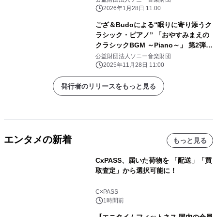
2026年1月28日 11:00
ござ＆Budoによる“眠りに寄り添うク
ラシック・ピアノ” 「おやすみまえの
クラシックBGM ～Piano～」 第2弾を
11月28日(金)20:00よりYouTube初公
公益財団法人ソニー音楽財団
開
2025年11月28日 11:00
発行者のリリースをもっと見る
エンタメの新着
もっと見る
CxPASS、届いた荷物を 「配送」「買
取査定」から選択可能に！
C×PASS
1時間前