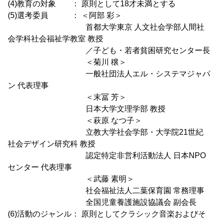
(4)教育の対象 ： 原則として18才未満とする
(5)選考委員 ： ＜阿部 彩＞
首都大学東京 人文社会学部人間社
会学科社会福祉学教室 教授
／子ども・若者貧困研究センター長
＜菊川 穣＞
一般社団法人エル・システマジャパ
ン 代表理事
＜末冨 芳＞
日本大学文理学部 教授
＜萩原 なつ子＞
立教大学社会学部・大学院21世紀
社会デザイン研究科 教授
認定特定非営利活動法人 日本NPO
センター 代表理事
＜武藤 素明＞
社会福祉法人二葉保育園 常務理事
全国児童養護施設協議会 副会長
(6)活動のジャンル： 原則としてクラシック音楽およびそ