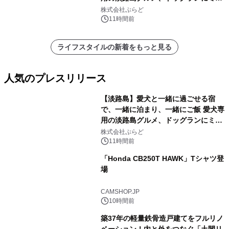
プール グランピングとトレーラーハウ
株式会社ぷらど
スの2施設で
11時間前
ライフスタイルの新着をもっと見る
人気のプレスリリース
【淡路島】愛犬と一緒に過ごせる宿
で、一緒に泊まり、一緒にご飯 愛犬専
用の淡路島グルメ、ドッグランにミニ
1
プール グランピングとトレーラーハウ
株式会社ぷらど
スの2施設で
11時間前
「Honda CB250T HAWK」Tシャツ登
場
2
CAMSHOP.JP
10時間前
築37年の軽量鉄骨造戸建てをフルリノ