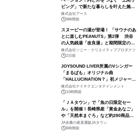
ベーション！内と外をつなぐ「土間リ
ビング」で新たな暮らしを叶えた施工
3
事例を株式会社アースが公開
株式会社アース
9時間前
スヌーピーの湯が登場！ 「サウナのあ
とに楽しむPEANUTS」第2弾 渋谷
の人気銭湯「改良湯」と期間限定のコ
4
ラボレーション サウナイキタイコラ
株式会社ソニー・クリエイティブプロダクツ
ボグッズも発売決定！
2日前
JOYSOUND LIVER所属のVシンガー
「まるぱも」オリジナル曲
「HALLUCINATION？」初メジャー配
5
信リリース決定！
株式会社テイチクエンタテインメント
10時間前
「ＪＡタウン」で「魚の日限定セー
ル」を開催！長崎県産「黄金あなご」
や「天然本まぐろ」など約280商品を
6
販売！～毎月１０日の定例企画～
JA全農の産直通販JAタウン
6時間前