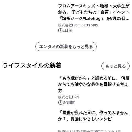
フロムアースキッズ × 地域 × 大学生が
創る、 子どもたちの「自育」イベント
「諸福ジーク×Lifehug」 を8月23日
(日)開催
株式会社From Earth Kids
1日前
エンタメの新着をもっと見る
ライフスタイルの新着
もっと見る
「もう歳だから」と諦める前に。 何歳
からでも健やかな身体を目指せる考え
方
株式会社LPN
3時間前
「胃腸が疲れた日に、作ってみません
か？」胃腸にやさしいレシピ
医療法人社団信亮会戸塚西口さとう内科