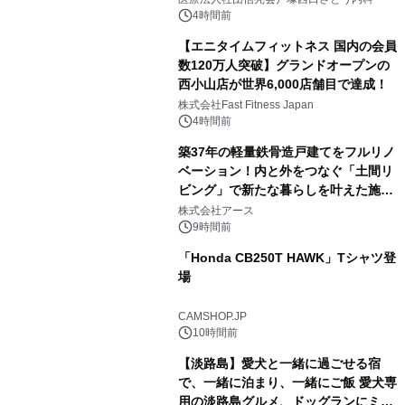
4時間前
【エニタイムフィットネス 国内の会員
数120万人突破】グランドオープンの
西小山店が世界6,000店舗目で達成！
株式会社Fast Fitness Japan
4時間前
築37年の軽量鉄骨造戸建てをフルリノ
ベーション！内と外をつなぐ「土間リ
ビング」で新たな暮らしを叶えた施工
事例を株式会社アースが公開
株式会社アース
9時間前
「Honda CB250T HAWK」Tシャツ登
場
CAMSHOP.JP
10時間前
【淡路島】愛犬と一緒に過ごせる宿
で、一緒に泊まり、一緒にご飯 愛犬専
用の淡路島グルメ、ドッグランにミニ