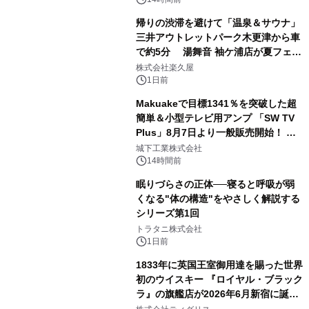
帰りの渋滞を避けて「温泉＆サウナ」
三井アウトレットパーク木更津から車
で約5分 湯舞音 袖ケ浦店が夏フェア
2
メニューを提供
株式会社楽久屋
1日前
Makuakeで目標1341％を突破した超
簡単＆小型テレビ用アンプ 「SW TV
Plus」8月7日より一般販売開始！ ケ
3
ーブル1本つなぐだけ、テレビの音が
城下工業株式会社
ぐっと豊かに
14時間前
眠りづらさの正体──寝ると呼吸が弱
くなる"体の構造"をやさしく解説する
シリーズ第1回
4
トラタニ株式会社
1日前
1833年に英国王室御用達を賜った世界
初のウイスキー 『ロイヤル・ブラック
ラ』の旗艦店が2026年6月新宿に誕
5
生 バカルディ ジャパンと連携した