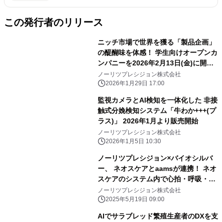
この発行者のリリース
ニッチ市場で世界を獲る「製品企画」
の醍醐味を体感！ 学生向けオープンカ
ンパニーを2026年2月13日(金)に開
催！
ノーリツプレシジョン株式会社
2026年1月29日 17:00
監視カメラとAI検知を一体化した 非接
触式分娩検知システム「牛わか+++(プ
ラス)」 2026年1月より販売開始
ノーリツプレシジョン株式会社
2026年1月5日 10:30
ノーリツプレシジョン×バイオシルバ
ー、 ネオスケアとaamsが連携！ ネオ
スケアのシステム内で心拍・呼吸・睡
眠情報を一元管理 ～安心の介護現場
ノーリツプレシジョン株式会社
を実現、2025年5月販売開始～
2025年5月19日 09:00
AIでサラブレッド繁殖生産者のDXを支