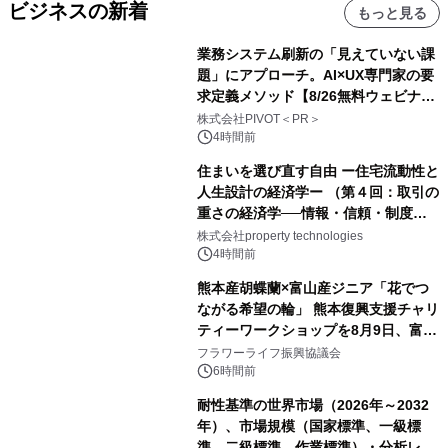
ビジネスの新着
もっと見る
業務システム刷新の「見えていない課
題」にアプローチ。AI×UX専門家の要
求定義メソッド【8/26無料ウェビナ
ー】株式会社PIVOT
株式会社PIVOT＜PR＞
4時間前
住まいを選び直す自由 ー住宅流動性と
人生設計の経済学ー （第４回：取引の
重さの経済学──情報・信頼・制度を
PropTechはどう組み替えるか）｜
株式会社property technologies
PropTech-Lab
4時間前
熊本産胡蝶蘭×富山産ジニア「花でつ
ながる希望の輪」 熊本復興支援チャリ
ティーワークショップを8月9日、富
山・射水で開催
フラワーライフ振興協議会
6時間前
耐性基準の世界市場（2026年～2032
年）、市場規模（国家標準、一級標
準、二級標準、作業標準）・分析レポ