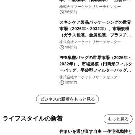
ートを発表
株式会社マーケットリサーチセンター
7時間前
スキンケア製品パッケージングの世界
市場（2026年～2032年）、市場規模
（ガラス包装、金属包装、プラスチッ
ク包装、その他）・分析レポートを発
株式会社マーケットリサーチセンター
表
7時間前
PPS集塵バッグの世界市場（2026年～
2032年）、市場規模（円筒形フィルタ
ーバッグ、平袋型フィルターバッグ、
プリーツフィルターバッグ、その
株式会社マーケットリサーチセンター
他）・分析レポートを発表
7時間前
ビジネスの新着をもっと見る
ライフスタイルの新着
もっと見る
住まいを選び直す自由 ー住宅流動性と