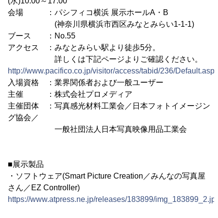
(水)10:00～17:00
会場 ：パシフィコ横浜 展示ホールA・B
(神奈川県横浜市西区みなとみらい1-1-1)
ブース ：No.55
アクセス ：みなとみらい駅より徒歩5分。
詳しくは下記ページよりご確認ください。
http://www.pacifico.co.jp/visitor/access/tabid/236/Default.asp
入場資格 ：業界関係者および一般ユーザー
主催 ：株式会社プロメディア
主催団体 ：写真感光材料工業会／日本フォトイメージン
グ協会／
一般社団法人日本写真映像用品工業会
■展示製品
・ソフトウェア(Smart Picture Creation／みんなの写真屋
さん／EZ Controller)
https://www.atpress.ne.jp/releases/183899/img_183899_2.jp