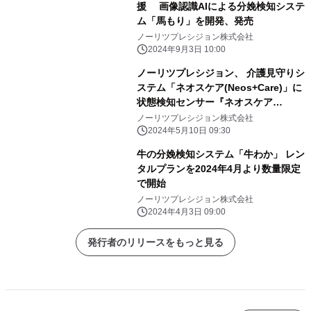
援 画像認識AIによる分娩検知システ
ム「馬もり」を開発、発売
ノーリツプレシジョン株式会社
2024年9月3日 10:00
ノーリツプレシジョン、 介護見守りシ
ステム「ネオスケア(Neos+Care)」に
状態検知センサー『ネオスケア
wave』新登場、 2024年5月より販売
ノーリツプレシジョン株式会社
開始
2024年5月10日 09:30
牛の分娩検知システム「牛わか」 レン
タルプランを2024年4月より数量限定
で開始
ノーリツプレシジョン株式会社
2024年4月3日 09:00
発行者のリリースをもっと見る