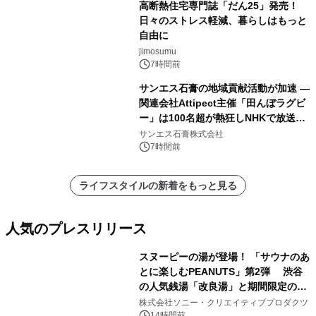
高断熱住宅専門誌「だん25」発売！
日々のストレス軽減、暮らしはもっと
自由に
jimosumu
7時間前
サンエス石膏の地域貢献活動が加速 ―
関連会社Attipect主催「田んぼラグビ
ー」は100名超が熱狂しNHKで放送さ
れました。
サンエス石膏株式会社
7時間前
ライフスタイルの新着をもっと見る
人気のプレスリリース
スヌーピーの湯が登場！ 「サウナのあ
とに楽しむPEANUTS」第2弾 渋谷
の人気銭湯「改良湯」と期間限定のコ
1
ラボレーション サウナイキタイコラ
株式会社ソニー・クリエイティブプロダクツ
ボグッズも発売決定！
14時間前