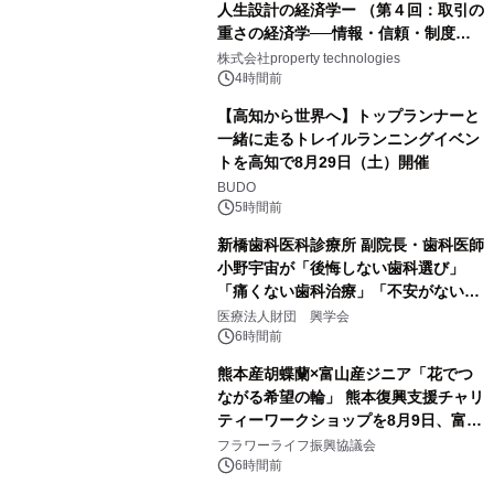
人生設計の経済学ー （第４回：取引の
重さの経済学──情報・信頼・制度を
PropTechはどう組み替えるか）｜
株式会社property technologies
PropTech-Lab
4時間前
【高知から世界へ】トップランナーと
一緒に走るトレイルランニングイベン
トを高知で8月29日（土）開催
BUDO
5時間前
新橋歯科医科診療所 副院長・歯科医師
小野宇宙が「後悔しない歯科選び」
「痛くない歯科治療」「不安がない治
療計画」をテーマに専門監修
医療法人財団 興学会
6時間前
熊本産胡蝶蘭×富山産ジニア「花でつ
ながる希望の輪」 熊本復興支援チャリ
ティーワークショップを8月9日、富
山・射水で開催
フラワーライフ振興協議会
6時間前