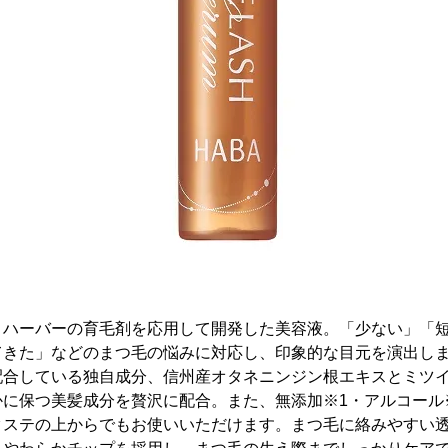
、ハーバーの育毛剤を応用して開発した美容液。「少ない」「
てきた」などのまつ毛の悩みに対応し、印象的な目元を演出し
配合している独自成分、信州産オタネニンジン根エキスとミツ
かに保つ美髪成分を贅沢に配合。また、無添加※1・アルコール
クステの上からでもお使いいただけます。まつ毛に絡みやすい