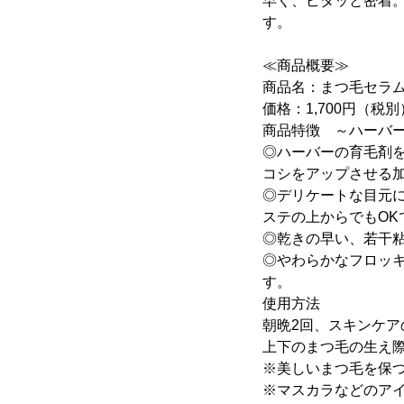
早く、ピタッと密着
す
≪商品概要≫
商品名：まつ毛セ
価格：1,700円（税別
商品特徴 ～ハーバ
◎ハーバーの育毛剤
コシをアップさせる
◎デリケートな目元に
ステの上からでもOK
◎乾きの早い、若干
◎やわらかなフロッ
す。
使用方法
朝晩2回、スキンケ
上下のまつ毛の生え
※美しいまつ毛を保
※マスカラなどのア