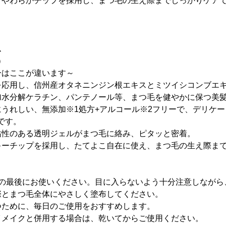
。やわらかチップを採用し、まつ毛の生え際までしっかりケア
。
ラム
）
ーはここが違います～
を応用し、信州産オタネニンジン根エキスとミツイシコンブエ
加水分解ケラチン、パンテノール等、まつ毛を健やかに保つ美
うれしい、無添加※1処方+アルコール※2フリーで、デリケ
です。
粘性のある透明ジェルがまつ毛に絡み、ピタッと密着。
キーチップを採用し、たてよこ自在に使え、まつ毛の生え際ま
アの最後にお使いください。目に入らないよう十分注意しながら
際とまつ毛全体にやさしく塗布してください。
つために、毎日のご使用をおすすめします。
イメイクと併用する場合は、乾いてからご使用ください。