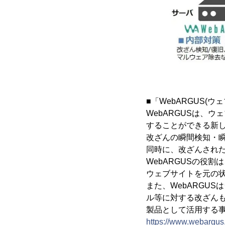
■「WebARGUS(
WebARGUSは、
することができる新
改ざんの瞬間検知・
同時に、改ざんされ
WebARGUSの役
ウェブサイトを元の
また、WebARGU
ル等に対する改ざん
製品として活用する
https://www.webargus