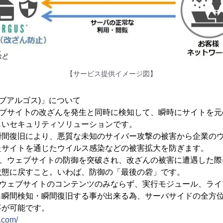
【サービス提供イメージ図】
ウェブアルゴス)」について
ウェブサイ卜の改ざんを発生と同時に検知して、瞬時にサイトを
しいセキュリティソリューションです。
瞬間復旧により、悪質な未知のサイバー攻撃の被害から企業の
たサイトを通じたウイルス感染などの被害拡大を防ぎます。
割は、ウェブサイトの防御を突破され、改ざんの被害に遭遇した
状態に戻すこと。いわば、防御の「最後の砦」です。
Sはウェブサイトのコンテンツのみならず、実行モジュール、ラ
も瞬間検知・瞬間復旧する事が出来る為、サーバサイドの全方
事が可能です。
.com/