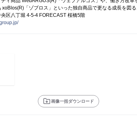
ティ商品 WebARGUS(R)「ウェブアルゴス」や、働き方改
xoBlos(R)「ゾブロス」といった独自商品で更なる成長を図る
八丁堀 4-5-4 FORECAST 桜橋5階
group.jp/
画像一括ダウンロード