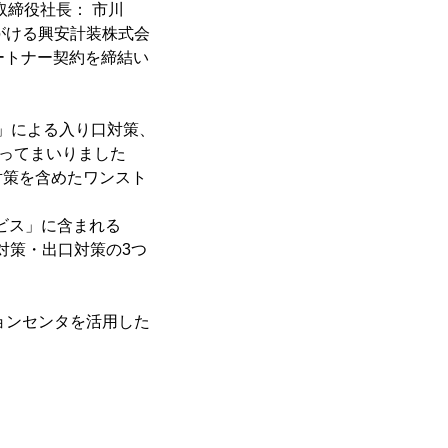
締役社長： 市川
がける興安計装株式会
ートナー契約を締結い
fy」による入り口対策、
行ってまいりました
対策を含めたワンスト
ビス」に含まれる
対策・出口対策の3つ
ションセンタを活用した