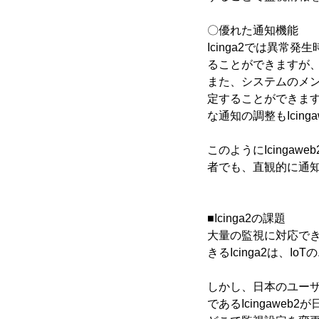
〇優れた通知機能
Icinga2では異
ることができますが、
また、システムのメン
定することができます
な通知の調整もIcin
このようにIcing
者でも、直観的に通
■Icinga2の課題
大量の監視に対応でき
きるIcinga2は、
しかし、日本のユーザ
であるIcingawe