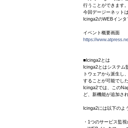
行うことができます
今回デージーネットは
Icinga2のWEBイ
イベント概要画面
https://www.atpress.
■Icinga2とは
Icinga2とはシス
トウェアから派生し、
することが可能でし
Icinga2では、こ
ど、新機能が追加さ
Icinga2には以下
・1つのサービス監