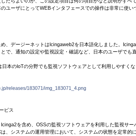
更したらよいのか、この設定項目は何の項目かなど説明がすべ
本のユーザにとってWEBインタフェースでの操作は非常に使い
、デージーネットはIcingaweb2を日本語化しました。Icing
ことで、通知の設定や監視設定・確認など、日本のユーザでも
。
a2は日本のIoTの分野でも監視ソフトウェアとして利用しやすく
ne.jp/releases/183071/img_183071_4.png
ービス
Icinga2を含め、OSSの監視ソフトウェアを利用した監視サ
バは、システムの運用管理において、システムの状態を定常的