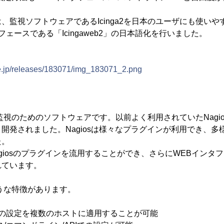
。
、監視ソフトウェアであるIcinga2を日本のユーザにも使い
ンタフェースである「Icingaweb2」の日本語化を行いました。
ne.jp/releases/183071/img_183071_2.png
テム監視のためのソフトウェアです。以前よく利用されていたNagi
開発されました。Nagiosは様々なプラグインが利用でき、多
た。
のNagiosのプラグインを流用することができ、さらにWEBイン
れています。
のような特徴があります。
視の設定を複数のホストに適用することが可能