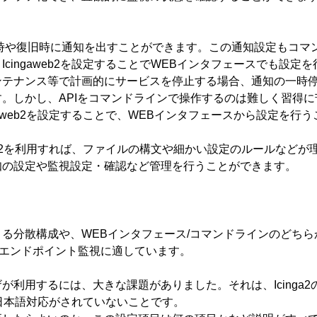
常発生時や復旧時に通知を出すことができます。この通知設定もコ
Icingaweb2を設定することでWEBインタフェースでも設定
テナンス等で計画的にサービスを停止する場合、通知の一時停
。しかし、APIをコマンドラインで操作するのは難しく習得
gaweb2を設定することで、WEBインタフェースから設定を行
aweb2を利用すれば、ファイルの構文や細かい設定のルールなど
知の設定や監視設定・確認など管理を行うことができます。
る分散構成や、WEBインタフェース/コマンドラインのどち
IoTのエンドポイント監視に適しています。
が利用するには、大きな課題がありました。それは、Icinga2
b2が日本語対応がされていないことです。