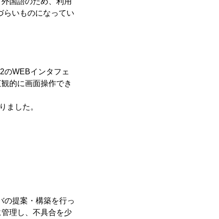
て外国語のため、利用
づらいものになってい
a2のWEBインタフェ
直観的に画面操作でき
なりました。
ーバの提案・構築を行っ
に管理し、不具合を少