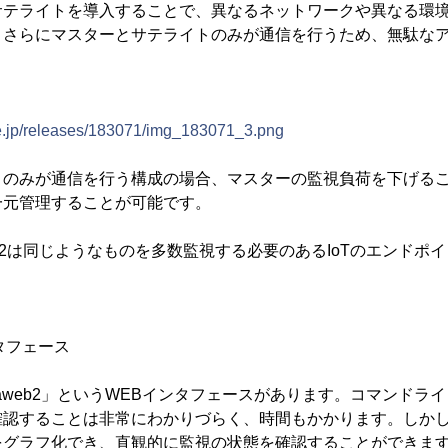
サテライトを導入することで、異なるネットワークや異なる環
。さらにマスターとサテライトのみが通信を行うため、無駄な
。
ne.jp/releases/183071/img_183071_3.png
トのみが通信を行う構成の場合、マスターの監視負荷を下げる
一元管理することが可能です。
nga2は同じようなものを多数監視する必要のあるIoTのエンドポ
ンタフェース
Icingaweb2」というWEBインタフェースがあります。コマンド
認することは非常にわかりづらく、時間もかかります。しかし、Ic
をグラフ化でき、直観的に監視の状態を確認することができま