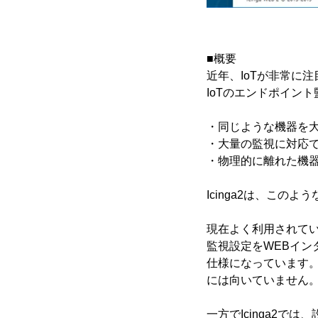
■概要
近年、IoTが非常に
IoTのエンドポイン
・同じような機器を
・大量の監視に対応
・物理的に離れた機
Icinga2は、この
現在よく利用されている
監視設定をWEBイ
仕様になっています。
には向いていません
一方でIcinga2で