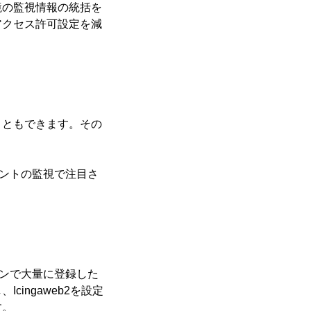
境の監視情報の統括を
アクセス許可設定を減
こともできます。その
イントの監視で注目さ
ラインで大量に登録した
ingaweb2を設定
す。