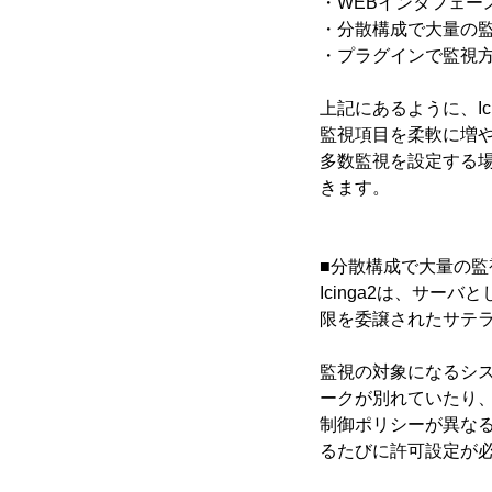
・WEBインタフェース
・分散構成で大量の
・プラグインで監視
上記にあるように、I
監視項目を柔軟に増
多数監視を設定する
きます。
■分散構成で大量の監
Icinga2は、サ
限を委譲されたサテ
監視の対象になるシ
ークが別れていたり
制御ポリシーが異な
るたびに許可設定が