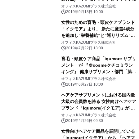
を 2019年9月17日(火)に販売開始！
オフィスKAZUMIプラス株式会社
2019年9月18日 10:00
女性のための育毛・頭皮ケアブランド
「イクモア」より、 新たに厳選4成分
を追加し“栄養補給”と“巡りリズム”を
さらにグレードアップした14成分配合
オフィスKAZUMIプラス株式会社
サプリメントの 「イクモアプレミアム
2019年7月22日 13:00
サプリメント」が販売開始！
育毛・頭皮ケア商品「iqumore サプリ
メント」が 『＠cosmeクチコミラン
キング』 健康サプリメント部門「第1
位」を受賞！
オフィスKAZUMIプラス株式会社
2019年6月27日 10:00
ヘアケアサプリメントにおける国内最
大級の会員数を誇る 女性向けヘアケア
ブランド「iqumore(イクモア)」が 韓
国最大級の複数モールで越境販売を開
オフィスKAZUMIプラス株式会社
始！
2019年4月26日 09:30
女性向けヘアケア商品を展開している
「iqumore(イクモア)」から 「ヘアマ