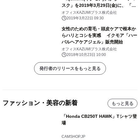
スク」を2019年3月29日(金)に、 「ハ
ーブティー」を2019年4月18日(木)よ
オフィスKAZUMIプラス株式会社
り販売
2019年3月22日 09:30
女性のための育毛・頭皮ケアで根本か
らハリとコシを実感 イクモア「ハー
バルヘアケアジェル」販売開始
オフィスKAZUMIプラス株式会社
2018年10月23日 10:00
発行者のリリースをもっと見る
ファッション・美容の新着
もっと見る
「Honda CB250T HAWK」Tシャツ登
場
CAMSHOP.JP