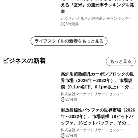
える『玄米』の還元率ランキングを発
表
とくさと-ふるさと納税還元率ランキング-
6時間前
ライフスタイルの新着をもっと見る
ビジネスの新着
もっと見る
高炉用超微細孔カーボンブロックの世
界市場（2026年～2032年）、市場規
模（0.1μm以下、0.1μm以上）・分析
レポートを発表
株式会社マーケットリサーチセンター
27分前
耐放射線性バッファの世界市場（2026
年～2032年）、市場規模（8ビットバ
ッファ、16ビットバッファ、その
他）・分析レポートを発表
株式会社マーケットリサーチセンター
27分前