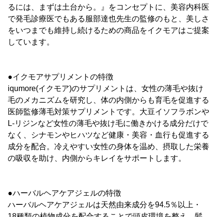
るには、まずは土台から。』をコンセプトに、美容内科医
で発毛診療医でもある服部達也先生の監修のもと、美しさ
をいつまでも維持し続けるための商品をイクモアはご提案
しています。
●イクモアサプリメントの特徴
iqumore(イクモア)のサプリメントは、女性の薄毛や抜け
毛のメカニズムを研究し、体の内側からも育毛を促進する
医師監修薄毛対策サプリメントです。大豆イソフラボンや
L-リジンなど女性の薄毛や抜け毛に働きかける成分だけで
なく、シナモンやヒハツなど健康・美容・血行も促進する
成分を配合。冷えやすい女性の身体を温め、摂取した栄養
の吸収を助け、内側からキレイをサポートします。
●ハーバルヘアケアジェルの特徴
ハーバルヘアケアジェルは天然由来成分を94.5％以上・
18種類の植物成分を配合することで頭皮環境を整え、髪