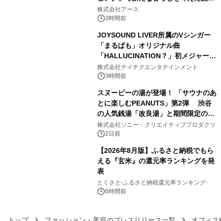
3
事例を株式会社アースが公開
株式会社アース
2時間前
JOYSOUND LIVER所属のVシンガー
「まるぱも」オリジナル曲
「HALLUCINATION？」初メジャー配
4
信リリース決定！
株式会社テイチクエンタテインメント
3時間前
スヌーピーの湯が登場！ 「サウナのあ
とに楽しむPEANUTS」第2弾 渋谷
の人気銭湯「改良湯」と期間限定のコ
5
ラボレーション サウナイキタイコラ
株式会社ソニー・クリエイティブプロダクツ
ボグッズも発売決定！
2日前
【2026年8月版】ふるさと納税でもら
える『玄米』の還元率ランキングを発
表
6
とくさと-ふるさと納税還元率ランキング-
6時間前
トップ
ファッション・美容のプレスリリース一覧
オフィス