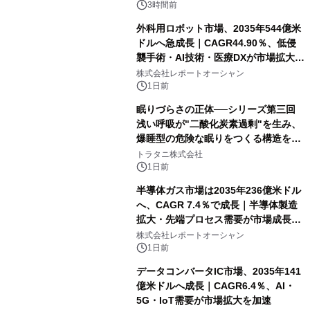
3時間前
外科用ロボット市場、2035年544億米
ドルへ急成長｜CAGR44.90％、低侵
襲手術・AI技術・医療DXが市場拡大を
牽引
株式会社レポートオーシャン
1日前
眠りづらさの正体──シリーズ第三回
浅い呼吸が"二酸化炭素過剰"を生み、
爆睡型の危険な眠りをつくる構造を解
説
トラタニ株式会社
1日前
半導体ガス市場は2035年236億米ドル
へ、CAGR 7.4％で成長｜半導体製造
拡大・先端プロセス需要が市場成長を
加速
株式会社レポートオーシャン
1日前
データコンバータIC市場、2035年141
億米ドルへ成長｜CAGR6.4％、AI・
5G・IoT需要が市場拡大を加速