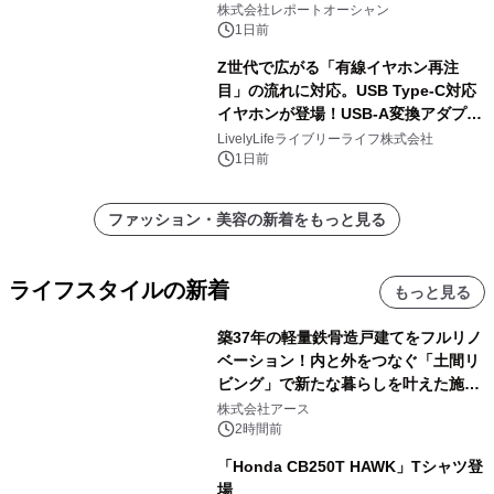
株式会社レポートオーシャン
1日前
Z世代で広がる「有線イヤホン再注
目」の流れに対応。USB Type-C対応
イヤホンが登場！USB-A変換アダプタ
ー付きでスマホからパソコンまで幅広
LivelyLifeライブリーライフ株式会社
く活用可能
1日前
ファッション・美容の新着をもっと見る
ライフスタイルの新着
もっと見る
築37年の軽量鉄骨造戸建てをフルリノ
ベーション！内と外をつなぐ「土間リ
ビング」で新たな暮らしを叶えた施工
事例を株式会社アースが公開
株式会社アース
2時間前
「Honda CB250T HAWK」Tシャツ登
場