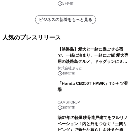
57分前
ビジネスの新着をもっと見る
人気のプレスリリース
【淡路島】愛犬と一緒に過ごせる宿
で、一緒に泊まり、一緒にご飯 愛犬専
用の淡路島グルメ、ドッグランにミニ
1
プール グランピングとトレーラーハウ
株式会社ぷらど
スの2施設で
4時間前
「Honda CB250T HAWK」Tシャツ登
場
2
CAMSHOP.JP
3時間前
築37年の軽量鉄骨造戸建てをフルリノ
ベーション！内と外をつなぐ「土間リ
ビング」で新たな暮らしを叶えた施工