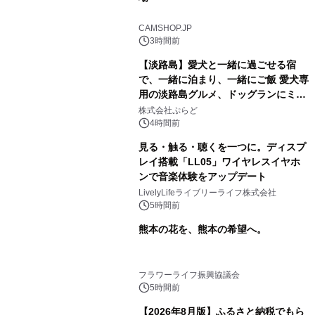
CAMSHOP.JP
3時間前
【淡路島】愛犬と一緒に過ごせる宿
で、一緒に泊まり、一緒にご飯 愛犬専
用の淡路島グルメ、ドッグランにミニ
プール グランピングとトレーラーハウ
株式会社ぷらど
スの2施設で
4時間前
見る・触る・聴くを一つに。ディスプ
レイ搭載「LL05」ワイヤレスイヤホ
ンで音楽体験をアップデート
LivelyLifeライブリーライフ株式会社
5時間前
熊本の花を、熊本の希望へ。
フラワーライフ振興協議会
5時間前
【2026年8月版】ふるさと納税でもら