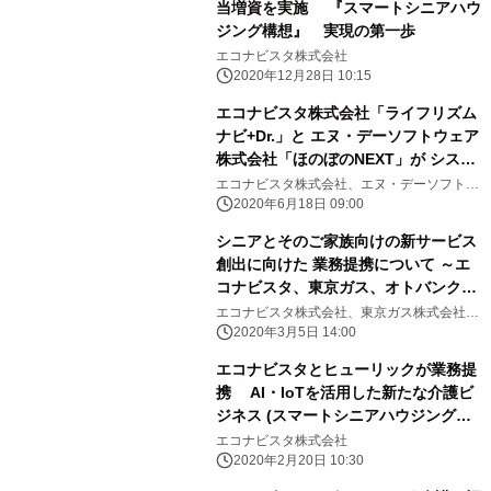
当増資を実施 『スマートシニアハウ
ジング構想』 実現の第一歩
エコナビスタ株式会社
2020年12月28日 10:15
エコナビスタ株式会社「ライフリズム
ナビ+Dr.」と エヌ・デーソフトウェア
株式会社「ほのぼのNEXT」が システ
ム連携開始！バイタルデータなど自動
エコナビスタ株式会社、エヌ・デーソフトウ
ェア株式会社
記録へ 『ツクイ・ののあおやま』へ
2020年6月18日 09:00
初導入！
シニアとそのご家族向けの新サービス
創出に向けた 業務提携について ～エ
コナビスタ、東京ガス、オトバンク、
ユカイ工学が共創～
エコナビスタ株式会社、東京ガス株式会社、
株式会社オトバンク、ユカイ工学株式会社
2020年3月5日 14:00
エコナビスタとヒューリックが業務提
携 AI・IoTを活用した新たな介護ビ
ジネス (スマートシニアハウジング構
想)に着手
エコナビスタ株式会社
2020年2月20日 10:30