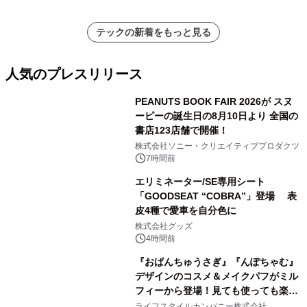
テックの新着をもっと見る
人気のプレスリリース
PEANUTS BOOK FAIR 2026が スヌ
ーピーの誕生日の8月10日より 全国の
書店123店舗で開催！
1
株式会社ソニー・クリエイティブプロダクツ
7時間前
エリミネーター/SE専用シート
「GOODSEAT “COBRA”」登場 表
皮4種で愛車を自分色に
2
株式会社グッズ
4時間前
『おぱんちゅうさぎ』『んぽちゃむ』
デザインのコスメ＆メイクパフがミル
フィーから登場！見ても使っても楽し
3
い、ポップでキュートなコレクショ
ライフスタイルカンパニー株式会社