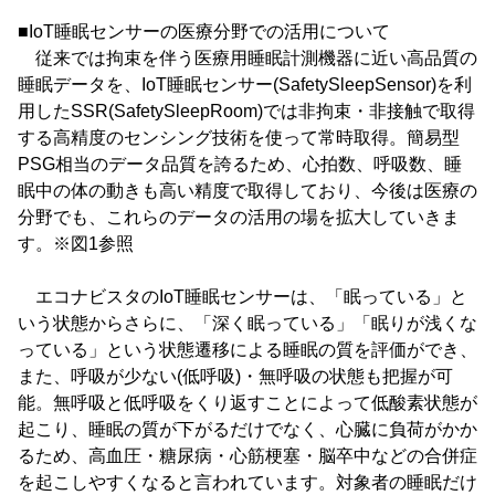
■IoT睡眠センサーの医療分野での活用について
従来では拘束を伴う医療用睡眠計測機器に近い高品質の
睡眠データを、IoT睡眠センサー(SafetySleepSensor)を利
用したSSR(SafetySleepRoom)では非拘束・非接触で取得
する高精度のセンシング技術を使って常時取得。簡易型
PSG相当のデータ品質を誇るため、心拍数、呼吸数、睡
眠中の体の動きも高い精度で取得しており、今後は医療の
分野でも、これらのデータの活用の場を拡大していきま
す。※図1参照
エコナビスタのIoT睡眠センサーは、「眠っている」と
いう状態からさらに、「深く眠っている」「眠りが浅くな
っている」という状態遷移による睡眠の質を評価ができ、
また、呼吸が少ない(低呼吸)・無呼吸の状態も把握が可
能。無呼吸と低呼吸をくり返すことによって低酸素状態が
起こり、睡眠の質が下がるだけでなく、心臓に負荷がかか
るため、高血圧・糖尿病・心筋梗塞・脳卒中などの合併症
を起こしやすくなると言われています。対象者の睡眠だけ