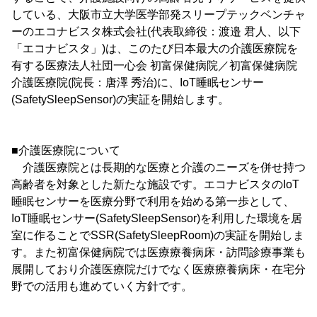
している、大阪市立大学医学部発スリープテックベンチャ
ーのエコナビスタ株式会社(代表取締役：渡邉 君人、以下
「エコナビスタ」)は、このたび日本最大の介護医療院を
有する医療法人社団一心会 初富保健病院／初富保健病院
介護医療院(院長：唐澤 秀治)に、IoT睡眠センサー
(SafetySleepSensor)の実証を開始します。
■介護医療院について
介護医療院とは長期的な医療と介護のニーズを併せ持つ
高齢者を対象とした新たな施設です。エコナビスタのIoT
睡眠センサーを医療分野で利用を始める第一歩として、
IoT睡眠センサー(SafetySleepSensor)を利用した環境を居
室に作ることでSSR(SafetySleepRoom)の実証を開始しま
す。また初富保健病院では医療療養病床・訪問診療事業も
展開しており介護医療院だけでなく医療療養病床・在宅分
野での活用も進めていく方針です。