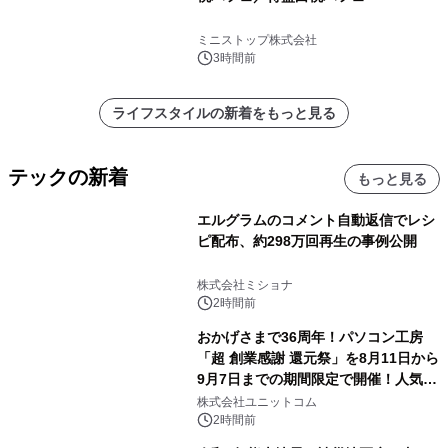
ミニストップ株式会社
3時間前
ライフスタイルの新着をもっと見る
テックの新着
もっと見る
エルグラムのコメント自動返信でレシ
ピ配布、約298万回再生の事例公開
株式会社ミショナ
2時間前
おかげさまで36周年！パソコン工房
「超 創業感謝 還元祭」を8月11日から
9月7日までの期間限定で開催！人気の
ゲーミングPCや高性能ノートPCなど
株式会社ユニットコム
対象iiyama PCのご購入で最大3万円分
2時間前
相当を還元