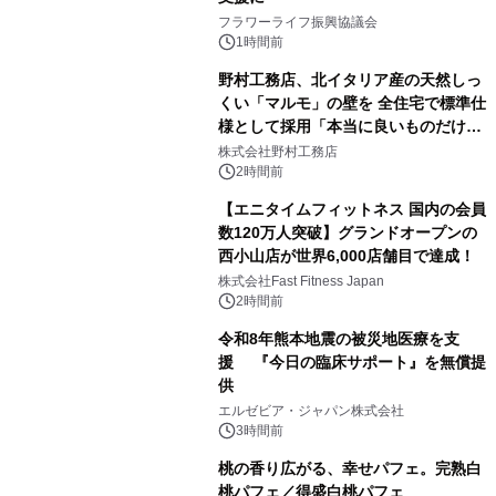
フラワーライフ振興協議会
1時間前
野村工務店、北イタリア産の天然しっ
くい「マルモ」の壁を 全住宅で標準仕
様として採用「本当に良いものだけに
こだわる」
株式会社野村工務店
2時間前
【エニタイムフィットネス 国内の会員
数120万人突破】グランドオープンの
西小山店が世界6,000店舗目で達成！
株式会社Fast Fitness Japan
2時間前
令和8年熊本地震の被災地医療を支
援 『今日の臨床サポート』を無償提
供
エルゼビア・ジャパン株式会社
3時間前
桃の香り広がる、幸せパフェ。完熟白
桃パフェ／得盛白桃パフェ