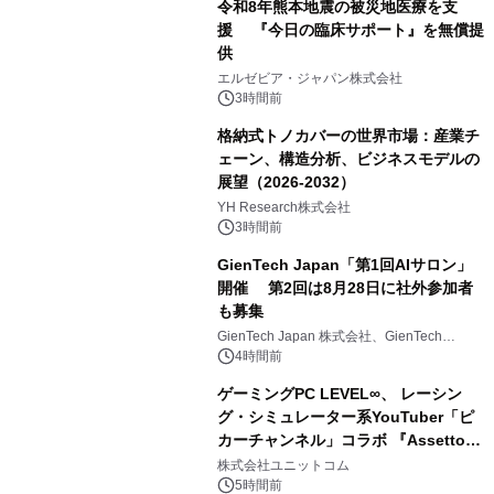
令和8年熊本地震の被災地医療を支
援 『今日の臨床サポート』を無償提
供
エルゼビア・ジャパン株式会社
3時間前
格納式トノカバーの世界市場：産業チ
ェーン、構造分析、ビジネスモデルの
展望（2026-2032）
YH Research株式会社
3時間前
GienTech Japan「第1回AIサロン」
開催 第2回は8月28日に社外参加者
も募集
GienTech Japan 株式会社、GienTech
Consulting Japan 株式会社
4時間前
ゲーミングPC LEVEL∞、 レーシン
グ・シミュレーター系YouTuber「ピ
カーチャンネル」コラボ 『Assetto
Corsa EVO』推奨パソコン販売中
株式会社ユニットコム
5時間前