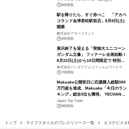
ン。
8時間前
駅を降りたら、すぐ赤べこ 「アカベ
コランド会津若松駅前店」8月8日(土)
開業
4
株式会社アカベコランド
4時間前
展示終了を迎える「実物大ユニコーン
ガンダム立像」 フィナーレ企画始動！
8月22日(土)から10日間限定で 特別映
5
像『UNICORN GUNDAM Statue ―
株式会社バンダイナムコフィルムワークス
BEYOND POSSIBILITY ―』を上映！
7時間前
Makuake公開初日に応援購入総額300
万円超を達成、Makuake「今日のラン
キング」総合3位も獲得。 YECHAN音
6
浴シンギングボウル第2弾の大型サイ
Japan Top Trade
ズ（XL・2XL・3XL）を先行販売中
9時間前
トップ
ライフスタイルのプレスリリース一覧
エコナビスタ