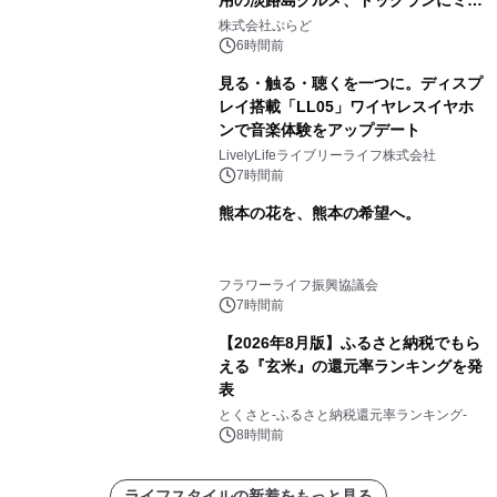
用の淡路島グルメ、ドッグランにミニ
プール グランピングとトレーラーハウ
株式会社ぷらど
スの2施設で
6時間前
見る・触る・聴くを一つに。ディスプ
レイ搭載「LL05」ワイヤレスイヤホ
ンで音楽体験をアップデート
LivelyLifeライブリーライフ株式会社
7時間前
熊本の花を、熊本の希望へ。
フラワーライフ振興協議会
7時間前
【2026年8月版】ふるさと納税でもら
える『玄米』の還元率ランキングを発
表
とくさと-ふるさと納税還元率ランキング-
8時間前
ライフスタイルの新着をもっと見る