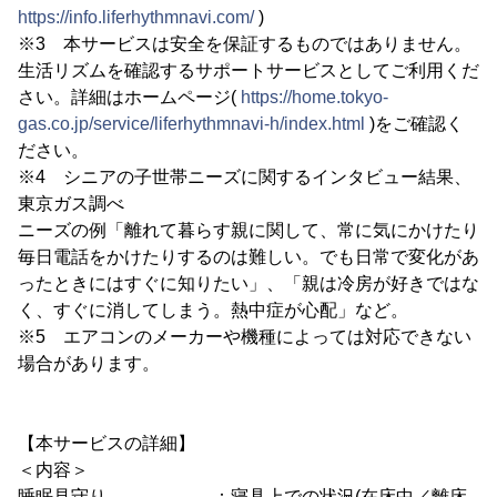
https://info.liferhythmnavi.com/
)
※3 本サービスは安全を保証するものではありません。
生活リズムを確認するサポートサービスとしてご利用くだ
さい。詳細はホームページ(
https://home.tokyo-
gas.co.jp/service/liferhythmnavi-h/index.html
)をご確認く
ださい。
※4 シニアの子世帯ニーズに関するインタビュー結果、
東京ガス調べ
ニーズの例「離れて暮らす親に関して、常に気にかけたり
毎日電話をかけたりするのは難しい。でも日常で変化があ
ったときにはすぐに知りたい」、「親は冷房が好きではな
く、すぐに消してしまう。熱中症が心配」など。
※5 エアコンのメーカーや機種によっては対応できない
場合があります。
【本サービスの詳細】
＜内容＞
睡眠見守り ：寝具上での状況(在床中／離床