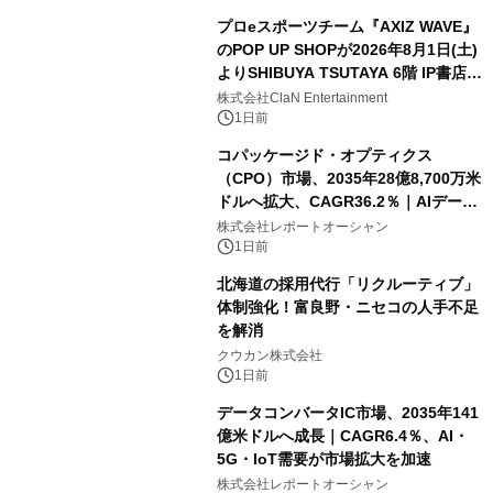
プロeスポーツチーム『AXIZ WAVE』
のPOP UP SHOPが2026年8月1日(土)
よりSHIBUYA TSUTAYA 6階 IP書店で
開催決定！！
株式会社ClaN Entertainment
1日前
コパッケージド・オプティクス
（CPO）市場、2035年28億8,700万米
ドルへ拡大、CAGR36.2％｜AIデータ
センター・高速光通信需要が成長を加
株式会社レポートオーシャン
速
1日前
北海道の採用代行「リクルーティブ」
体制強化！富良野・ニセコの人手不足
を解消
クウカン株式会社
1日前
データコンバータIC市場、2035年141
億米ドルへ成長｜CAGR6.4％、AI・
5G・IoT需要が市場拡大を加速
株式会社レポートオーシャン