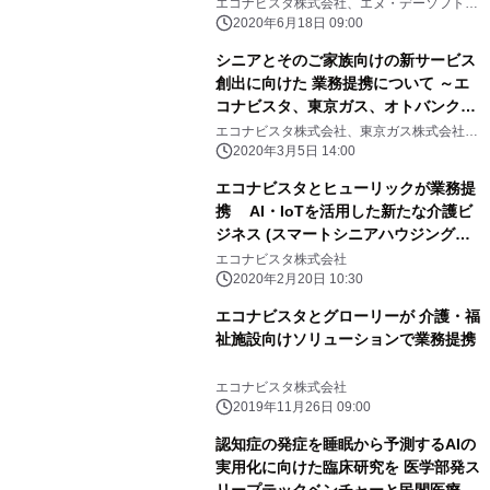
ム連携開始！バイタルデータなど自動
エコナビスタ株式会社、エヌ・デーソフトウ
ェア株式会社
記録へ 『ツクイ・ののあおやま』へ
2020年6月18日 09:00
初導入！
シニアとそのご家族向けの新サービス
創出に向けた 業務提携について ～エ
コナビスタ、東京ガス、オトバンク、
ユカイ工学が共創～
エコナビスタ株式会社、東京ガス株式会社、
株式会社オトバンク、ユカイ工学株式会社
2020年3月5日 14:00
エコナビスタとヒューリックが業務提
携 AI・IoTを活用した新たな介護ビ
ジネス (スマートシニアハウジング構
想)に着手
エコナビスタ株式会社
2020年2月20日 10:30
エコナビスタとグローリーが 介護・福
祉施設向けソリューションで業務提携
エコナビスタ株式会社
2019年11月26日 09:00
認知症の発症を睡眠から予測するAIの
実用化に向けた臨床研究を 医学部発ス