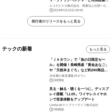
リープテックベンチャーと民間医療機
関が開始
エコナビスタ株式会社、医療法人社団一心
会 初富保健病院／初富保健病院介護医療院
2019年5月15日 09:00
発行者のリリースをもっと見る
テックの新着
もっと見る
「ＪＡタウン」で「魚の日限定セー
ル」を開催！長崎県産「黄金あなご」
や「天然本まぐろ」など約280商品を
販売！～毎月１０日の定例企画～
JA全農の産直通販JAタウン
1時間前
見る・触る・聴くを一つに。ディスプ
レイ搭載「LL05」ワイヤレスイヤホ
ンで音楽体験をアップデート
LivelyLifeライブリーライフ株式会社
7時間前