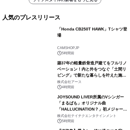
人気のプレスリリース
「Honda CB250T HAWK」Tシャツ登
場
1
CAMSHOP.JP
5時間前
築37年の軽量鉄骨造戸建てをフルリノ
ベーション！内と外をつなぐ「土間リ
ビング」で新たな暮らしを叶えた施工
2
事例を株式会社アースが公開
株式会社アース
4時間前
JOYSOUND LIVER所属のVシンガー
「まるぱも」オリジナル曲
「HALLUCINATION？」初メジャー配
3
信リリース決定！
株式会社テイチクエンタテインメント
5時間前