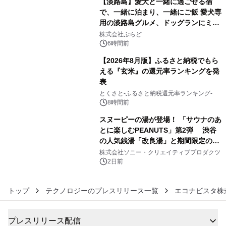
【淡路島】愛犬と一緒に過ごせる宿
で、一緒に泊まり、一緒にご飯 愛犬専
用の淡路島グルメ、ドッグランにミニ
4
プール グランピングとトレーラーハウ
株式会社ぷらど
スの2施設で
6時間前
【2026年8月版】ふるさと納税でもら
える『玄米』の還元率ランキングを発
表
5
とくさと-ふるさと納税還元率ランキング-
8時間前
スヌーピーの湯が登場！ 「サウナのあ
とに楽しむPEANUTS」第2弾 渋谷
の人気銭湯「改良湯」と期間限定のコ
6
ラボレーション サウナイキタイコラ
株式会社ソニー・クリエイティブプロダクツ
ボグッズも発売決定！
2日前
トップ
テクノロジーのプレスリリース一覧
エコナビスタ株
プレスリリース配信