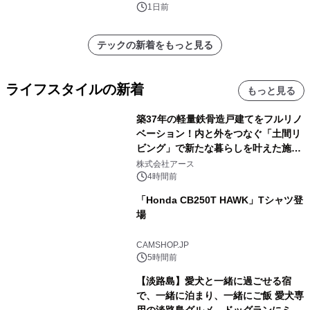
1日前
テックの新着をもっと見る
ライフスタイルの新着
もっと見る
築37年の軽量鉄骨造戸建てをフルリノ
ベーション！内と外をつなぐ「土間リ
ビング」で新たな暮らしを叶えた施工
事例を株式会社アースが公開
株式会社アース
4時間前
「Honda CB250T HAWK」Tシャツ登
場
CAMSHOP.JP
5時間前
【淡路島】愛犬と一緒に過ごせる宿
で、一緒に泊まり、一緒にご飯 愛犬専