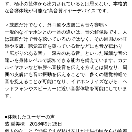
す。極小の筐体から出力されているとは思えない、本格的
な音響体験が可能な“高音質イヤーデバイス”です。
＜鼓膜だけでなく、外耳道や皮膚にも音を響鳴＞
一般的なイヤホンとの一番の違いは、音の解像度です。人
は鼓膜だけで音を聴いているのではなく、その周囲の外耳
道や皮膚、聴覚器官を覆っている骨などにも音が伝わり
「広がりのある音」「深みのある音」といった繊細な音の
違いを身体レベルで認知できる能力を備えています。カナ
ルイヤホンなど鼓膜へ直接音を伝える方式とは異なり、周
囲の皮膚にも音の振動を伝えることで、多くの聴覚神経で
音を捉えることが可能になり、イヤホンサイズながら、ヘ
ッドフォンやスピーカーに近い音響体験を可能にしていま
す。
■体験したユーザーの声
盛 重美様 2018年9月28日
個人的なことで恐縮ですが私は左耳が子供の頃からの癒着