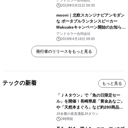
アンドカラー合同会社
わスポンジがどんな耳の形状にもフィ
2019年5月31日 09:30
ット
mooni｜北欧スカンジナビアンモダン
な ポータブルランタンスピーカー
Makuakeキャンペーン開始のお知らせ
【4/16(火) 14:00開始】
アンドカラー合同会社
2019年4月16日 09:00
発行者のリリースをもっと見る
テックの新着
もっと見る
「ＪＡタウン」で「魚の日限定セー
ル」を開催！長崎県産「黄金あなご」
や「天然本まぐろ」など約280商品を
販売！～毎月１０日の定例企画～
JA全農の産直通販JAタウン
2時間前