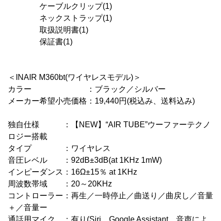
ケーブルクリップ(1)
ネックストラップ(1)
取扱説明書(1)
保証書(1)
＜INAIR M360bt(ワイヤレスモデル)＞
カラー ：ブラック／シルバー
メーカー希望小売価格：19,440円(税込み、送料込み)
独自仕様 ：【NEW】“AIR TUBE”ウーファーテクノ
ロジー搭載
タイプ ：ワイヤレス
音圧レベル ：92dB±3dB(at 1KHz 1mW)
インピーダンス：16Ω±15％ at 1KHz
周波数帯域 ：20～20KHz
コントローラー：再生／一時停止／曲送り／曲戻し／音量
＋／音量ー
通話用マイク ：有り(Siri、Google Assistant、音声によ