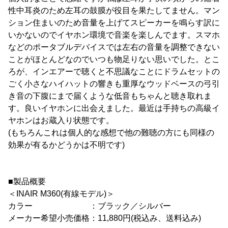
性中耳炎のため左耳の鼓膜が役目を果たしてません。マン
ション住まいのため音量を上げてスピーカーを鳴らす訳に
いかないのでイヤホン環境で音楽を楽しんでます。スマホ
などのポータブルデバイスでは左右の音量を調整できない
ことがほとんどなのでいつも物足りない思いでした。とこ
ろが、インエアーで聴くと不思議なことにドラムセットの
ごく小さなハイハットの響きも重厚なウッドベースの弓引
き音の下腹にまで届くような低音もちゃんと聴き取れま
す。良いイヤホンに出会えました。最近は手持ちの高級イ
ヤホンはお蔵入り状態です。
(もちろんこれは個人的な感想で他の難聴の方にも同様の
効果が有るかどうかは不明です)
■製品概要
＜INAIR M360(有線モデル)＞
カラー ：ブラック／シルバー
メーカー希望小売価格：11,880円(税込み、送料込み)