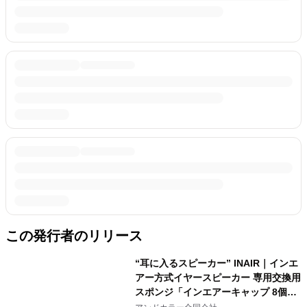
この発行者のリリース
“耳に入るスピーカー” INAIR｜インエ
アー方式イヤースピーカー 専用交換用
スポンジ「インエアーキャップ 8個
入」5/31(金)発売 厚みのあるふわふ