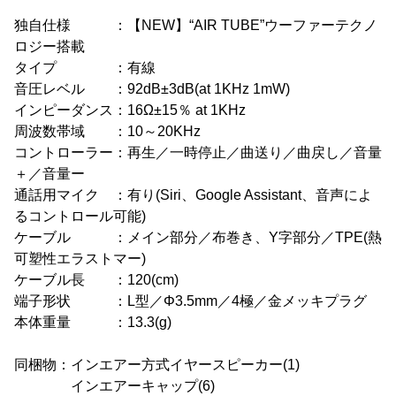
独自仕様 ：【NEW】“AIR TUBE”ウーファーテクノ
ロジー搭載
タイプ ：有線
音圧レベル ：92dB±3dB(at 1KHz 1mW)
インピーダンス：16Ω±15％ at 1KHz
周波数帯域 ：10～20KHz
コントローラー：再生／一時停止／曲送り／曲戻し／音量
＋／音量ー
通話用マイク ：有り(Siri、Google Assistant、音声によ
るコントロール可能)
ケーブル ：メイン部分／布巻き、Y字部分／TPE(熱
可塑性エラストマー)
ケーブル長 ：120(cm)
端子形状 ：L型／Φ3.5mm／4極／金メッキプラグ
本体重量 ：13.3(g)
同梱物：インエアー方式イヤースピーカー(1)
インエアーキャップ(6)