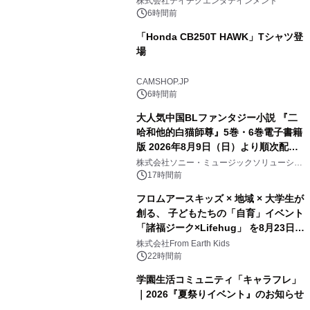
株式会社テイチクエンタテインメント
6時間前
「Honda CB250T HAWK」Tシャツ登
場
CAMSHOP.JP
6時間前
大人気中国BLファンタジー小説 『二
哈和他的白猫師尊』5巻・6巻電子書籍
版 2026年8月9日（日）より順次配信
開始
株式会社ソニー・ミュージックソリューショ
ンズ
17時間前
フロムアースキッズ × 地域 × 大学生が
創る、 子どもたちの「自育」イベント
「諸福ジーク×Lifehug」 を8月23日
(日)開催
株式会社From Earth Kids
22時間前
学園生活コミュニティ「キャラフレ」
｜2026『夏祭りイベント』のお知らせ