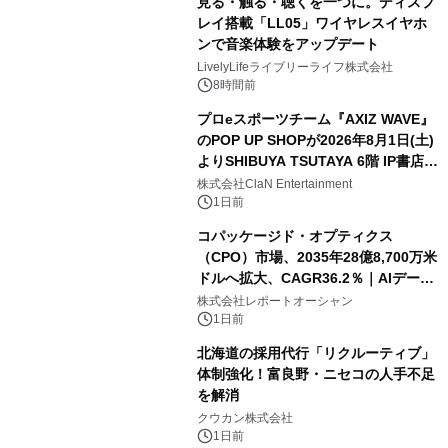
見る・触る・聴くを一つに。ディスプ
レイ搭載「LL05」ワイヤレスイヤホ
ンで音楽体験をアップデート
LivelyLifeライブリーライフ株式会社
8時間前
プロeスポーツチーム『AXIZ WAVE』
のPOP UP SHOPが2026年8月1日(土)
よりSHIBUYA TSUTAYA 6階 IP書店で
開催決定！！
株式会社ClaN Entertainment
1日前
コパッケージド・オプティクス
（CPO）市場、2035年28億8,700万米
ドルへ拡大、CAGR36.2％｜AIデータ
センター・高速光通信需要が成長を加
株式会社レポートオーシャン
速
1日前
北海道の採用代行「リクルーティブ」
体制強化！富良野・ニセコの人手不足
を解消
クウカン株式会社
1日前