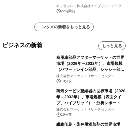
キャラフレ｜株式会社エイプリル・データ・
デザインズ
22時間前
エンタメの新着をもっと見る
ビジネスの新着
もっと見る
商用車部品アフターマーケットの世界
市場（2026年～2032年）、市場規模
（パワートレイン部品、シャシー部
品、ボディ・キャビン部品、電気・電
株式会社マーケットリサーチセンター
子部品、インテリア・快適性部品）・
10分前
分析レポートを発表
蒸気タービン凝縮器の世界市場（2026
年～2032年）、市場規模（表面タイ
プ、ハイブリッド）・分析レポートを
発表
株式会社マーケットリサーチセンター
10分前
繊維印刷・染色用添加剤の世界市場