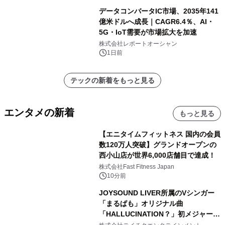
データコンバータIC市場、2035年141
億米ドルへ成長｜CAGR6.4％、AI・
5G・IoT需要が市場拡大を加速
株式会社レポートオーシャン
1日前
テックの新着をもっと見る
エンタメの新着
もっと見る
【エニタイムフィットネス 国内の会員
数120万人突破】グランドオープンの
西小山店が世界6,000店舗目で達成！
株式会社Fast Fitness Japan
10分前
JOYSOUND LIVER所属のVシンガー
「まるぱも」オリジナル曲
「HALLUCINATION？」初メジャー配
信リリース決定！