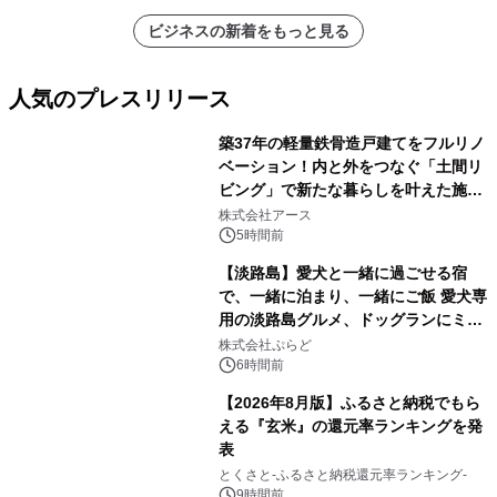
ビジネスの新着をもっと見る
人気のプレスリリース
築37年の軽量鉄骨造戸建てをフルリノ
ベーション！内と外をつなぐ「土間リ
ビング」で新たな暮らしを叶えた施工
1
事例を株式会社アースが公開
株式会社アース
5時間前
【淡路島】愛犬と一緒に過ごせる宿
で、一緒に泊まり、一緒にご飯 愛犬専
用の淡路島グルメ、ドッグランにミニ
2
プール グランピングとトレーラーハウ
株式会社ぷらど
スの2施設で
6時間前
【2026年8月版】ふるさと納税でもら
える『玄米』の還元率ランキングを発
表
3
とくさと-ふるさと納税還元率ランキング-
9時間前