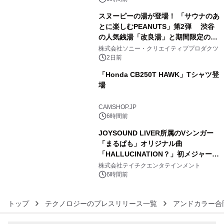
スヌーピーの湯が登場！ 「サウナのあ
とに楽しむPEANUTS」第2弾 渋谷
の人気銭湯「改良湯」と期間限定のコ
4
ラボレーション サウナイキタイコラ
株式会社ソニー・クリエイティブプロダクツ
ボグッズも発売決定！
2日前
「Honda CB250T HAWK」Tシャツ登
場
5
CAMSHOP.JP
6時間前
JOYSOUND LIVER所属のVシンガー
「まるぱも」オリジナル曲
「HALLUCINATION？」初メジャー配
6
信リリース決定！
株式会社テイチクエンタテインメント
6時間前
トップ
テクノロジーのプレスリリース一覧
アンドカラー合