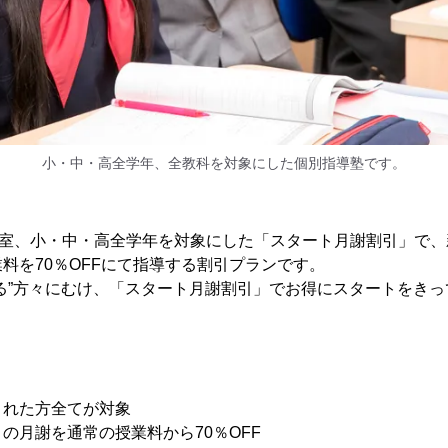
小・中・高全学年、全教科を対象にした個別指導塾です。
教室、小・中・高全学年を対象にした「スタート月謝割引」で
料を70％OFFにて指導する割引プランです。
る”方々にむけ、「スタート月謝割引」でお得にスタートをき
された方全てが対象
月謝を通常の授業料から70％OFF