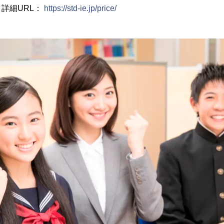
詳細URL：
https://std-ie.jp/price/