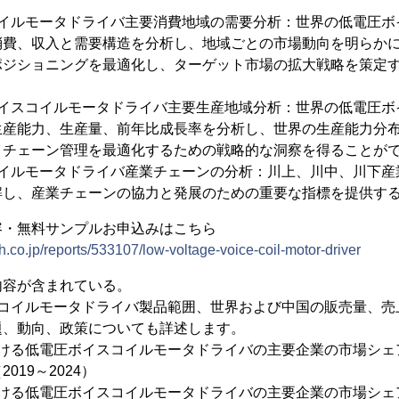
コイルモータドライバ主要消費地域の需要分析：世界の低電圧ボ
消費、収入と需要構造を分析し、地域ごとの市場動向を明らか
ポジショニングを最適化し、ターゲット市場の拡大戦略を策定
ボイスコイルモータドライバ主要生産地域分析：世界の低電圧ボ
生産能力、生産量、前年比成長率を分析し、世界の生産能力分
イチェーン管理を最適化するための戦略的な洞察を得ることが
コイルモータドライバ産業チェーンの分析：川上、川中、川下産
解し、産業チェーンの協力と発展のための重要な指標を提供す
容・無料サンプルお申込みはこちら
.co.jp/reports/533107/low-voltage-voice-coil-motor-driver
内容が含まれている。
スコイルモータドライバ製品範囲、世界および中国の販売量、売
題、動向、政策についても詳述します。
おける低電圧ボイスコイルモータドライバの主要企業の市場シェ
019～2024）
おける低電圧ボイスコイルモータドライバの主要企業の市場シェ