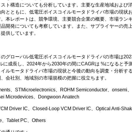
コスト構造についても分析しています。主要な生産地域および
動向とともに、低電圧ボイスコイルモータドライバ市場の現状
す。本レポートは、競争環境、主要競合企業の概要、市場ラン
製品開発についても考察しています。また、サプライヤーの売
も提供しています。
によるとのグローバル低電圧ボイスコイルモータドライバの市場は20
ドルに成長し、2024年から2030年の間にCAGRは %になると
コイルモータドライバ市場の現状と今後の動向を調査・分析す
別、会社別、地域別の市場規模の把握に役立ちます。
ents、STMicroelectronics、ROHM Semiconductor、onsemi、V
ei Microdevices、Dongwoon Anatech
Driver IC、Closed-Loop VCM Driver IC、Optical Anti-Shake 
、Tablet PC、Others