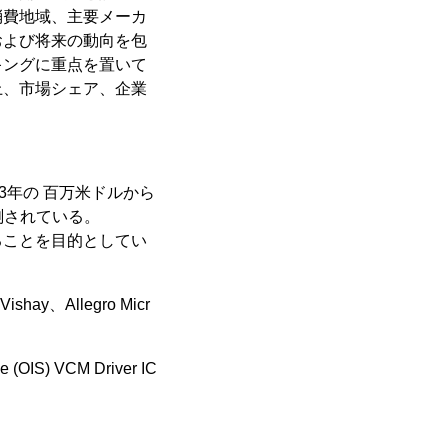
消費地域、主要メーカ
および将来の動向を包
キングに重点を置いて
上、市場シェア、企業
23年の 百万米ドルから
予測されている。
ることを目的としてい
ishay、Allegro Micr
(OIS) VCM Driver IC