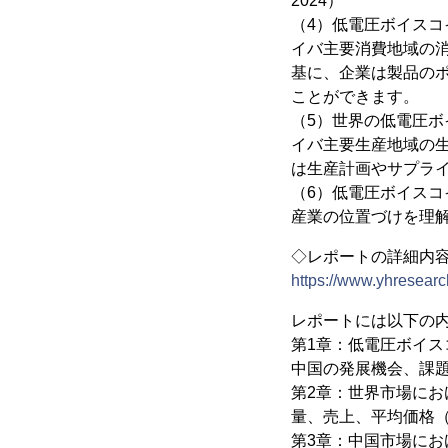
2024）
（4）低電圧ボイス
イバ主要消費地域の
基に、企業は製品の
ことができます。
（5）世界の低電圧
イバ主要生産地域の
は生産計画やサプラ
（6）低電圧ボイス
産業の位置づけを理
◇レポートの詳細内
https://www.yhresearch
レポートには以下の
第1章：低電圧ボイ
中国の発展機会、課
第2章：世界市場に
量、売上、平均価格（2
第3章：中国市場に