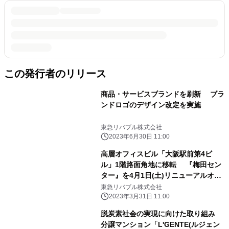
この発行者のリリース
商品・サービスブランドを刷新 ブラ
ンドロゴのデザイン改定を実施
東急リバブル株式会社
2023年6月30日 11:00
高層オフィスビル「大阪駅前第4ビ
ル」1階路面角地に移転 『梅田セン
ター』を4月1日(土)リニューアルオー
プン
東急リバブル株式会社
2023年3月31日 11:00
脱炭素社会の実現に向けた取り組み
分譲マンション「L'GENTE(ルジェン