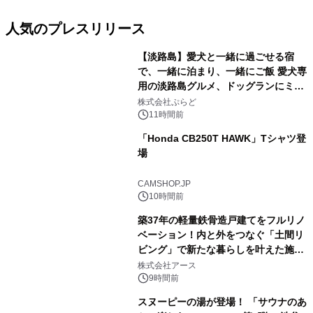
人気のプレスリリース
【淡路島】愛犬と一緒に過ごせる宿
で、一緒に泊まり、一緒にご飯 愛犬専
用の淡路島グルメ、ドッグランにミニ
1
プール グランピングとトレーラーハウ
株式会社ぷらど
スの2施設で
11時間前
「Honda CB250T HAWK」Tシャツ登
場
2
CAMSHOP.JP
10時間前
築37年の軽量鉄骨造戸建てをフルリノ
ベーション！内と外をつなぐ「土間リ
ビング」で新たな暮らしを叶えた施工
3
事例を株式会社アースが公開
株式会社アース
9時間前
スヌーピーの湯が登場！ 「サウナのあ