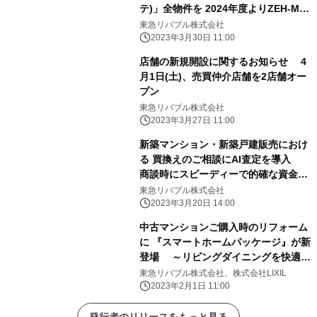
テ)」全物件を 2024年度よりZEH-M
Oriented標準仕様化へ
東急リバブル株式会社
2023年3月30日 11:00
店舗の新規開設に関するお知らせ 4
月1日(土)、売買仲介店舗を2店舗オー
プン
東急リバブル株式会社
2023年3月27日 11:00
新築マンション・新築戸建販売におけ
る 買換えのご相談にAI査定を導入
商談時にスピーディーで的確な資金計
画をご提案
東急リバブル株式会社
2023年3月20日 14:00
中古マンションご購入時のリフォーム
に 『スマートホームパッケージ』が新
登場 ～リビングダイニングを快適な
スマート空間へ～
東急リバブル株式会社、株式会社LIXIL
2023年2月1日 11:00