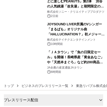
とに楽しむPEANUTS」第2弾 渋谷
の人気銭湯「改良湯」と期間限定のコ
4
ラボレーション サウナイキタイコラ
株式会社ソニー・クリエイティブプロダクツ
ボグッズも発売決定！
2日前
JOYSOUND LIVER所属のVシンガー
「まるぱも」オリジナル曲
「HALLUCINATION？」初メジャー配
5
信リリース決定！
株式会社テイチクエンタテインメント
10時間前
「ＪＡタウン」で「魚の日限定セー
ル」を開催！長崎県産「黄金あなご」
や「天然本まぐろ」など約280商品を
6
販売！～毎月１０日の定例企画～
JA全農の産直通販JAタウン
6時間前
トップ
ビジネスのプレスリリース一覧
東急リバブル株式会
プレスリリース配信