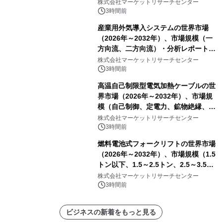
他）・分析レポートを発表
株式会社マーケットリサーチセンター
3時間前
産業用外気導入システムの世界市場
（2026年～2032年）、市場規模（一
方向流、二方向流）・分析レポートを
発表
株式会社マーケットリサーチセンター
3時間前
高温自己制限型電気加熱ケーブルの世
界市場（2026年～2032年）、市場規
模（自己制御、定電力、鉱物絶縁、表
皮効果）・分析レポートを発表
株式会社マーケットリサーチセンター
3時間前
燃料電池式フォークリフトの世界市場
（2026年～2032年）、市場規模（1.5
トン以下、1.5～2.5トン、2.5～3.5ト
ン、3.5～5.0トン、その他）・分析レ
株式会社マーケットリサーチセンター
ポートを発表
3時間前
ビジネスの新着をもっと見る