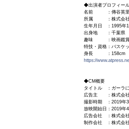
◆出演者プロフィー
名前 ：傳谷英里香
所属 ：株式会社
生年月日 ：1995年1
出身地 ：千葉県
趣味 ：映画鑑賞
特技・資格：バスケ
身長 ：158cm
https://www.atpress.
◆CM概要
タイトル ：ガーラに帰
広告主 ：株式会社
撮影時期 ：2019年
放映開始日：2019年
広告会社 ：株式会
制作会社 ：株式会