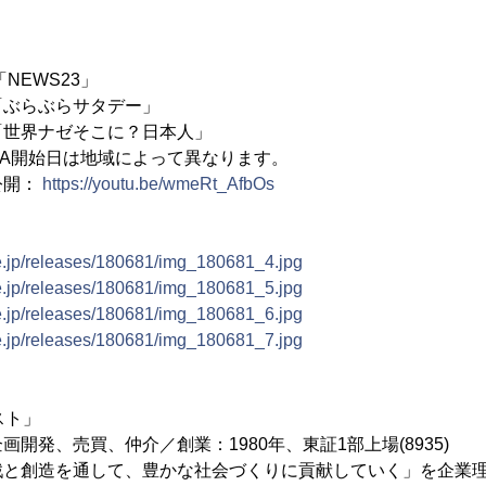
EWS23」
「ぶらぶらサタデー」
「世界ナゼそこに？日本人」
A開始日は地域によって異なります。
公開：
https://youtu.be/wmeRt_AfbOs
ne.jp/releases/180681/img_180681_4.jpg
ne.jp/releases/180681/img_180681_5.jpg
ne.jp/releases/180681/img_180681_6.jpg
ne.jp/releases/180681/img_180681_7.jpg
スト」
開発、売買、仲介／創業：1980年、東証1部上場(8935)
戦と創造を通して、豊かな社会づくりに貢献していく」を企業