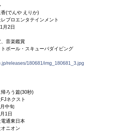
ル
(でんや えりか)
レプロエンタテインメント
1月2日
、音楽鑑賞
ットボール・スキューバダイビング
ne.jp/releases/180681/img_180681_3.jpg
ろう篇(30秒)
FJネクスト
3月中旬
4月1日
社電通東日本
社オニオン