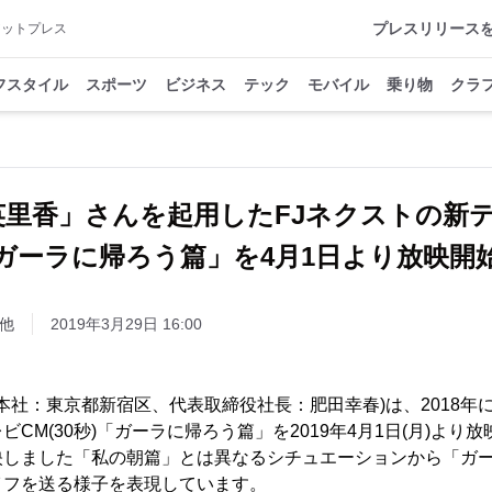
プレスリリース
アットプレス
フスタイル
スポーツ
ビジネス
テック
モバイル
乗り物
クラ
英里香」さんを起用したFJネクストの新テ
ガーラに帰ろう篇」を4月1日より放映開
他
2019年3月29日 16:00
(本社：東京都新宿区、代表取締役社長：肥田幸春)は、2018年
CM(30秒)「ガーラに帰ろう篇」を2019年4月1日(月)より
映しました「私の朝篇」とは異なるシチュエーションから「ガ
イフを送る様子を表現しています。