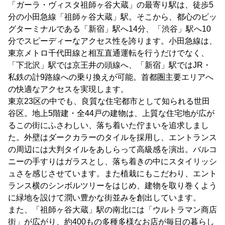
「ガーラ・ヴィスタ祖師ヶ谷大蔵」の最寄り駅は、徒歩5
分の小田急線「祖師ヶ谷大蔵」駅。そこから、都心のビッ
グターミナルである「新宿」駅へ14分、「渋谷」駅へ10
分でスピーディーなアクセス性を誇ります。小田急線は、
東京メトロ千代田線と相互直通運転を行うだけでなく、
「下北沢」駅では京王井の頭線へ、「新宿」駅ではJR・
私鉄の計9路線への乗り換えが可能。首都圏主要エリアへ
の快適なアクセスを実現します。
東京23区の中でも、良質な住宅都市として知られる世田
谷区。地上5階建・全44戸の建物は、上質な住宅地が広が
るこの街にふさわしい、落ち着いた佇まいを追求しまし
た。外壁はダークカラーのタイルを採用し、エントランス
の周辺には大判タイルをあしらって高級感を演出。バルコ
ニーの手すりはガラスとし、落ち着きの中にスタイリッシ
ュさを感じさせています。また植栽にもこだわり、エント
ランス横のシンボルツリーをはじめ、建物を取り巻くよう
に緑地を設けて潤い豊かな街並みを創出しています。
また、「祖師ヶ谷大蔵」駅の南北には「ウルトラマン商店
街」が広がり、約400もの多種多様なお店が毎日の暮らし