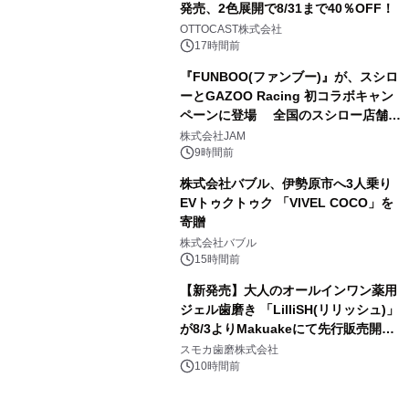
発売、2色展開で8/31まで40％OFF！
3
OTTOCAST株式会社
17時間前
『FUNBOO(ファンブー)』が、スシロ
ーとGAZOO Racing 初コラボキャン
ペーンに登場 全国のスシロー店舗で
4
GR 4車種の FUNBOO(ミニカー)付き
株式会社JAM
メニューが展開されます
9時間前
株式会社バブル、伊勢原市へ3人乗り
EVトゥクトゥク 「VIVEL COCO」を
寄贈
5
株式会社バブル
15時間前
【新発売】大人のオールインワン薬用
ジェル歯磨き 「LilliSH(リリッシュ)」
が8/3よりMakuakeにて先行販売開
6
始！
スモカ歯磨株式会社
10時間前