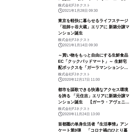
草】1月28日(木)販売開始
株式会社FJネクスト
2021年1月28日 09:30
東京を軽快に暮らせるライフステージ
「祖師ヶ谷大蔵」エリアに 新築分譲マ
ンション誕生
株式会社FJネクスト
2021年1月14日 09:30
～買い物をもっと自由にする生鮮食品
EC「クックパッドマート」～ 生鮮宅
配ボックスを「ガーラマンションシリ
ーズ」に導入開始
株式会社FJネクスト
2020年12月17日 11:00
都市を謳歌できる快適なアクセス環境
を誇る 「元住吉」エリアに新築分譲マ
ンション誕生 【ガーラ・アヴェニュ
ー元住吉】11月24日(火)販売開始
株式会社FJネクスト
2020年11月24日 13:00
首都圏の単身生活者『生活事情』アン
ケート第9弾 「コロナ禍のひとり暮