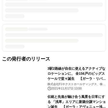
この発行者のリリース
3駅2路線が自在に使えるアクティブな
ロケーションに、 全156戸のビッグス
ケールで堂々誕生 【ガーラ・リバー
スクエア横濱南】11月17日(水)販売開
株式会社FJネクストホールディングス、株式
会社FJネクスト
始
2021年11月17日 13:00
伝統と先進が融け合う風景を日常にす
る 「浅草」エリアに新築分譲マンショ
ン誕生 【ガーラ・アヴェニュー浅