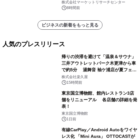
（0.995、0.999、その他）・分析レポ
株式会社マーケットリサーチセンター
ートを発表
8時間前
ビジネスの新着をもっと見る
人気のプレスリリース
帰りの渋滞を避けて「温泉＆サウナ」
三井アウトレットパーク木更津から車
で約5分 湯舞音 袖ケ浦店が夏フェア
1
メニューを提供
株式会社楽久屋
15時間前
東京国立博物館、館内レストラン3店
舗をリニューアル 各店舗の詳細を発
表！
2
東京国立博物館
1日前
有線CarPlay／Android Autoをワイヤ
レス化 「Mini Aura」 OTTOCASTが