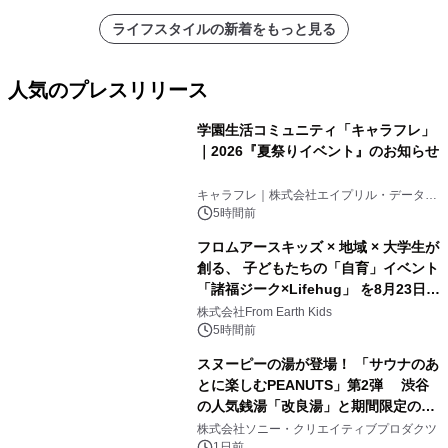
ライフスタイルの新着をもっと見る
人気のプレスリリース
学園生活コミュニティ「キャラフレ」
｜2026『夏祭りイベント』のお知らせ
1
キャラフレ｜株式会社エイプリル・データ・
デザインズ
5時間前
フロムアースキッズ × 地域 × 大学生が
創る、 子どもたちの「自育」イベント
「諸福ジーク×Lifehug」 を8月23日
2
(日)開催
株式会社From Earth Kids
5時間前
スヌーピーの湯が登場！ 「サウナのあ
とに楽しむPEANUTS」第2弾 渋谷
の人気銭湯「改良湯」と期間限定のコ
3
ラボレーション サウナイキタイコラ
株式会社ソニー・クリエイティブプロダクツ
ボグッズも発売決定！
1日前