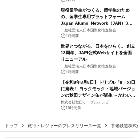
現役留学生がつくる、留学生のため
の、留学生専用プラットフォーム
Japan Alumni Network（JAN）β版
4
をリリース
一般社団法人日本国際化推進協会
4時間前
世界とつながる、日本をひらく。 創立
13周年、JAPI公式Webサイトを全面
リニューアル
5
一般社団法人日本国際化推進協会
4時間前
【令和8年8月8日】トリプル「8」の日
に発表！ ヨックモック・地域バージョ
ンの秋田デザイン缶が誕生 ～かわいい
6
秋田犬の子犬と秋田の四季と名所を巡
株式会社秋田ケーブルテレビ
るパッケージ～ 9月1日(火)秋田県内で
16時間前
販売開始
トップ
旅行・レジャーのプレスリリース一覧
養老鉄道株式