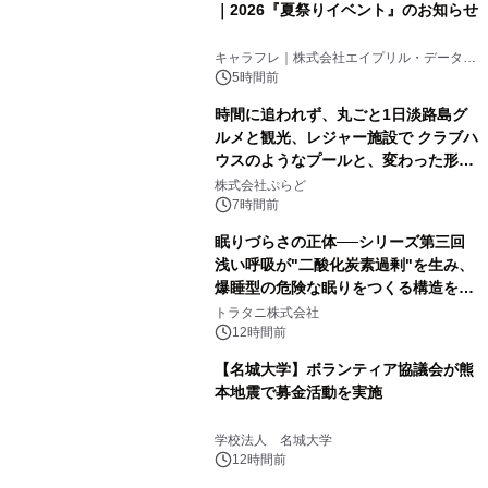
｜2026『夏祭りイベント』のお知らせ
キャラフレ｜株式会社エイプリル・データ・
デザインズ
5時間前
時間に追われず、丸ごと1日淡路島グ
ルメと観光、レジャー施設で クラブハ
ウスのようなプールと、変わった形の
サウナも 「THE BOXY AWAJI」のお
株式会社ぷらど
得な素泊まり連泊プランで
7時間前
眠りづらさの正体──シリーズ第三回
浅い呼吸が"二酸化炭素過剰"を生み、
爆睡型の危険な眠りをつくる構造を解
説
トラタニ株式会社
12時間前
【名城大学】ボランティア協議会が熊
本地震で募金活動を実施
学校法人 名城大学
12時間前