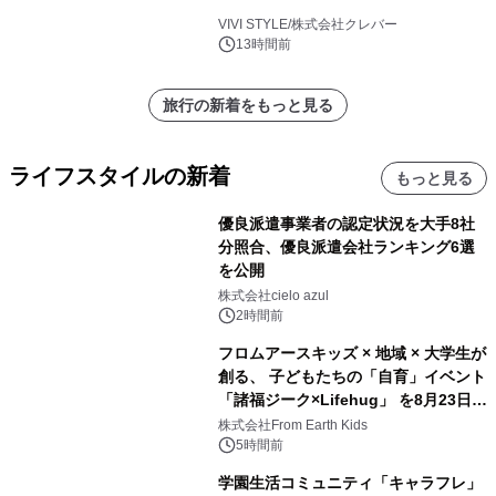
VIVI STYLE/株式会社クレバー
13時間前
旅行の新着をもっと見る
ライフスタイルの新着
もっと見る
優良派遣事業者の認定状況を大手8社
分照合、優良派遣会社ランキング6選
を公開
株式会社cielo azul
2時間前
フロムアースキッズ × 地域 × 大学生が
創る、 子どもたちの「自育」イベント
「諸福ジーク×Lifehug」 を8月23日
(日)開催
株式会社From Earth Kids
5時間前
学園生活コミュニティ「キャラフレ」