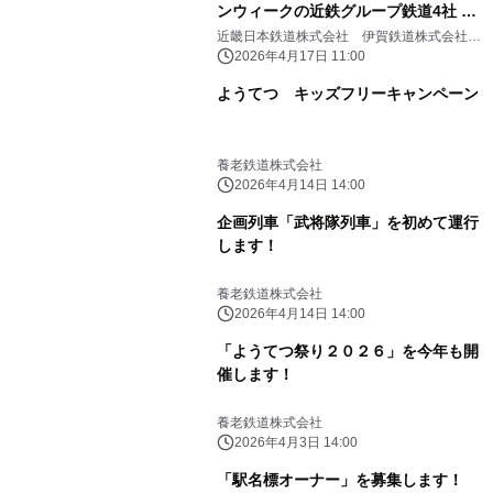
ンウィークの近鉄グループ鉄道4社 イ
ベント情報（東海エリア）
近畿日本鉄道株式会社 伊賀鉄道株式会社
養老鉄道株式会社 四日市あすなろう鉄道株
2026年4月17日 11:00
式会社
ようてつ キッズフリーキャンペーン
養老鉄道株式会社
2026年4月14日 14:00
企画列車「武将隊列車」を初めて運行
します！
養老鉄道株式会社
2026年4月14日 14:00
「ようてつ祭り２０２６」を今年も開
催します！
養老鉄道株式会社
2026年4月3日 14:00
「駅名標オーナー」を募集します！