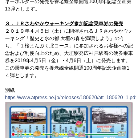
キーホルダーの発売を養老線全線開通100周年記念企画第
13弾とします。
３．ＪＲさわやかウォーキング参加記念乗車券の発売
２０１９年４月６日（土）に開催されるＪＲさわやかウォ
ーキング「歴史と水の都 大垣の春を満喫しよう」のう
ち、「１桜まんぷく北コース」に参加されるお客様への記
念および利便向上のため、大垣駅発広神戸駅着の硬券乗車
券を2019年4月5日（金）・4月6日（土）に発売します。
この乗車券の発売を養老線全線開通100周年記念企画第1
４弾とします。
別紙
https://www.atpress.ne.jp/releases/180620/att_180620_1.pdf