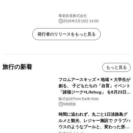
養老鉄道株式会社
2026年3月19日 14:00
発行者のリリースをもっと見る
旅行の新着
もっと見る
フロムアースキッズ × 地域 × 大学生が
創る、 子どもたちの「自育」イベント
「諸福ジーク×Lifehug」 を8月23日
(日)開催
株式会社From Earth Kids
5時間前
時間に追われず、丸ごと1日淡路島グ
ルメと観光、レジャー施設で クラブハ
ウスのようなプールと、変わった形の
サウナも 「THE BOXY AWAJI」のお