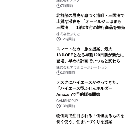
株式会社ぷらど
得な素泊まり連泊プランで
7時間前
北前船の歴史が息づく港町・三国湊で
上質な滞在を 「オーベルジュほまち
三國湊」 1泊2食付の旅行商品を発売
株式会社ぷらど
12時間前
スマートなカニ旅を提案。最大
13％OFFとなる早割120日前が新たに
登場。早めの計画でいつもと変わらぬ
大人の冬旅を。ー夕日ヶ浦温泉「佳松
株式会社アウルコーポレーション
苑 別邸ふうか」ー
13時間前
デスクにハイエースがやってきた。
「ハイエース型ふせんホルダー」
Amazonで予約販売開始
CAMSHOP.JP
13時間前
物価高で注目される「価値あるものを
長く使う」住まいづくりを提案