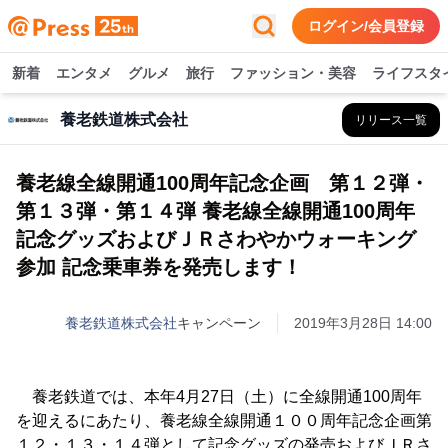
ログイン/会員登録
新着
エンタメ
グルメ
旅行
ファッション・美容
ライフスタ
養老鉄道株式会社
リリース一覧
養老線全線開通100周年記念企画 第１２弾・
第１３弾・第１４弾 養老線全線開通100周年
記念グッズおよびＪＲさわやかウォーキング
参加 記念乗車券を発売します！
養老鉄道株式会社
キャンペーン
2019年3月28日 14:00
養老鉄道では、本年4月27日（土）に全線開通100周年
を迎えるにあたり、養老線全線開通１００周年記念企画第
１２・１３・１４弾として記念グッズの発売およびＪＲさ