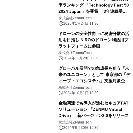
率ランキング 「Technology Fast 50
2024 Japan」を受賞 3年連続受賞
の快挙達成！
株式会社ZenmuTech
2025年1月24日 11:30
ドローンの安全性向上に秘密分散の活
用を目指し NIROのドローン利活用プ
ラットフォームに参画
株式会社ZenmuTech
2024年11月29日 08:00
グローバル展開での急成長を狙う「未
来のユニコーン」として 東京都の「デ
ィープ・エコシステム」支援対象企業
に採択
株式会社ZenmuTech
2024年10月1日 13:30
金融関連でも導入が進むセキュアFAT
ソリューション 「ZENMU Virtual
Drive」 新バージョン2.0をリリース
株式会社ZenmuTech
2024年9月30日 15:30