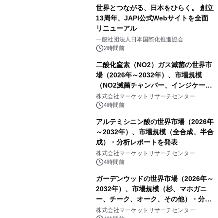
世界とつながる、日本をひらく。 創立
13周年、JAPI公式Webサイトを全面
リニューアル
一般社団法人日本国際化推進協会
2時間前
二酸化窒素（NO2）ガス滅菌の世界市
場（2026年～2032年）、市場規模
（NO2滅菌チャンバー、インジケータ
ーおよびモニタリングシステム、その
株式会社マーケットリサーチセンター
他）・分析レポートを発表
4時間前
アルテミシニン酸の世界市場（2026年
～2032年）、市場規模（全合成、半合
成）・分析レポートを発表
株式会社マーケットリサーチセンター
4時間前
ガーデンウッドの世界市場（2026年～
2032年）、市場規模（杉、マホガニ
ー、チーク、オーク、その他）・分析
レポートを発表
株式会社マーケットリサーチセンター