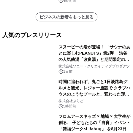
4時間前
ビジネスの新着をもっと見る
人気のプレスリリース
スヌーピーの湯が登場！ 「サウナのあ
とに楽しむPEANUTS」第2弾 渋谷
の人気銭湯「改良湯」と期間限定のコ
1
ラボレーション サウナイキタイコラ
株式会社ソニー・クリエイティブプロダクツ
ボグッズも発売決定！
1日前
時間に追われず、丸ごと1日淡路島グ
ルメと観光、レジャー施設で クラブハ
ウスのようなプールと、変わった形の
2
サウナも 「THE BOXY AWAJI」のお
株式会社ぷらど
得な素泊まり連泊プランで
5時間前
フロムアースキッズ × 地域 × 大学生が
創る、 子どもたちの「自育」イベント
「諸福ジーク×Lifehug」 を8月23日
3