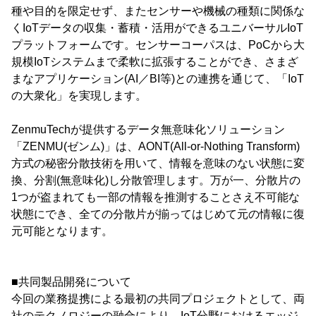
種や目的を限定せず、またセンサーや機械の種類に関係な
くIoTデータの収集・蓄積・活用ができるユニバーサルIoT
プラットフォームです。センサーコーパスは、PoCから大
規模IoTシステムまで柔軟に拡張することができ、さまざ
まなアプリケーション(AI／BI等)との連携を通じて、「IoT
の大衆化」を実現します。
ZenmuTechが提供するデータ無意味化ソリューション
「ZENMU(ゼンム)」は、AONT(All-or-Nothing Transform)
方式の秘密分散技術を用いて、情報を意味のない状態に変
換、分割(無意味化)し分散管理します。万が一、分散片の
1つが盗まれても一部の情報を推測することさえ不可能な
状態にでき、全ての分散片が揃ってはじめて元の情報に復
元可能となります。
■共同製品開発について
今回の業務提携による最初の共同プロジェクトとして、両
社のテクノロジーの融合により、IoT分野におけるエッジ