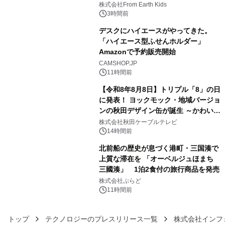
(日)開催
株式会社From Earth Kids
3時間前
デスクにハイエースがやってきた。
「ハイエース型ふせんホルダー」
Amazonで予約販売開始
4
CAMSHOP.JP
11時間前
【令和8年8月8日】トリプル「8」の日
に発表！ ヨックモック・地域バージョ
ンの秋田デザイン缶が誕生 ～かわいい
5
秋田犬の子犬と秋田の四季と名所を巡
株式会社秋田ケーブルテレビ
るパッケージ～ 9月1日(火)秋田県内で
14時間前
販売開始
北前船の歴史が息づく港町・三国湊で
上質な滞在を 「オーベルジュほまち
三國湊」 1泊2食付の旅行商品を発売
6
株式会社ぷらど
11時間前
トップ
テクノロジーのプレスリリース一覧
株式会社インフォ