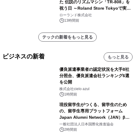
た 伝説のリズムマシン「TR-808」を
祝う日 ～Roland Store Tokyoで実機
を展示しての 記念キャンペーンを開
ローランド株式会社
催 英国ラジオ「NTS」の 特別プログ
13時間前
ラムや、「TR-808」を愛する伝説的
アーティストを フィーチャーしたアニ
テックの新着をもっと見る
メーションを公開～
ビジネスの新着
もっと見る
優良派遣事業者の認定状況を大手8社
分照合、優良派遣会社ランキング6選
を公開
株式会社cielo azul
1時間前
現役留学生がつくる、留学生のため
の、留学生専用プラットフォーム
Japan Alumni Network（JAN）β版
をリリース
一般社団法人日本国際化推進協会
2時間前