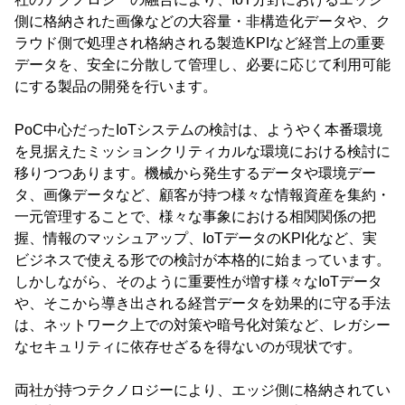
側に格納された画像などの大容量・非構造化データや、ク
ラウド側で処理され格納される製造KPIなど経営上の重要
データを、安全に分散して管理し、必要に応じて利用可能
にする製品の開発を行います。
PoC中心だったIoTシステムの検討は、ようやく本番環境
を見据えたミッションクリティカルな環境における検討に
移りつつあります。機械から発生するデータや環境デー
タ、画像データなど、顧客が持つ様々な情報資産を集約・
一元管理することで、様々な事象における相関関係の把
握、情報のマッシュアップ、IoTデータのKPI化など、実
ビジネスで使える形での検討が本格的に始まっています。
しかしながら、そのように重要性が増す様々なIoTデータ
や、そこから導き出される経営データを効果的に守る手法
は、ネットワーク上での対策や暗号化対策など、レガシー
なセキュリティに依存せざるを得ないのが現状です。
両社が持つテクノロジーにより、エッジ側に格納されてい