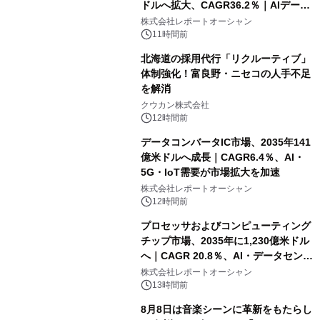
ドルへ拡大、CAGR36.2％｜AIデータ
センター・高速光通信需要が成長を加
株式会社レポートオーシャン
速
11時間前
北海道の採用代行「リクルーティブ」
体制強化！富良野・ニセコの人手不足
を解消
クウカン株式会社
12時間前
データコンバータIC市場、2035年141
億米ドルへ成長｜CAGR6.4％、AI・
5G・IoT需要が市場拡大を加速
株式会社レポートオーシャン
12時間前
プロセッサおよびコンピューティング
チップ市場、2035年に1,230億米ドル
へ｜CAGR 20.8％、AI・データセンタ
ー需要が成長を牽引
株式会社レポートオーシャン
13時間前
8月8日は音楽シーンに革新をもたらし