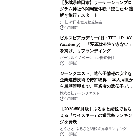
【茨城県鉾田市】ラーケーションプロ
グラム神社仏閣周遊体験「ほこたde謎
解き旅行」スタート
(一社)鉾田市観光物産協会
1時間前
ビルスピアカデミー(旧：TECH PLAY
Academy) 「変革は外注できない」
を掲げ、リブランディング
パーソルイノベーション株式会社
1時間前
ジーンクエスト、遺伝子情報の安全な
企業連携技術で特許取得 本人同意か
ら履歴管理まで、事業者の遺伝子デー
タ活用を支援
株式会社ジーンクエスト
1時間前
【2026年8月版】ふるさと納税でもら
える『ウイスキー』の還元率ランキン
グを発表
とくさと-ふるさと納税還元率ランキング-
1時間前