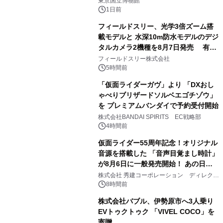
東京国立博物館
1日前
フィールドスリー、光学3倍ズーム搭
載モデルと 水深10m防水モデルのデジ
タルカメラ2機種を8月7日発売 有効
2
約1300万画素、用途別に選べるコンデ
フィールドスリー株式会社
ジ新登場
5時間前
「仮面ライダーガヴ」より 「DXおし
ゃべりブリザードソルベエゴチゾウ」
を プレミアムバンダイで予約受付開始
3
株式会社BANDAI SPIRITS EC戦略部
4時間前
仮面ライダー55周年記念！オリジナル
音源を搭載した 「音声目覚まし時計」
が8月6日に一般発売開始！ あの日の
4
大興奮が今甦る
株式会社 秀建コーポレーション ディレクト
アートギャラリー
8時間前
株式会社バブル、伊勢原市へ3人乗り
EVトゥクトゥク 「VIVEL COCO」を
寄贈