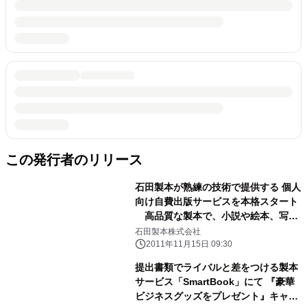
この発行者のリリース
石田製本が熟練の技術で提供する 個人
向け自費出版サービスを本格スタート
高品質な製本で、小説や絵本、写真
集を低価格で実現
石田製本株式会社
2011年11月15日 09:30
提出書類でライバルと差をつける製本
サービス「SmartBook」にて 『豪華
ビジネスグッズをプレゼント』キャン