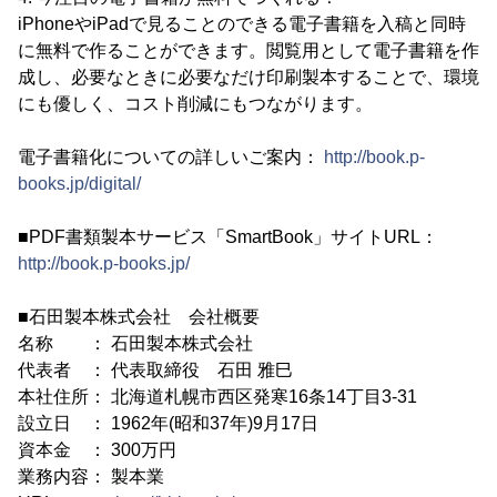
iPhoneやiPadで見ることのできる電子書籍を入稿と同時
に無料で作ることができます。閲覧用として電子書籍を作
成し、必要なときに必要なだけ印刷製本することで、環境
にも優しく、コスト削減にもつながります。
電子書籍化についての詳しいご案内：
http://book.p-
books.jp/digital/
■PDF書類製本サービス「SmartBook」サイトURL：
http://book.p-books.jp/
■石田製本株式会社 会社概要
名称 ： 石田製本株式会社
代表者 ： 代表取締役 石田 雅巳
本社住所： 北海道札幌市西区発寒16条14丁目3-31
設立日 ： 1962年(昭和37年)9月17日
資本金 ： 300万円
業務内容： 製本業