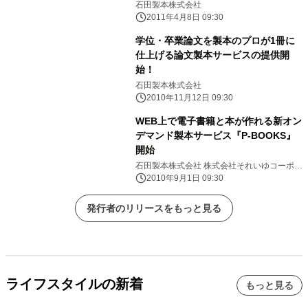
ペーンを開催中
石田製本株式会社
2011年4月8日 09:30
学位・卒業論文を製本のプロが1冊に
仕上げる論文製本サービスの提供開
始！
石田製本株式会社
2010年11月12日 09:30
WEB上で電子書籍と本が作れる新オン
デマンド製本サービス『P-BOOKS』
開始
石田製本株式会社 株式会社それいゆコーポレ
ーション
2010年9月1日 09:30
発行者のリリースをもっと見る
ライフスタイルの新着
もっと見る