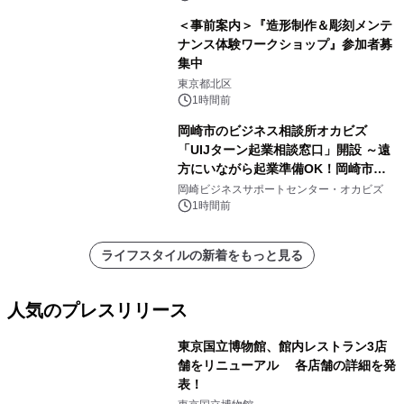
＜事前案内＞『造形制作＆彫刻メンテ
ナンス体験ワークショップ』参加者募
集中
東京都北区
1時間前
岡崎市のビジネス相談所オカビズ
「UIJターン起業相談窓口」開設 ～遠
方にいながら起業準備OK！岡崎市を
挑戦者があつまるまちに～
岡崎ビジネスサポートセンター・オカビズ
1時間前
ライフスタイルの新着をもっと見る
人気のプレスリリース
東京国立博物館、館内レストラン3店
舗をリニューアル 各店舗の詳細を発
表！
1