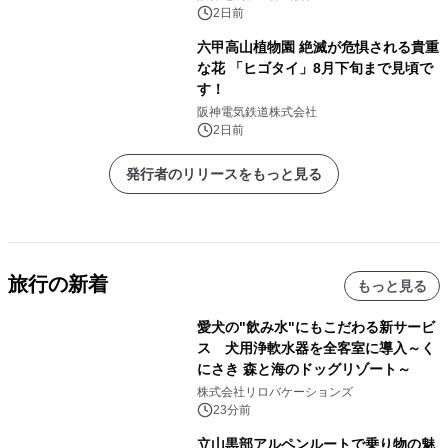
阪神甲子園球場に大集合！～
2日前
六甲高山植物園 絶滅が危惧される貴重
な花 「ヒゴタイ」8月下旬まで見頃で
す！
阪神電気鉄道株式会社
2日前
発行者のリリースをもっと見る
旅行の新着
もっと見る
愛犬の"飲み水"にもこだわる新サービ
ス 犬用浄軟水器を全客室に導入～く
にさき 森と海のドッグリゾート～
株式会社リロバケーションズ
23分前
立山黒部アルペンルートで乗り物の魅