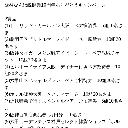
阪神なんば線開業10周年ありがとうキャンペーン
2賞品
(1)ザ・リッツ・カールトン大阪 ペア宿泊券 5組10名さ
ま
(2)劇団四季『リトルマーメイド』 ペア鑑賞券 10組20
名さま
(3)阪神タイガース公式戦アイビーシート ペア観戦チケ
ット 10組20名さま
(4)ビルボードライブ大阪 ディナー付きペア招待券 10
組20名さま
(5)六甲山スペシャルプラン ペアご招待券 10組20名さ
ま
(6)ホテル阪神大阪 ペアディナー券 10組20名さま
(7)近鉄特急で行くスペシャルツアーご招待券 5組10名さ
ま
(8)阪神百貨店商品券1万円分 10名さま
(9)六甲ガーデンテラス神戸セレクト雑貨ショップ「ホル