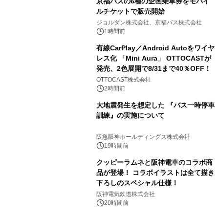
京福バスの6種の企画乗車券をモバイ
ルチケットで販売開始
ジョルダン株式会社、京福バス株式会社
1時間前
有線CarPlay／Android Autoをワイヤ
レス化 「Mini Aura」 OTTOCASTが
発売、2色展開で8/31まで40％OFF！
OTTOCAST株式会社
2時間前
大地震発生を想定した 『バス一時停車
訓練』の実施について
阪急阪神ホールディングス株式会社
19時間前
クッピーラムネと阪神電車のコラボ商
品が登場！ コラボイラストは全て描き
下ろしのスペシャル仕様！
阪神電気鉄道株式会社
20時間前