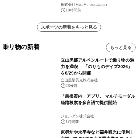
のウェブマガジン更新中！ ＜世界
株式会社Fast Fitness Japan
6,000店舗目は、東京・西小山に。エ
18時間前
ニタイムフィットネスの「これから」
を聞きました。＞
スポーツの新着をもっと見る
乗り物の新着
もっと見る
立山黒部アルペンルートで乗り物の魅
力を満喫 「のりものデイズ2026」
を8/29から開催
立山黒部貫光株式会社
23分前
「乗換案内」アプリ、 マルチモーダル
経路検索を多言語で提供開始
ジョルダン株式会社
1時間前
東尋坊や永平寺など福井観光に便利！