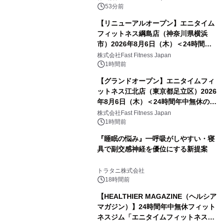
53分前
【リニューアルオープン】エニタイム
フィットネス綱島店（神奈川県横浜
市）2026年8月6日（木）＜24時間年
中無休のフィットネスジム＞
株式会社Fast Fitness Japan
1時間前
【グランドオープン】エニタイムフィ
ットネス江北店（東京都足立区）2026
年8月6日（木）＜24時間年中無休のフ
ィットネスジム＞
株式会社Fast Fitness Japan
1時間前
『睡眠の悩み』━呼吸がしやすい・寝
具で副交感神経を優位にする新提案
トラタニ株式会社
18時間前
【HEALTHIER MAGAZINE（ヘルシア
マガジン）】24時間年中無休フィット
ネスジム「エニタイムフィットネス」