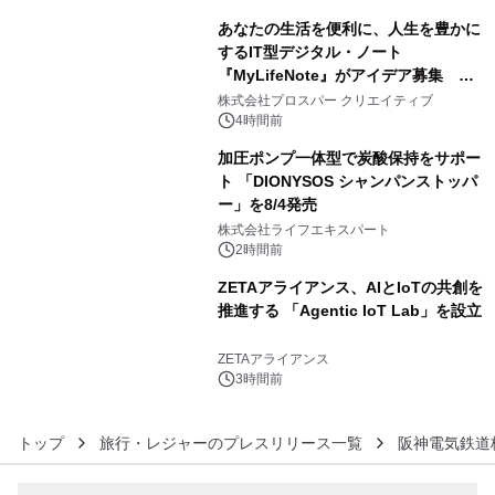
あなたの生活を便利に、人生を豊かに
するIT型デジタル・ノート
『MyLifeNote』がアイデア募集 優
4
秀賞100名に1年間無償試用
株式会社プロスパー クリエイティブ
4時間前
加圧ポンプ一体型で炭酸保持をサポー
ト 「DIONYSOS シャンパンストッパ
ー」を8/4発売
5
株式会社ライフエキスパート
2時間前
ZETAアライアンス、AIとIoTの共創を
推進する 「Agentic IoT Lab」を設立
6
ZETAアライアンス
3時間前
トップ
旅行・レジャーのプレスリリース一覧
阪神電気鉄道