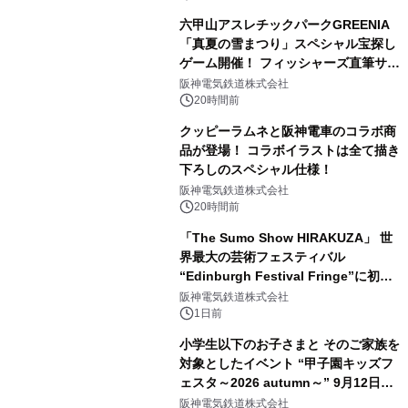
六甲山アスレチックパークGREENIA
「真夏の雪まつり」スペシャル宝探し
ゲーム開催！ フィッシャーズ直筆サイ
ン色紙など豪華景品が登場！
阪神電気鉄道株式会社
20時間前
クッピーラムネと阪神電車のコラボ商
品が登場！ コラボイラストは全て描き
下ろしのスペシャル仕様！
阪神電気鉄道株式会社
20時間前
「The Sumo Show HIRAKUZA」 世
界最大の芸術フェスティバル
“Edinburgh Festival Fringe”に初出
演！ ～豪州公演で“Pick of the
阪神電気鉄道株式会社
Week”を受賞した 相撲エンタテイン
1日前
メントが欧州へ挑戦～
小学生以下のお子さまと そのご家族を
対象としたイベント “甲子園キッズフ
ェスタ～2026 autumn～” 9月12日
（土）開催決定！ ～はたらくくるまが
阪神電気鉄道株式会社