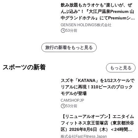
飲み放題もカラオケも”楽しいが、ぜ
んぶ込み”！『大江戸温泉Premium 山
中グランドホテル』にてPremiumシリ
ーズ初のオールインクルーシブ導入
GENSEN HOLDINGS株式会社
53分前
旅行の新着をもっと見る
スポーツの新着
もっと見る
スズキ「KATANA」を1/12スケールで
リアルに再現！310ピースのブロック
モデルが登場
CAMSHOP.JP
53分前
【リニューアルオープン】エニタイム
フィットネス京王笹塚店（東京都渋谷
区）2026年8月6日（木）＜24時間年
中無休のフィットネスジム＞
株式会社Fast Fitness Japan