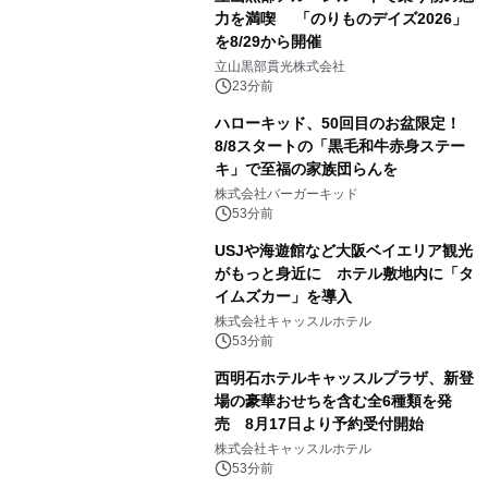
力を満喫 「のりものデイズ2026」
を8/29から開催
立山黒部貫光株式会社
23分前
ハローキッド、50回目のお盆限定！
8/8スタートの「黒毛和牛赤身ステー
キ」で至福の家族団らんを
株式会社バーガーキッド
53分前
USJや海遊館など大阪ベイエリア観光
がもっと身近に ホテル敷地内に「タ
イムズカー」を導入
株式会社キャッスルホテル
53分前
西明石ホテルキャッスルプラザ、新登
場の豪華おせちを含む全6種類を発
売 8月17日より予約受付開始
株式会社キャッスルホテル
53分前