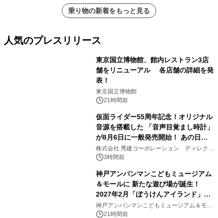
乗り物の新着をもっと見る
人気のプレスリリース
東京国立博物館、館内レストラン3店
舗をリニューアル 各店舗の詳細を発
表！
1
東京国立博物館
21時間前
仮面ライダー55周年記念！オリジナル
音源を搭載した 「音声目覚まし時計」
が8月6日に一般発売開始！ あの日の
2
大興奮が今甦る
株式会社 秀建コーポレーション ディレクト
アートギャラリー
3時間前
神戸アンパンマンこどもミュージアム
＆モールに 新たな遊び場が誕生！
2027年2月「ぼうけんアイランド」が
3
オープン
神戸アンパンマンこどもミュージアム＆モー
ル
21時間前