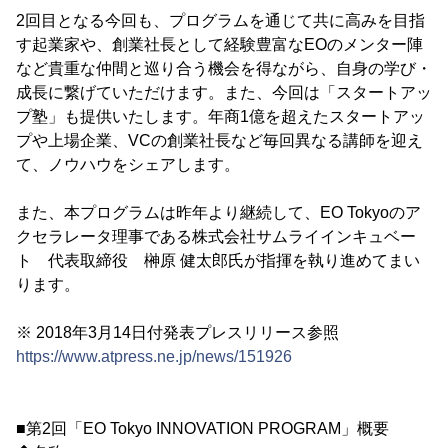
2回目となる今回も、プログラムを通じて共に高みを目指
す起業家や、創業社長として経験豊富なEOのメンター陣
など貴重な仲間と巡り合う機会を得ながら、自身の学び・
成長に繋げていただけます。また、今回は「スタートアッ
プ塾」も提供いたします。年商1億を超えたスタートアッ
プや上場企業、VCの創業社長など毎回異なる講師を迎え
て、ノウハウをシェアします。
また、本プログラムは昨年より継続して、EO Tokyoのア
クセラレータ理事である株式会社サムライインキュベー
ト 代表取締役 榊原 健太郎氏が指揮を執り進めてまい
ります。
※ 2018年3月14日付発表プレスリリース参照
https://www.atpress.ne.jp/news/151926
■第2回「EO Tokyo INNOVATION PROGRAM」概要