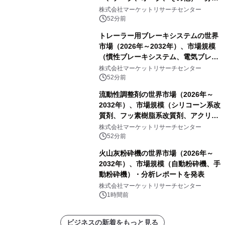
レポートを発表
株式会社マーケットリサーチセンター
52分前
トレーラー用ブレーキシステムの世界
市場（2026年～2032年）、市場規模
（慣性ブレーキシステム、電気ブレー
キシステム、その他）・分析レポート
株式会社マーケットリサーチセンター
を発表
52分前
流動性調整剤の世界市場（2026年～
2032年）、市場規模（シリコーン系改
質剤、フッ素樹脂系改質剤、アクリル
系改質剤、ポリウレタン系改質剤、ワ
株式会社マーケットリサーチセンター
ックス系改質剤）・分析レポートを発
52分前
表
火山灰粉砕機の世界市場（2026年～
2032年）、市場規模（自動粉砕機、手
動粉砕機）・分析レポートを発表
株式会社マーケットリサーチセンター
1時間前
ビジネスの新着をもっと見る