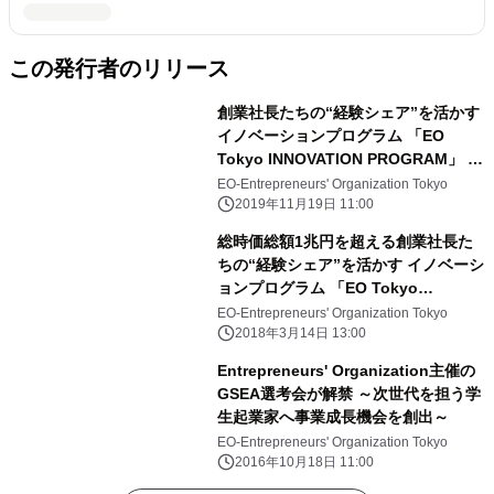
この発行者のリリース
創業社長たちの“経験シェア”を活かす
イノベーションプログラム 「EO
Tokyo INNOVATION PROGRAM」 第
2回Final DemoDay 株式会社UPTORY
EO-Entrepreneurs' Organization Tokyo
がEOIP大賞を受賞
2019年11月19日 11:00
総時価総額1兆円を超える創業社長た
ちの“経験シェア”を活かす イノベーシ
ョンプログラム 「EO Tokyo
INNOVATION PROGRAM」 2018年3
EO-Entrepreneurs' Organization Tokyo
月14日(水)より開始
2018年3月14日 13:00
Entrepreneurs' Organization主催の
GSEA選考会が解禁 ～次世代を担う学
生起業家へ事業成長機会を創出～
EO-Entrepreneurs' Organization Tokyo
2016年10月18日 11:00