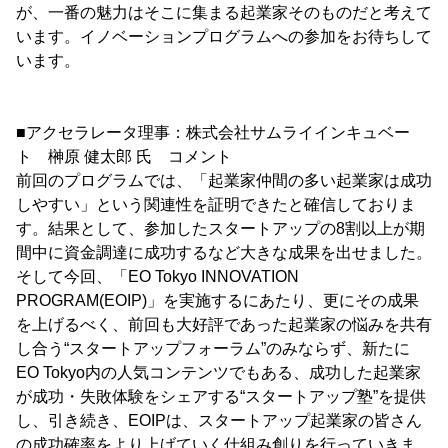
が、一番の魅力はそこに集まる起業家そのものだと考えて
います。イノベーションプログラムへの参加をお待ちして
います。
■アクセラレータ理事：株式会社サムライインキュベー
ト 榊原 健太郎 氏 コメント
前回のプログラムでは、「起業家仲間の多い起業家は成功
しやすい」という関連性を証明できたと確信しておりま
す。結果として、参加したスタートアップの8割以上が期
間中に資金調達に成功するなど大きな成果を出せました。
そして今回、「EO Tokyo INNOVATION
PROGRAM(EOIP)」を実施するにあたり、更にその成果
を上げるべく、前回も大好評であった起業家の悩みを共有
し合う“スタートアップフォーラム”のみならず、新たに
EO Tokyo内の人気コンテンツでもある、成功した起業家
が成功・失敗体験をシェアする“スタートアップ塾”を提供
し、引き続き、EOIPは、スタートアップ起業家の皆さん
の成功確率をより上げていく仕組み創りを行っていきま