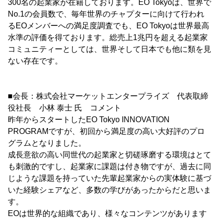
300名の起業家が在籍しております。EO Tokyoは、世界で
No.1の会員数で、毎年世界のチャプターに向けて行われ
るEOメンバーへの満足度調査でも、EO Tokyoは世界最高
水準の評価を得ております。総売上1兆円を超える起業家
コミュニティーとしては、世界そして日本でも他に類を見
ない存在です。
■会長：株式会社マーケットエンタープライズ 代表取締
役社長 小林 泰士 氏 コメント
昨年からスタートしたEO Tokyo INNOVATION
PROGRAMですが、初回から満足度の高い大好評のプロ
グラムとなりました。
成長意欲の高い同世代の起業家と切磋琢磨する環境はとて
も刺激的ですし、起業家に課題は付き物ですが、過去に同
じような課題を持っていた先輩起業家からの実体験に基づ
いた経験シェアなど、多数の学びがあったからだと思いま
す。
EOは世界的な組織であり、様々なコンテンツがあります