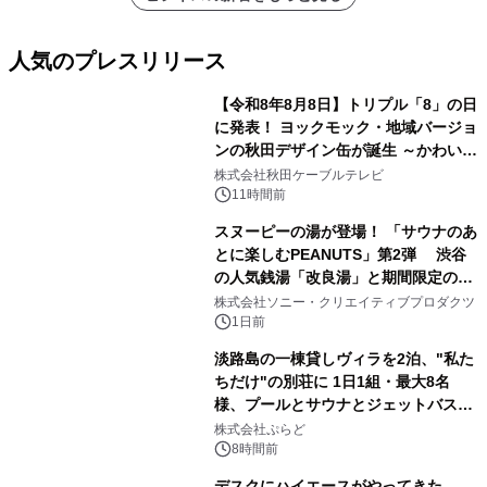
人気のプレスリリース
【令和8年8月8日】トリプル「8」の日
に発表！ ヨックモック・地域バージョ
ンの秋田デザイン缶が誕生 ～かわいい
1
秋田犬の子犬と秋田の四季と名所を巡
株式会社秋田ケーブルテレビ
るパッケージ～ 9月1日(火)秋田県内で
11時間前
販売開始
スヌーピーの湯が登場！ 「サウナのあ
とに楽しむPEANUTS」第2弾 渋谷
の人気銭湯「改良湯」と期間限定のコ
2
ラボレーション サウナイキタイコラ
株式会社ソニー・クリエイティブプロダクツ
ボグッズも発売決定！
1日前
淡路島の一棟貸しヴィラを2泊、"私た
ちだけ"の別荘に 1日1組・最大8名
様、プールとサウナとジェットバス付
3
きで Villa Mon Temps AWAJIの連泊
株式会社ぷらど
素泊りプラン
8時間前
デスクにハイエースがやってきた。