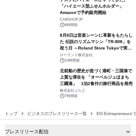
「ハイエース型ふせんホルダー」
Amazonで予約販売開始
4
CAMSHOP.JP
8時間前
8月8日は音楽シーンに革新をもたらし
た 伝説のリズムマシン「TR-808」を
祝う日 ～Roland Store Tokyoで実機
5
を展示しての 記念キャンペーンを開
ローランド株式会社
催 英国ラジオ「NTS」の 特別プログ
10時間前
ラムや、「TR-808」を愛する伝説的
北前船の歴史が息づく港町・三国湊で
アーティストを フィーチャーしたアニ
上質な滞在を 「オーベルジュほまち
メーションを公開～
三國湊」 1泊2食付の旅行商品を発売
6
株式会社ぷらど
7時間前
トップ
ビジネスのプレスリリース一覧
EO-Entrepreneurs' O
プレスリリース配信