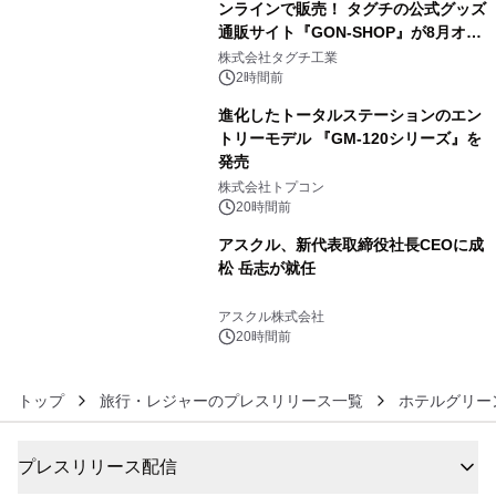
ンラインで販売！ タグチの公式グッズ
通販サイト『GON-SHOP』が8月オー
4
プン
株式会社タグチ工業
2時間前
進化したトータルステーションのエン
トリーモデル 『GM-120シリーズ』を
発売
5
株式会社トプコン
20時間前
アスクル、新代表取締役社長CEOに成
松 岳志が就任
6
アスクル株式会社
20時間前
トップ
旅行・レジャーのプレスリリース一覧
ホテルグリー
プレスリリース配信