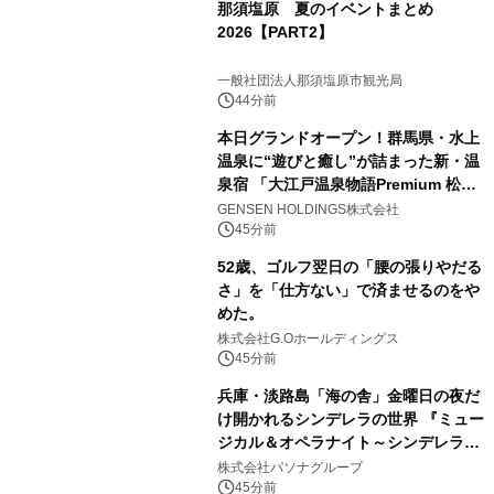
那須塩原 夏のイベントまとめ
2026【PART2】
一般社団法人那須塩原市観光局
44分前
本日グランドオープン！群馬県・水上
温泉に“遊びと癒し”が詰まった新・温
泉宿 「大江戸温泉物語Premium 松乃
井」が誕生
GENSEN HOLDINGS株式会社
45分前
52歳、ゴルフ翌日の「腰の張りやだる
さ」を「仕方ない」で済ませるのをや
めた。
株式会社G.Oホールディングス
45分前
兵庫・淡路島「海の舎」金曜日の夜だ
け開かれるシンデレラの世界 『ミュー
ジカル＆オペラナイト～シンデレラ
～』 9月4日より開催
株式会社パソナグループ
45分前