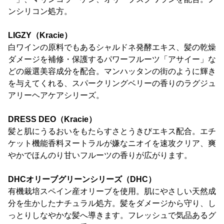
ンシリコン処方。
LIGZY（Kracie）
白ワインの原料でもあるシャルドネ発酵エキス、髪の乾燥
ダメージを補修・保護するパワーフルーツ「アサイー」な
どの厳選美容成分を配合。マンハッタンの街のように輝き
を与えてくれる、スパークリングベリーの香りのラグジュ
アリーヘアケアシリーズ。
DRESS DEO（Kracie）
髪と肌にうるおいをもたらすさとうきびエキス配合。エチ
ケット機能香料ヌートラルが嫌なニオイを速攻クリア、爽
やかでほんのり甘いフルーツの香りが広がります。
DHCオリーブグリーンシリーズ（DHC）
有機栽培スペイン産オリーブを使用。肌にやさしい天然成
分を生かしたナチュラル処方。髪をダメージから守り、し
っとりしなやかな髪へ導きます。フレッシュで気品あるグ