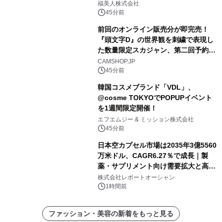
福美人株式会社
45分前
前回のオンライン販売分が即完売！
『頭文字D』の世界観を刺繍で表現し
た数量限定スカジャン、第二回予約販
売を開始！
CAMSHOP.JP
45分前
韓国コスメブランド「VDL」、
@cosme TOKYOでPOPUPイベント
を1週間限定開催！
エフエムジー & ミッション株式会社
45分前
日本空カプセル市場は2035年3億5560
万米ドル、CAGR6.27％で成長｜製
薬・サプリメント向け需要拡大と高機
能化が市場を牽引
株式会社レポートオーシャン
1時間前
ファッション・美容の新着をもっと見る