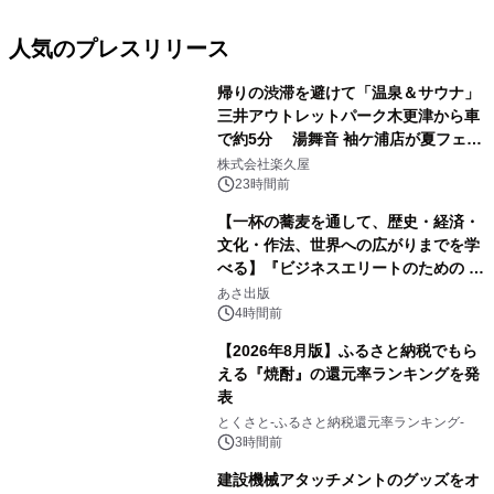
人気のプレスリリース
帰りの渋滞を避けて「温泉＆サウナ」
三井アウトレットパーク木更津から車
で約5分 湯舞音 袖ケ浦店が夏フェア
1
メニューを提供
株式会社楽久屋
23時間前
【一杯の蕎麦を通して、歴史・経済・
文化・作法、世界への広がりまでを学
べる】『ビジネスエリートのための 教
2
養としての蕎麦』2026年8月25日
あさ出版
（火）発売
4時間前
【2026年8月版】ふるさと納税でもら
える『焼酎』の還元率ランキングを発
表
3
とくさと-ふるさと納税還元率ランキング-
3時間前
建設機械アタッチメントのグッズをオ