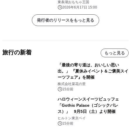
内幼児向けプール「ちゃいぷ」がリニ
東条湖おもちゃ王国
ューアル！ ～
2026年6月17日 15:00
発行者のリリースをもっと見る
旅行の新着
もっと見る
「最後の寄り道は、おいしい思い
出。」 『夏休みイベント＆ご褒美スイ
ーツフェア』を開催
株式会社菜花の里
15分前
ハロウィーンスイーツビュッフェ
「Gothic Palace（ゴシックパレ
ス）」 9月5日（土）より開催
ヒルトン東京ベイ
15分前