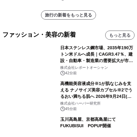
旅行の新着をもっと見る
ファッション・美容の新着
もっと見る
日本ステンレス鋼市場、2035年190万
トン米ドルへ成長｜CAGR3.47％、建
設・自動車・製造業の需要拡大が市場
を牽引
株式会社レポートオーシャン
42分前
高機能美容液成分※1が肌なじみを支
える ナノサイズ美容カプセル※2でう
るおい満ちる肌へ 2026年9月24日(木)
よりリニューアル新発売 『ディープモ
株式会社ハーバー研究所
イストセラム』
45分前
玉川高島屋、京都高島屋にて
FUKUBISUI POPUP開催