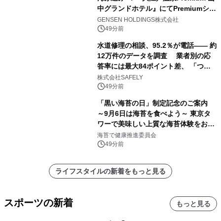
中グランドホテル』にてPremiumシリ
ーズ初のオールインクルーシブ導入
GENSEN HOLDINGS株式会社
49分前
水道修理の相談、95.2％が電話―― 約
12万件のデータを調査 業者別の応
答率には最大84ポイント差、 「つな
がりやすさ」も選定基準に
株式会社SAFELY
49分前
「黒い海苔の日」制定記念のご案内
～9月6日は海苔を食べよう～ 東京タ
ワーで美味しい上質な海苔体験をお届
けします！
海苔で健康推進委員会
49分前
ライフスタイルの新着をもっと見る
スポーツの新着
もっと見る