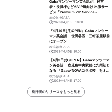
Gabaマンツーマン英会話が、経営
者・役員様などのVIP層向け 出張サー
ビス「Premium VIP Service -
Gaba-」を提供開始
株式会社GABA
2023年4月18日 10:00
『4月10日(月)OPEN』Gabaマンツー
マン英会話 世田谷区・三軒茶屋駅前
にオープン
株式会社GABA
2023年4月5日 10:00
【4月5日(水)OPEN】Gabaマンツーマ
ン英会話 鹿児島中央駅前に九州初と
なる 「Gaba×NOVAコラボ校」をオー
プン
株式会社GABA
2023年4月4日 17:00
発行者のリリースをもっと見る