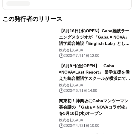
この発行者のリリース
【8月16日(水)OPEN】Gaba難波ラー
ニングスタジオが 「Gaba × NOVA」
語学総合施設「English Lab」として
オープン
株式会社GABA
2023年7月14日 12:00
【6月9日(金)OPEN】「Gaba
×NOVA×Last Resort」 留学支援を備
えた統合型語学スクールが横浜にてグ
ランドオープン！
株式会社GABA
2023年6月1日 14:00
関東初！神楽坂にGabaマンツーマン
英会話の 「Gaba × NOVAコラボ校」
を5月10日(水)オープン
株式会社GABA
2023年4月21日 10:00