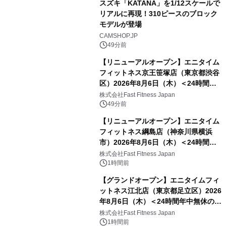
スズキ「KATANA」を1/12スケールで
リアルに再現！310ピースのブロック
モデルが登場
CAMSHOP.JP
49分前
【リニューアルオープン】エニタイム
フィットネス京王笹塚店（東京都渋谷
区）2026年8月6日（木）＜24時間年
中無休のフィットネスジム＞
株式会社Fast Fitness Japan
49分前
【リニューアルオープン】エニタイム
フィットネス綱島店（神奈川県横浜
市）2026年8月6日（木）＜24時間年
中無休のフィットネスジム＞
株式会社Fast Fitness Japan
1時間前
【グランドオープン】エニタイムフィ
ットネス江北店（東京都足立区）2026
年8月6日（木）＜24時間年中無休のフ
ィットネスジム＞
株式会社Fast Fitness Japan
1時間前