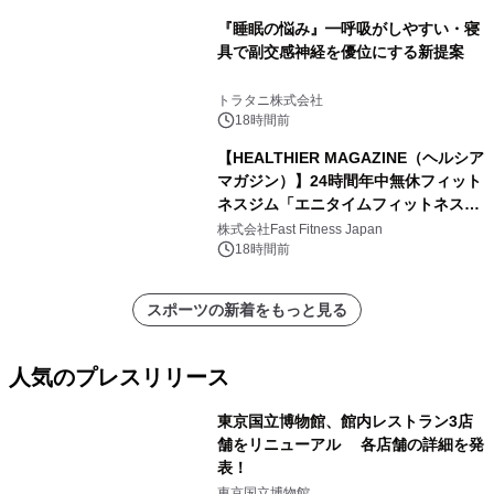
『睡眠の悩み』━呼吸がしやすい・寝
具で副交感神経を優位にする新提案
トラタニ株式会社
18時間前
【HEALTHIER MAGAZINE（ヘルシア
マガジン）】24時間年中無休フィット
ネスジム「エニタイムフィットネス」
のウェブマガジン更新中！ ＜世界
株式会社Fast Fitness Japan
6,000店舗目は、東京・西小山に。エ
18時間前
ニタイムフィットネスの「これから」
を聞きました。＞
スポーツの新着をもっと見る
人気のプレスリリース
東京国立博物館、館内レストラン3店
舗をリニューアル 各店舗の詳細を発
表！
1
東京国立博物館