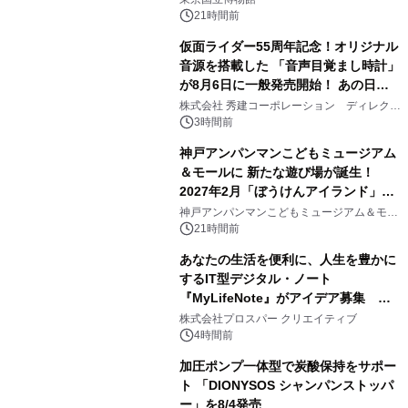
21時間前
仮面ライダー55周年記念！オリジナル
音源を搭載した 「音声目覚まし時計」
が8月6日に一般発売開始！ あの日の
2
大興奮が今甦る
株式会社 秀建コーポレーション ディレクト
アートギャラリー
3時間前
神戸アンパンマンこどもミュージアム
＆モールに 新たな遊び場が誕生！
2027年2月「ぼうけんアイランド」が
3
オープン
神戸アンパンマンこどもミュージアム＆モー
ル
21時間前
あなたの生活を便利に、人生を豊かに
するIT型デジタル・ノート
『MyLifeNote』がアイデア募集 優
4
秀賞100名に1年間無償試用
株式会社プロスパー クリエイティブ
4時間前
加圧ポンプ一体型で炭酸保持をサポー
ト 「DIONYSOS シャンパンストッパ
ー」を8/4発売