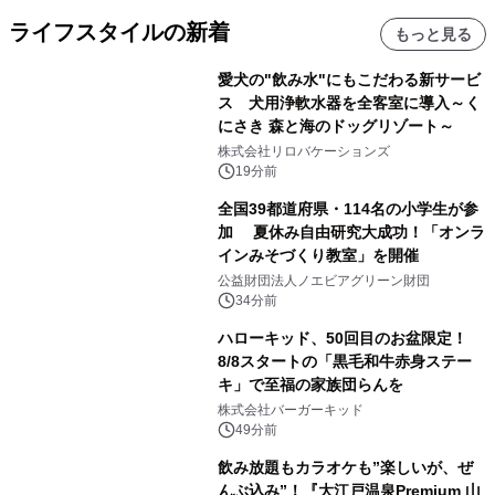
ライフスタイルの新着
もっと見る
愛犬の"飲み水"にもこだわる新サービ
ス 犬用浄軟水器を全客室に導入～く
にさき 森と海のドッグリゾート～
株式会社リロバケーションズ
19分前
全国39都道府県・114名の小学生が参
加 夏休み自由研究大成功！「オンラ
インみそづくり教室」を開催
公益財団法人ノエビアグリーン財団
34分前
ハローキッド、50回目のお盆限定！
8/8スタートの「黒毛和牛赤身ステー
キ」で至福の家族団らんを
株式会社バーガーキッド
49分前
飲み放題もカラオケも”楽しいが、ぜ
んぶ込み”！『大江戸温泉Premium 山