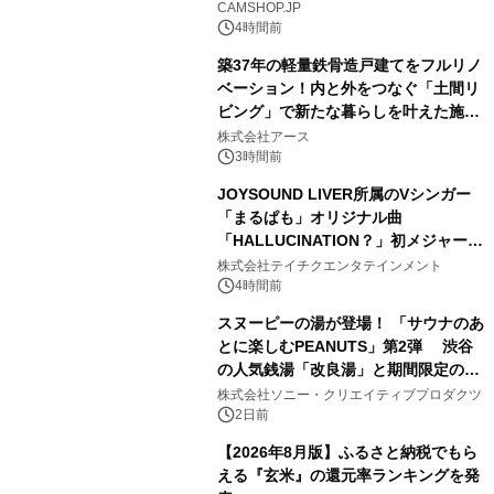
CAMSHOP.JP
4時間前
築37年の軽量鉄骨造戸建てをフルリノ
ベーション！内と外をつなぐ「土間リ
ビング」で新たな暮らしを叶えた施工
3
事例を株式会社アースが公開
株式会社アース
3時間前
JOYSOUND LIVER所属のVシンガー
「まるぱも」オリジナル曲
「HALLUCINATION？」初メジャー配
4
信リリース決定！
株式会社テイチクエンタテインメント
4時間前
スヌーピーの湯が登場！ 「サウナのあ
とに楽しむPEANUTS」第2弾 渋谷
の人気銭湯「改良湯」と期間限定のコ
5
ラボレーション サウナイキタイコラ
株式会社ソニー・クリエイティブプロダクツ
ボグッズも発売決定！
2日前
【2026年8月版】ふるさと納税でもら
える『玄米』の還元率ランキングを発