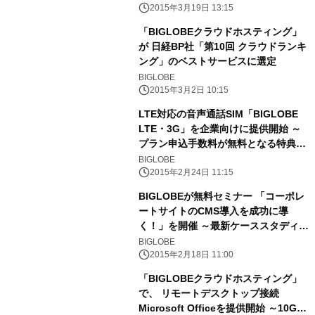
2012(Windows Server 2012 R2)も提
2015年3月19日 13:15
供開始 ～
「BIGLOBEクラウドホスティング」
が 日経BP社「第10回 クラウドランキ
ング」のベストサービスに選定
BIGLOBE
2015年3月2日 10:15
LTE対応の音声通話SIM「BIGLOBE
LTE・3G」を企業向けに提供開始 ～
プラン申込手数料が無料となる特典も
実施～
BIGLOBE
2015年2月24日 11:15
BIGLOBEが無料セミナー 「コーポレ
ートサイトのCMS導入を成功に導
く！」を開催 ～最新ケーススタディか
らわかるプロジェクトのポイントを徹
BIGLOBE
底解説～
2015年2月18日 11:00
「BIGLOBEクラウドホスティング」
で、 リモートデスクトップ接続
Microsoft Officeを提供開始 ～10GB