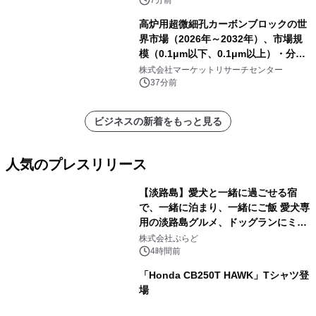
7分前
高炉用超微細孔カーボンブロックの世
界市場（2026年～2032年）、市場規
模（0.1μm以下、0.1μm以上）・分析
レポートを発表
株式会社マーケットリサーチセンター
37分前
ビジネスの新着をもっと見る
人気のプレスリリース
【淡路島】愛犬と一緒に過ごせる宿
で、一緒に泊まり、一緒にご飯 愛犬専
用の淡路島グルメ、ドッグランにミニ
1
プール グランピングとトレーラーハウ
株式会社ぷらど
スの2施設で
4時間前
「Honda CB250T HAWK」Tシャツ登
場
2