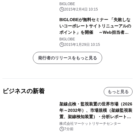
あたり月額250円のバックアップサー
BIGLOBE
ビスも提供開始～
2015年2月4日 10:15
BIGLOBEが無料セミナー 「失敗しな
いコーポレートサイトリニューアルの
ポイント」を開催 ～Web担当者が
把握しておきたい課題やプロジェクト
BIGLOBE
進行のポイントを解説～
2015年1月29日 10:15
発行者のリリースをもっと見る
ビジネスの新着
もっと見る
架線点検・監視装置の世界市場（2026
年～2032年）、市場規模（架線監視装
置、架線検知装置）・分析レポートを
発表
株式会社マーケットリサーチセンター
7分前