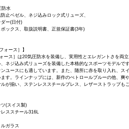
防水
止ベゼル、ネジ込みロック式リューズ、
日付)
ボックス、取扱説明書、正規保証書(3年)
ーフォース］】
ーフォース］は20気圧防水を装備し、実用性とエレガントさを両
ル、ネジ込み式リューズを装備した本格的なスポーツモデルで
ウンユースにも適しています。また、随所に赤を取り入れ、ス
います。ラインナップには、新作のぺトロールブルーの他、爽
ヤルが揃い、ステンレススチールブレス、レザーストラップも
ツ(スイス製)
ススチール316L
ルガラス