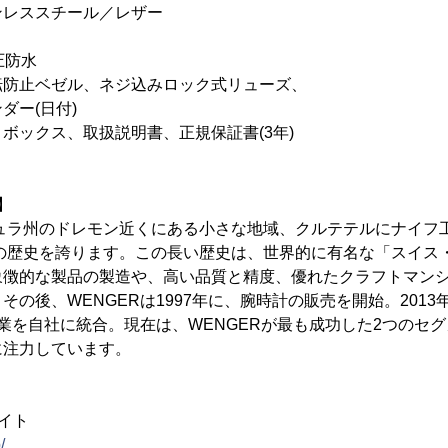
レススチール／レザー
防水
止ベゼル、ネジ込みロック式リューズ、
日付)
ボックス、取扱説明書、正規保証書(3年)
】
ジュラ州のドレモン近くにある小さな地域、クルテテルにナイフ
5年の歴史を誇ります。この長い歴史は、世界的に有名な「スイス
象徴的な製品の製造や、高い品質と精度、優れたクラフトマン
の後、WENGERは1997年に、腕時計の販売を開始。2013年には、
事業を自社に統合。現在は、WENGERが最も成功した2つのセ
に注力しています。
イト
/