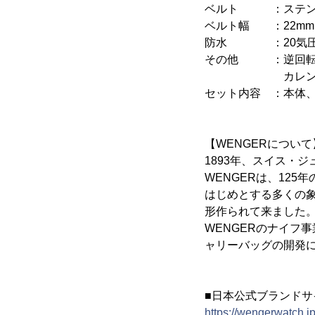
ベルト ：ステン
ベルト幅 ：22mm
防水 ：20気圧
その他 ：逆回転防
カレンダー(
セット内容 ：本体、
【WENGERについて
1893年、スイス・
WENGERは、12
はじめとする多くの
形作られて来ました。そ
WENGERのナイフ
ャリーバッグの開発
■日本公式ブランドサ
https://wengerwatch.jp