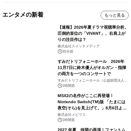
エンタメの新着
もっと見る
【速報】2026年夏ドラマ視聴率分析。
圧倒的首位の「VIVANT」、右肩上が
りの注目作は？
株式会社スイッチメディア
35分前
すみだトリフォニーホール 2026年
11月7日に鈴木優人がオルガン・指揮
の両方を一つのコンサートで
すみだトリフォニーホール（公益財団法人墨
田区文化振興財団）
1時間前
MSX2の名作がここに再登場！
Nintendo Switch(TM)版 「たまには
夜空(そら)を見上げて。」8月6日より
配信開始！
株式会社メビウス
1時間前
2027 年夏、待望の再演！ファントム