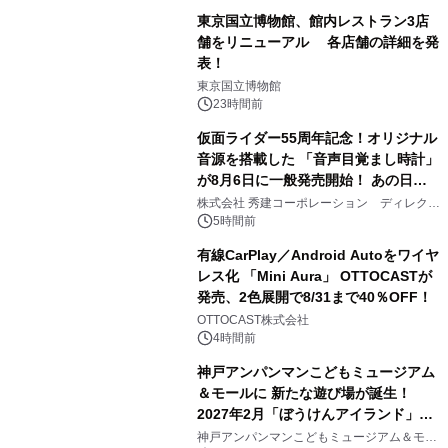
東京国立博物館、館内レストラン3店
舗をリニューアル 各店舗の詳細を発
表！
1
東京国立博物館
23時間前
仮面ライダー55周年記念！オリジナル
音源を搭載した 「音声目覚まし時計」
が8月6日に一般発売開始！ あの日の
2
大興奮が今甦る
株式会社 秀建コーポレーション ディレクト
アートギャラリー
5時間前
有線CarPlay／Android Autoをワイヤ
レス化 「Mini Aura」 OTTOCASTが
発売、2色展開で8/31まで40％OFF！
3
OTTOCAST株式会社
4時間前
神戸アンパンマンこどもミュージアム
＆モールに 新たな遊び場が誕生！
2027年2月「ぼうけんアイランド」が
4
オープン
神戸アンパンマンこどもミュージアム＆モー