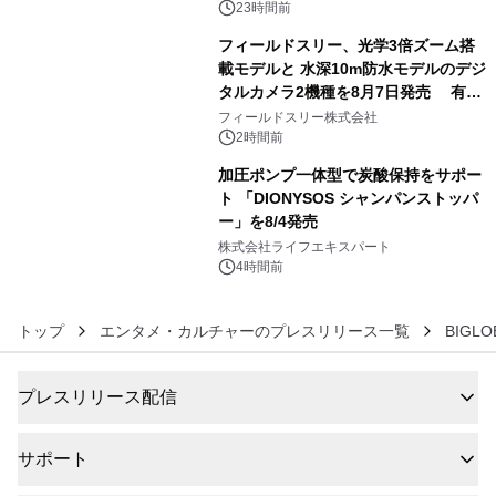
ル
23時間前
フィールドスリー、光学3倍ズーム搭
載モデルと 水深10m防水モデルのデジ
タルカメラ2機種を8月7日発売 有効
5
約1300万画素、用途別に選べるコンデ
フィールドスリー株式会社
ジ新登場
2時間前
加圧ポンプ一体型で炭酸保持をサポー
ト 「DIONYSOS シャンパンストッパ
ー」を8/4発売
6
株式会社ライフエキスパート
4時間前
トップ
エンタメ・カルチャーのプレスリリース一覧
BIGLO
プレスリリース配信
サポート