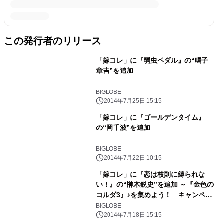
この発行者のリリース
「嫁コレ」に『弱虫ペダル』の“鳴子
章吉”を追加
BIGLOBE
2014年7月25日 15:15
「嫁コレ」に『ゴールデンタイム』
の“岡千波”を追加
BIGLOBE
2014年7月22日 10:15
「嫁コレ」に『恋は校則に縛られな
い！』の“榊木鋭史”を追加 ～『金色の
コルダ3』♪を集めよう！ キャンペー
ンも実施～
BIGLOBE
2014年7月18日 15:15