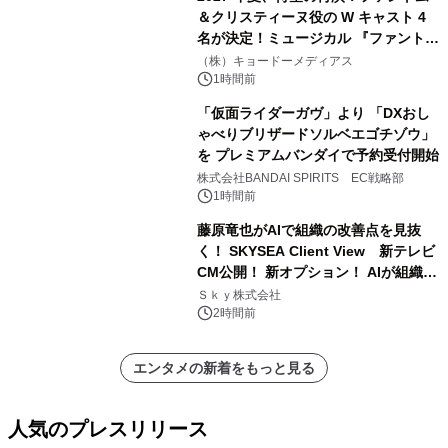
＆クリスティーヌ役の W キャスト 4
名が決定！ミュージカル 『ファント
ム』
（株）キョードーメディアス
1時間前
「仮面ライダーガヴ」より 「DXおし
ゃべりブリザードソルベエゴチゾウ」
を プレミアムバンダイで予約受付開始
株式会社BANDAI SPIRITS EC戦略部
1時間前
藤原竜也がAIで組織の改善点を見抜
く！ SKYSEA Client View 新テレビ
CM公開！ 新オプション！ AIが組織の
業務実態を分析し労務改善を支援。 藤
Ｓｋｙ株式会社
原竜也メイキング動画公開 「もしAIが
2時間前
自分を分析したら、すぐ休めと言われ
る自信がある」「昨年の夏はカブトム
エンタメの新着をもっと見る
シを捕まえたり、虫と戦ったり…」
人気のプレスリリース