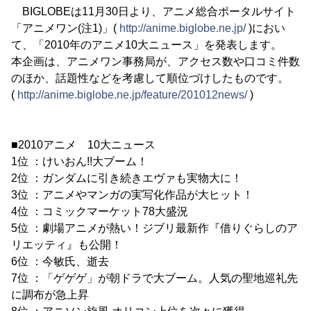
BIGLOBEは11月30日より、アニメ総合ポータルサイト
「アニメワン(注1)」(
http://anime.biglobe.ne.jp/
)におい
て、「2010年のアニメ10大ニュース」を発表します。
本企画は、アニメワン事務局が、アクセス数や口コミ件数
のほか、話題性などを考慮して順位づけしたものです。
(
http://anime.biglobe.ne.jp/feature/201012news/
)
■2010アニメ 10大ニュース
1位 ：けいおん!!大ブーム！
2位 ：ガンダムに引き続きエヴァも実物大に！
3位 ：アニメやマンガの実写化作品が大ヒット！
4位 ：コミックマーケット78大盛況
5位 ：劇場アニメが熱い！ジブリ最新作『借りぐらしのア
リエッティ』も公開！
6位 ：今敏氏、逝去
7位 ：「ゲゲゲ」が朝ドラで大ブーム。人気の聖地巡礼先
に調布が急上昇