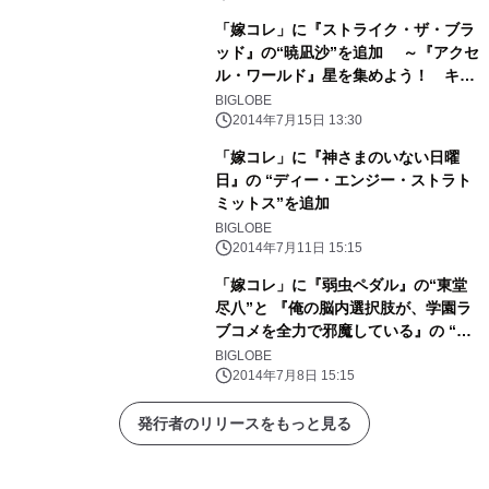
「嫁コレ」に『ストライク・ザ・ブラ
ッド』の“暁凪沙”を追加 ～『アクセ
ル・ワールド』星を集めよう！ キャ
ンペーンも実施～
BIGLOBE
2014年7月15日 13:30
「嫁コレ」に『神さまのいない日曜
日』の “ディー・エンジー・ストラト
ミットス”を追加
BIGLOBE
2014年7月11日 15:15
「嫁コレ」に『弱虫ペダル』の“東堂
尽八”と 『俺の脳内選択肢が、学園ラ
ブコメを全力で邪魔している』の “遊
王子謳歌”を追加
BIGLOBE
2014年7月8日 15:15
発行者のリリースをもっと見る