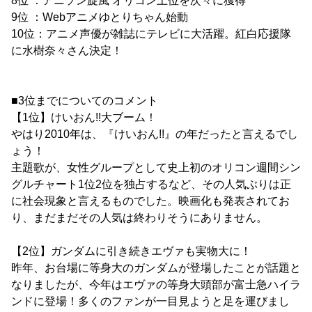
8位 ：アニソン旋風 オリコン上位を次々に獲得
9位 ：Webアニメゆとりちゃん始動
10位：アニメ声優が雑誌にテレビに大活躍。紅白応援隊
に水樹奈々さん決定！
■3位までについてのコメント
【1位】けいおん!!大ブーム！
やはり2010年は、『けいおん!!』の年だったと言えるでし
ょう！
主題歌が、女性グループとして史上初のオリコン週間シン
グルチャート1位2位を独占するなど、その人気ぶりは正
に社会現象と言えるものでした。映画化も発表されてお
り、まだまだその人気は終わりそうにありません。
【2位】ガンダムに引き続きエヴァも実物大に！
昨年、お台場に等身大のガンダムが登場したことが話題と
なりましたが、今年はエヴァの等身大頭部が富士急ハイラ
ンドに登場！多くのファンが一目見ようと足を運びまし