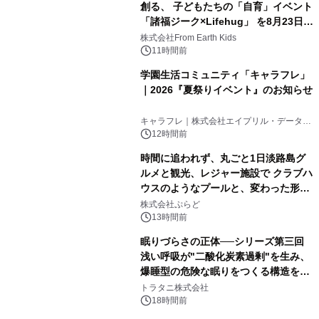
創る、 子どもたちの「自育」イベント
「諸福ジーク×Lifehug」 を8月23日
(日)開催
株式会社From Earth Kids
11時間前
学園生活コミュニティ「キャラフレ」
｜2026『夏祭りイベント』のお知らせ
キャラフレ｜株式会社エイプリル・データ・
デザインズ
12時間前
時間に追われず、丸ごと1日淡路島グ
ルメと観光、レジャー施設で クラブハ
ウスのようなプールと、変わった形の
サウナも 「THE BOXY AWAJI」のお
株式会社ぷらど
得な素泊まり連泊プランで
13時間前
眠りづらさの正体──シリーズ第三回
浅い呼吸が"二酸化炭素過剰"を生み、
爆睡型の危険な眠りをつくる構造を解
説
トラタニ株式会社
18時間前