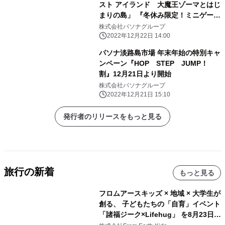
スト アイランド 大魔王ゾーマとはじ
まりの島」 『冬休み限定！ミニゲーム
イベント』12月24日より開催
株式会社パソナグループ
2022年12月22日 14:00
パソナ淡路島市場 年末年始の特別キャ
ンペーン『HOP STEP JUMP！
割』12月21日より開始
株式会社パソナグループ
2022年12月21日 15:10
発行者のリリースをもっと見る
旅行の新着
もっと見る
フロムアースキッズ × 地域 × 大学生が
創る、 子どもたちの「自育」イベント
「諸福ジーク×Lifehug」 を8月23日