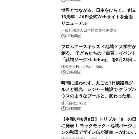
世界とつながる、日本をひらく。 創立
13周年、JAPI公式Webサイトを全面
リニューアル
3
一般社団法人日本国際化推進協会
10時間前
フロムアースキッズ × 地域 × 大学生が
創る、 子どもたちの「自育」イベント
「諸福ジーク×Lifehug」 を8月23日
4
(日)開催
株式会社From Earth Kids
11時間前
時間に追われず、丸ごと1日淡路島グ
ルメと観光、レジャー施設で クラブハ
ウスのようなプールと、変わった形の
5
サウナも 「THE BOXY AWAJI」のお
株式会社ぷらど
得な素泊まり連泊プランで
13時間前
【令和8年8月8日】トリプル「8」の日
に発表！ ヨックモック・地域バージョ
ンの秋田デザイン缶が誕生 ～かわいい
6
秋田犬の子犬と秋田の四季と名所を巡