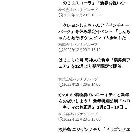
「のじまスコーラ」『新春お祝いウィ
ーク』１月に開催
株式会社パソナグループ
2022年12月28日 16:30
「クレヨンしんちゃんアドベンチャー
パーク」冬休み限定イベント 『しんち
ゃんとあそぼう 大ビンゴ大会inふたば
幼稚園』1月1日～3日に開催！
株式会社パソナグループ
2022年12月28日 15:10
はじまりの島 海神人の食卓『淡路鍋フ
ェア』を12月より期間限定で開催
株式会社パソナグループ
2022年12月26日 14:00
かわいい着物姿のハローキティと新年
をお祝いしよう！ 新年特別公演『ハロ
ーキティのお正月』 1月2日～10日開
催
株式会社パソナグループ
2022年12月23日 13:00
淡路島 ニジゲンノモリ「ドラゴンクエ