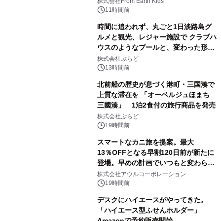
(日)開催
株式会社From Earth Kids
11時間前
時間に追われず、丸ごと1日淡路島グ
ルメと観光、レジャー施設で クラブハ
ウスのようなプールと、変わった形の
サウナも 「THE BOXY AWAJI」のお
株式会社ぷらど
得な素泊まり連泊プランで
13時間前
北前船の歴史が息づく港町・三国湊で
上質な滞在を 「オーベルジュほまち
三國湊」 1泊2食付の旅行商品を発売
株式会社ぷらど
19時間前
スマートなカニ旅を提案。最大
13％OFFとなる早割120日前が新たに
登場。早めの計画でいつもと変わらぬ
大人の冬旅を。ー夕日ヶ浦温泉「佳松
株式会社アウルコーポレーション
苑 別邸ふうか」ー
19時間前
デスクにハイエースがやってきた。
「ハイエース型ふせんホルダー」
Amazonで予約販売開始