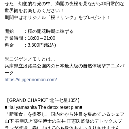
せた、幻想的な光の中、満開の夜桜を見ながら非日常的な
世界観をお楽しみください！
期間中はオリジナル「桜ドリンク」をプレゼント！
開始 ：桜の開花時期に準ずる
営業時間：18:00～21:00
料金 ：3,300円(税込)
※ニジゲンノモリとは…
兵庫県立淡路島公園内の日本最大級の自然体験型アニメパ
ーク
https://nijigennomori.com/
【GRAND CHARIOT 北斗七星135°】
■Hal yamashita The detox reset plan■
「新和食」を提案し、国内外から注目を集めているシェフ
山下 春幸氏と薬学博士の岩井 正憲氏監修のデトックスプ
ランが登場！春に向けて心も身体もすっきりさせません