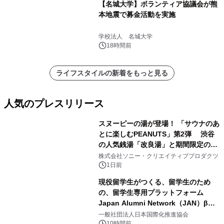
【名城大学】ボランティア協議会が熊
本地震で募金活動を実施
学校法人 名城大学
18時間前
ライフスタイルの新着をもっと見る
人気のプレスリリース
スヌーピーの湯が登場！ 「サウナのあ
とに楽しむPEANUTS」第2弾 渋谷
の人気銭湯「改良湯」と期間限定のコ
1
ラボレーション サウナイキタイコラ
株式会社ソニー・クリエイティブプロダクツ
ボグッズも発売決定！
1日前
現役留学生がつくる、留学生のため
の、留学生専用プラットフォーム
Japan Alumni Network（JAN）β版
2
をリリース
一般社団法人日本国際化推進協会
10時間前