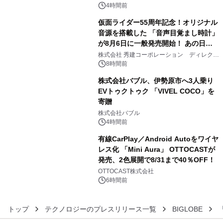
4時間前
仮面ライダー55周年記念！オリジナル
音源を搭載した 「音声目覚まし時計」
が8月6日に一般発売開始！ あの日の
4
大興奮が今甦る
株式会社 秀建コーポレーション ディレクト
アートギャラリー
8時間前
株式会社バブル、伊勢原市へ3人乗り
EVトゥクトゥク 「VIVEL COCO」を
寄贈
5
株式会社バブル
4時間前
有線CarPlay／Android Autoをワイヤ
レス化 「Mini Aura」 OTTOCASTが
発売、2色展開で8/31まで40％OFF！
6
OTTOCAST株式会社
6時間前
トップ
テクノロジーのプレスリリース一覧
BIGLOBE