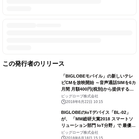
この発行者のリリース
「BIGLOBEモバイル」の新しいテレ
ビCMを放映開始 ～音声通話SIMを6カ
月間 月額400円(税別)から提供する特
典を実施～
ビッグローブ株式会社
2018年6月22日 10:15
BIGLOBEのIoTデバイス「BL-02」
が、 「MM総研大賞2018 スマートソ
リューション部門 IoT分野」で 最優秀
賞を受賞
ビッグローブ株式会社
2018年6月18日 15:15