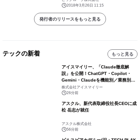
2018年3月26日 11:15
発行者のリリースをもっと見る
テックの新着
もっと見る
アイスマイリー、「Claude徹底解
説」を公開！ChatGPT・Copilot・
Gemini・Claudeを機能別／業務別に
比較―自社に合う生成AIの選び方がわ
株式会社アイスマイリー
かる実践ガイド
26分前
アスクル、新代表取締役社長CEOに成
松 岳志が就任
アスクル株式会社
56分前