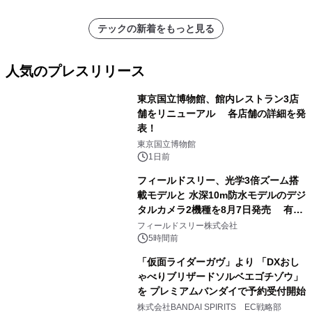
テックの新着をもっと見る
人気のプレスリリース
東京国立博物館、館内レストラン3店
舗をリニューアル 各店舗の詳細を発
表！
1
東京国立博物館
1日前
フィールドスリー、光学3倍ズーム搭
載モデルと 水深10m防水モデルのデジ
タルカメラ2機種を8月7日発売 有効
2
約1300万画素、用途別に選べるコンデ
フィールドスリー株式会社
ジ新登場
5時間前
「仮面ライダーガヴ」より 「DXおし
ゃべりブリザードソルベエゴチゾウ」
を プレミアムバンダイで予約受付開始
3
株式会社BANDAI SPIRITS EC戦略部