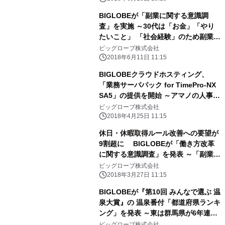
BIGLOBEが「副業に関する意識調
査」を実施 ～30代は「お金」「やり
たいこと」 「社会経験」のため副業を
希望～
ビッグローブ株式会社
2018年6月11日 11:15
BIGLOBEクラウドホスティング、
「業務サーバパック for TimePro-NX
SA5」の提供を開始 ～アマノの人事労
務管理システム向けサーバパックが
ビッグローブ株式会社
Windows Server 2016に対応～
2018年4月25日 11:15
休日・休暇取得ルール改善への要望が
9割超に BIGLOBEが「働き方改革
に関する意識調査」を発表 ～「副業・
兼業の許容」は40代男性、 「長時間
ビッグローブ株式会社
労働対策」は20代男女が導入希望～
2018年3月27日 11:15
BIGLOBEが『第10回 みんなで選ぶ 温
泉大賞』の 温泉番付「都道府県ランキ
ング」を発表 ～東は群馬県が6年連
続、西は兵庫県が初の横綱獲得～
ビッグローブ株式会社