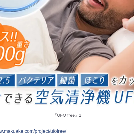
『UFO free』1
ww.makuake.com/project/ufofree/