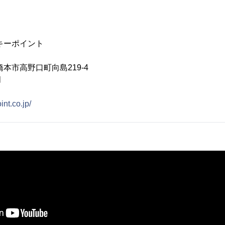
キーポイント
本市高野口町向島219-4
月
oint.co.jp/