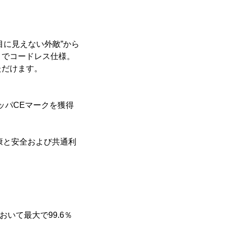
“目に見えない外敵”から
トでコードレス仕様。
ただけます。
ッパCEマークを獲得
康と安全および共通利
いて最大で99.6％