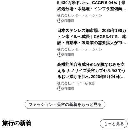
5,430万米ドルへ、CAGR 6.04％｜最
終処分場・水処理・インフラ整備向け
需要拡大
株式会社レポートオーシャン
5時間前
日本ステンレス鋼市場、2035年190万
トン米ドルへ成長｜CAGR3.47％、建
設・自動車・製造業の需要拡大が市場
を牽引
株式会社レポートオーシャン
6時間前
高機能美容液成分※1が肌なじみを支
える ナノサイズ美容カプセル※2でう
るおい満ちる肌へ 2026年9月24日(木)
よりリニューアル新発売 『ディープモ
株式会社ハーバー研究所
イストセラム』
6時間前
ファッション・美容の新着をもっと見る
旅行の新着
もっと見る