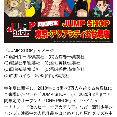
「JUMP SHOP」イメージ
(C)尾田栄一郎/集英社 (C)古舘春一/集英社
(C)堀越公平/集英社 (C)空知英秋/集英社
(C)田畠裕基/集英社 (C)吾峠呼世晴/集英社
(C)白井カイウ・出水ぼすか/集英社
毎年夏に開催し、2018年には延べ3万人を超えるお客様に
ご来場いただいた「JUMP SHOP」が、2020年2月まで期
間限定でオープン！『ONE PIECE』や『ハイキュ
ー！！』、『僕のヒーローアカデミア』など「週刊少年ジ
ャンプ」連載中の人気作品をはじめとした原作グッズを中