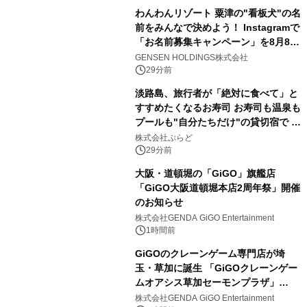
わんわんリゾート 粟津の"看板犬"の名
前をみんなで決めよう！ Instagramで
「お名前募集キャンペーン」を8月8日
(土)より開催
GENSEN HOLDINGS株式会社
29分前
淡路島、旅行者が「絶対に食べて」と
すすめたくなるお寿司 お寿司も温泉も
プールも"自分たちだけ"の貸切宿で 1
日1組限定「岩屋温泉 絵島別庭 海と
株式会社ぷらど
森」の握り寿司プラン
29分前
大阪・道頓堀の「GiGO」旗艦店
「GiGO大阪道頓堀本店2周年祭」開催
のお知らせ
株式会社GENDA GiGO Entertainment
1時間前
GiGOのクレーンゲーム専門店が埼
玉・草加に誕生 「GiGOクレーンゲー
ムオアシス草加セーモンプラザ」
2026年8月7日(金)10時グランドオープ
株式会社GENDA GiGO Entertainment