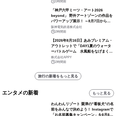
ン
1時間前
「神戸六甲ミーツ・アート2026
beyond」 野外アートゾーンの作品を
パワーアップ展示！ ～8月7日からは
直前割パスポートを販売～
阪神電気鉄道株式会社
2時間前
【2026年8月16日】あみプレミアム・
アウトレットで「DAY1夏のウォータ
ーバトルゲーム 水風船をなげまくろ
う！」を開催
株式会社APPY
2時間前
旅行の新着をもっと見る
エンタメの新着
もっと見る
わんわんリゾート 粟津の"看板犬"の名
前をみんなで決めよう！ Instagramで
「お名前募集キャンペーン」を8月8日