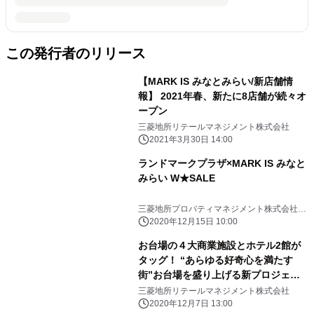
この発行者のリリース
【MARK IS みなとみらい/新店舗情
報】 2021年春、新たに8店舗が続々オ
ープン
三菱地所リテールマネジメント株式会社
2021年3月30日 14:00
ランドマークプラザ×MARK IS みなと
みらい W★SALE
三菱地所プロパティマネジメント株式会社
三菱地所リテールマネジメント株式会社
2020年12月15日 10:00
お台場の４大商業施設とホテル2館が
タッグ！ “あらゆる好奇心を満たす
街”お台場を盛り上げる新プロジェク
ト 『エンターテイメントアイランドお
三菱地所リテールマネジメント株式会社
台場＝E.I.O』が誕生
2020年12月7日 13:00