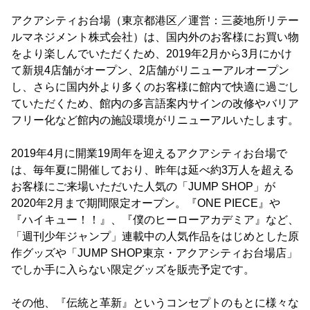
アクアシティお台場（東京都港区／運営：三菱地所リテー
ルマネジメント株式会社）は、国内外のお客様にお買い物
をより楽しんでいただくため、2019年2月から3月にかけ
て新規4店舗がオープン、2店舗がリニューアルオープン
し、さらに国内外より多くのお客様に館内で快適に過ごし
ていただくため、館内の多言語案内サインの改修やバリア
フリー化など館内の施設環境がリニューアルいたします。
2019年4月に開業19周年を迎えるアクアシティお台場で
は、毎年夏に開催しており、昨年は延べ約3万人を超える
お客様にご来場いただいた人気の「JUMP SHOP」が
2020年2月まで期間限定オープン。『ONE PIECE』や
『ハイキュー！！』、『僕のヒーローアカデミア』など、
「週刊少年ジャンプ」連載中の人気作品をはじめとした原
作グッズや「JUMP SHOP東京・アクアシティお台場店」
でしか手に入らない限定グッズを販売予定です。
その他、『伝統と革新』というコンセプトのもとに様々な