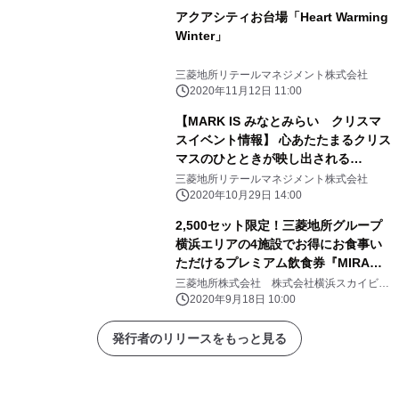
アクアシティお台場「Heart Warming
Winter」
三菱地所リテールマネジメント株式会社
2020年11月12日 11:00
【MARK IS みなとみらい クリスマ
スイベント情報】 心あたたまるクリス
マスのひとときが映し出される
『HEART WARMING CRYSTAL
三菱地所リテールマネジメント株式会社
TREE』が登場！ 『HEART
2020年10月29日 14:00
WARMING CHRISTMAS』
2,500セット限定！三菱地所グループ
横浜エリアの4施設でお得にお食事い
ただけるプレミアム飲食券『MIRA
EAT』を本日より販売開始
三菱地所株式会社 株式会社横浜スカイビ
ル 株式会社ロイヤルパークホテルズアンド
2020年9月18日 10:00
リゾーツ 三菱地所プロパティマネジメント
株式会社 三菱地所リテールマネジメント株
発行者のリリースをもっと見る
式会社