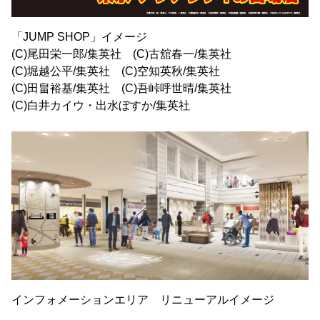
「JUMP SHOP」イメージ
(C)尾田栄一郎/集英社 (C)古舘春一/集英社
(C)堀越公平/集英社 (C)空知英秋/集英社
(C)田畠裕基/集英社 (C)吾峠呼世晴/集英社
(C)白井カイウ・出水ぼすか/集英社
インフォメーションエリア リニューアルイメージ