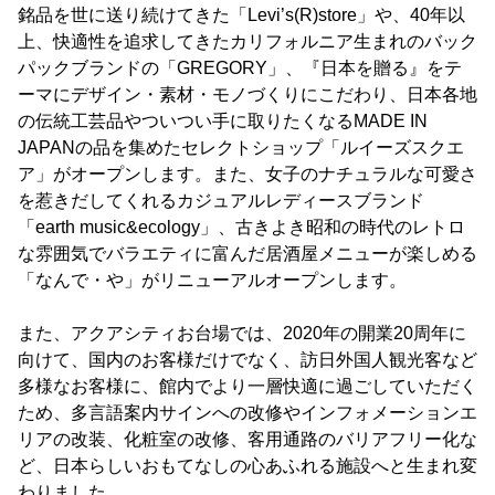
銘品を世に送り続けてきた「Levi’s(R)store」や、40年以
上、快適性を追求してきたカリフォルニア生まれのバック
パックブランドの「GREGORY」、『日本を贈る』をテ
ーマにデザイン・素材・モノづくりにこだわり、日本各地
の伝統工芸品やついつい手に取りたくなるMADE IN
JAPANの品を集めたセレクトショップ「ルイーズスクエ
ア」がオープンします。また、女子のナチュラルな可愛さ
を惹きだしてくれるカジュアルレディースブランド
「earth music&ecology」、古きよき昭和の時代のレトロ
な雰囲気でバラエティに富んだ居酒屋メニューが楽しめる
「なんで・や」がリニューアルオープンします。
また、アクアシティお台場では、2020年の開業20周年に
向けて、国内のお客様だけでなく、訪日外国人観光客など
多様なお客様に、館内でより一層快適に過ごしていただく
ため、多言語案内サインへの改修やインフォメーションエ
リアの改装、化粧室の改修、客用通路のバリアフリー化な
ど、日本らしいおもてなしの心あふれる施設へと生まれ変
わりました。