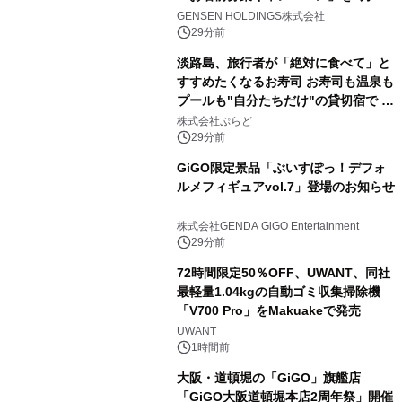
(土)より開催
GENSEN HOLDINGS株式会社
29分前
淡路島、旅行者が「絶対に食べて」と
すすめたくなるお寿司 お寿司も温泉も
プールも"自分たちだけ"の貸切宿で 1
日1組限定「岩屋温泉 絵島別庭 海と
株式会社ぷらど
森」の握り寿司プラン
29分前
GiGO限定景品「ぶいすぽっ！デフォ
ルメフィギュアvol.7」登場のお知らせ
株式会社GENDA GiGO Entertainment
29分前
72時間限定50％OFF、UWANT、同社
最軽量1.04kgの自動ゴミ収集掃除機
「V700 Pro」をMakuakeで発売
UWANT
1時間前
大阪・道頓堀の「GiGO」旗艦店
「GiGO大阪道頓堀本店2周年祭」開催