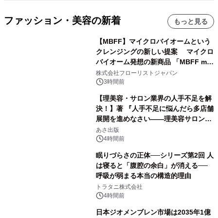
ファッション・美容の新着
もっと見る
【MBFF】マイクロバイオームという
クレンジングの新しい提案 マイクロ
バイオーム発想の新商品 「MBFF mb
クレンジングPRO」を2026年8月6日
株式会社フローリストジャパン
発売
3時間前
【理美容・サロン業界の人手不足を解
決！】著 『人手不足に悩んだら多店舗
展開を進めなさい――理美容サロン
「多店舗展開」の教科書』2026年8月
あさ出版
24日（月）発売
4時間前
眠りづらさの正体──シリーズ第2回 人
は寝ると「腹腔の余白」が消える──
呼吸が弱まる本当の構造的理由
トラタニ株式会社
4時間前
日本ジオメンブレン市場は2035年1億