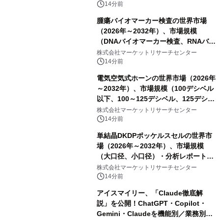
14分前
腫瘍バイオマーカー検査の世界市場
（2026年～2032年）、市場規模
（DNAバイオマーカー検査、RNAバイ
オマーカー検査、タンパク質バイオマ
株式会社マーケットリサーチセンター
ーカー検査、細胞ベースのバイオマー
14分前
カー検査、多項目バイオマーカー検
電気空気式ホーンの世界市場（2026年
査）・分析レポートを発表
～2032年）、市場規模（100デシベル
以下、100～125デシベル、125デシベ
ル以上）・分析レポートを発表
株式会社マーケットリサーチセンター
14分前
単結晶DKDPポッケルスセルの世界市
場（2026年～2032年）、市場規模
（大口径、小口径）・分析レポートを
発表
株式会社マーケットリサーチセンター
14分前
アイスマイリー、「Claude徹底解
説」を公開！ChatGPT・Copilot・
Gemini・Claudeを機能別／業務別に