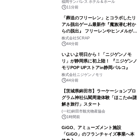
福岡サンパレス ホテル＆ホール
11分前
「葬送のフリーレン」とコラボしたリ
アル脱出ゲーム最新作『魔族潜む村か
らの脱出』 フリーレンやヒンメルが武
器を手に魔族を見据える描き下ろしメ
株式会社SCRAP
インビジュアル公開
44分前
いよいよ明日から！「ニジゲンノモ
リ」が静岡県に初上陸！ 『ニジゲンノ
モリPOP UPストアin静岡パルコ』
株式会社ニジゲンノモリ
44分前
【茨城県鉾田市】ラーケーションプロ
グラム神社仏閣周遊体験「ほこたde謎
解き旅行」スタート
(一社)鉾田市観光物産協会
1時間前
GiGO、アミューズメント施設
「GiGO」のフランチャイズ事業へ本