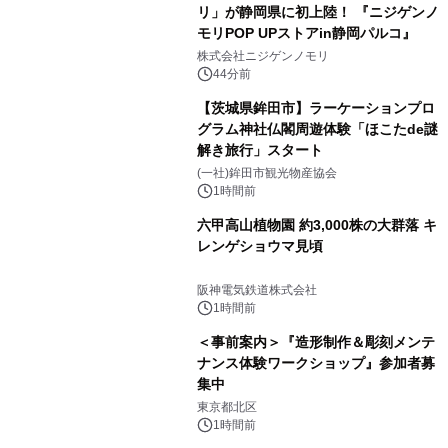
リ」が静岡県に初上陸！ 『ニジゲンノ
モリPOP UPストアin静岡パルコ』
株式会社ニジゲンノモリ
44分前
【茨城県鉾田市】ラーケーションプロ
グラム神社仏閣周遊体験「ほこたde謎
解き旅行」スタート
(一社)鉾田市観光物産協会
1時間前
六甲高山植物園 約3,000株の大群落 キ
レンゲショウマ見頃
阪神電気鉄道株式会社
1時間前
＜事前案内＞『造形制作＆彫刻メンテ
ナンス体験ワークショップ』参加者募
集中
東京都北区
1時間前