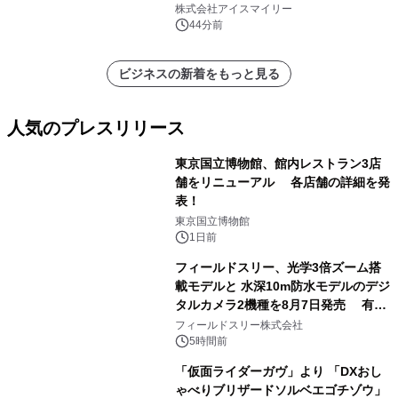
比較―自社に合う生成AIの選び方がわ
株式会社アイスマイリー
かる実践ガイド
44分前
ビジネスの新着をもっと見る
人気のプレスリリース
東京国立博物館、館内レストラン3店
舗をリニューアル 各店舗の詳細を発
表！
1
東京国立博物館
1日前
フィールドスリー、光学3倍ズーム搭
載モデルと 水深10m防水モデルのデジ
タルカメラ2機種を8月7日発売 有効
2
約1300万画素、用途別に選べるコンデ
フィールドスリー株式会社
ジ新登場
5時間前
「仮面ライダーガヴ」より 「DXおし
ゃべりブリザードソルベエゴチゾウ」