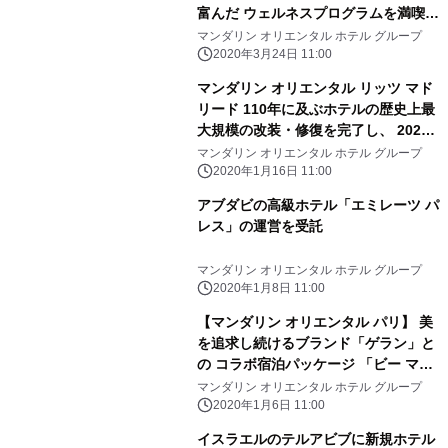
富んだ ウェルネスプログラムを満喫頂
ける宿泊パッケージ 「スパ リ・トリ
マンダリン オリエンタル ホテル グループ
ート」を発売
2020年3月24日 11:00
マンダリン オリエンタル リッツ マド
リード 110年に及ぶホテルの歴史上最
大規模の改装・修復を完了し、 2020
年夏にリニューアルオープン
マンダリン オリエンタル ホテル グループ
2020年1月16日 11:00
アブダビの高級ホテル「エミレーツ パ
レス」の運営を受託
マンダリン オリエンタル ホテル グループ
2020年1月8日 11:00
【マンダリン オリエンタル パリ】 美
を追求し続けるブランド「ゲラン」と
の コラボ宿泊パッケージ 「ビー マイ
バレンタイン by ゲラン」を発売
マンダリン オリエンタル ホテル グループ
2020年1月6日 11:00
イスラエルのテルアビブに新規ホテル