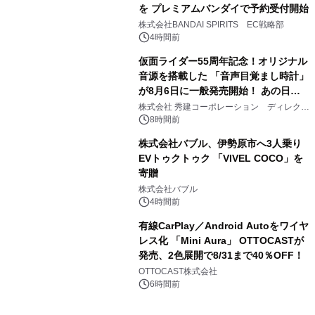
を プレミアムバンダイで予約受付開始
3
株式会社BANDAI SPIRITS EC戦略部
4時間前
仮面ライダー55周年記念！オリジナル
音源を搭載した 「音声目覚まし時計」
が8月6日に一般発売開始！ あの日の
4
大興奮が今甦る
株式会社 秀建コーポレーション ディレクト
アートギャラリー
8時間前
株式会社バブル、伊勢原市へ3人乗り
EVトゥクトゥク 「VIVEL COCO」を
寄贈
5
株式会社バブル
4時間前
有線CarPlay／Android Autoをワイヤ
レス化 「Mini Aura」 OTTOCASTが
発売、2色展開で8/31まで40％OFF！
6
OTTOCAST株式会社
6時間前