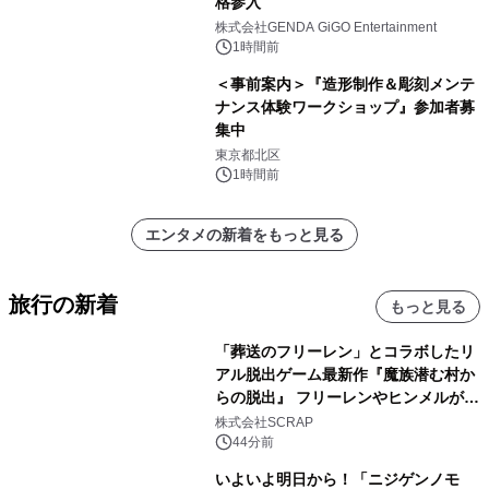
格参入
株式会社GENDA GiGO Entertainment
1時間前
＜事前案内＞『造形制作＆彫刻メンテ
ナンス体験ワークショップ』参加者募
集中
東京都北区
1時間前
エンタメの新着をもっと見る
旅行の新着
もっと見る
「葬送のフリーレン」とコラボしたリ
アル脱出ゲーム最新作『魔族潜む村か
らの脱出』 フリーレンやヒンメルが武
器を手に魔族を見据える描き下ろしメ
株式会社SCRAP
インビジュアル公開
44分前
いよいよ明日から！「ニジゲンノモ