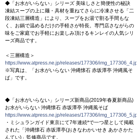
◆「お水がいらない」シリーズ 美味しさと簡便性の秘訣
凍結スープの上に麺・具材を重ねてさらに冷凍させる「二
段凍結三層構造」により、スープをお湯で割る手間もな
く、お鍋で温めるだけの手軽さが特長。専門店さながらの
味をご家庭でお手軽にお楽しみ頂けるキンレイの人気シリ
ーズ商品です。
＜三層構造＞
https://www.atpress.ne.jp/releases/177306/img_177306_4.jp
※写真は、「お水がいらない 沖縄懐石 赤坂潭亭 沖縄風そ
ば」です。
◆「お水がいらない」シリーズ新商品(2019年春夏新商品)
お水がいらない 沖縄懐石 赤坂潭亭 沖縄風そば
https://www.atpress.ne.jp/releases/177306/img_177306_5.jp
・ミシュランガイド東京にて7年連続*で一つ星として掲載
された「沖縄懐石 赤坂潭亭(おきなわかいせき あかさかた
んてい)」監修商品です。