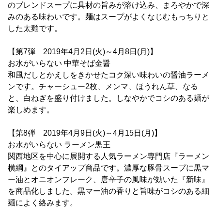
のブレンドスープに具材の旨みが溶け込み、まろやかで深
みのある味わいです。麺はスープがよくなじむもっちりと
した太麺です。
【第7弾 2019年4月2日(火)～4月8日(月)】
お水がいらない 中華そば金醤
和風だしとかえしをきかせたコク深い味わいの醤油ラーメ
ンです。チャーシュー2枚、メンマ、ほうれん草、なる
と、白ねぎを盛り付けました。しなやかでコシのある麺が
楽しめます。
【第8弾 2019年4月9日(火)～4月15日(月)】
お水がいらない ラーメン黒王
関西地区を中心に展開する人気ラーメン専門店『ラーメン
横綱』とのタイアップ商品です。濃厚な豚骨スープに黒マ
ー油とオニオンフレーク、唐辛子の風味が効いた『新味』
を商品化しました。黒マー油の香りと旨味がコシのある細
麺によく絡みます。