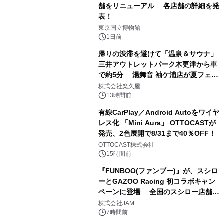
舗をリニューアル 各店舗の詳細を発
表！
1
東京国立博物館
1日前
帰りの渋滞を避けて「温泉＆サウナ」
三井アウトレットパーク木更津から車
で約5分 湯舞音 袖ケ浦店が夏フェア
2
メニューを提供
株式会社楽久屋
13時間前
有線CarPlay／Android Autoをワイヤ
レス化 「Mini Aura」 OTTOCASTが
発売、2色展開で8/31まで40％OFF！
3
OTTOCAST株式会社
15時間前
『FUNBOO(ファンブー)』が、スシロ
ーとGAZOO Racing 初コラボキャン
ペーンに登場 全国のスシロー店舗で
4
GR 4車種の FUNBOO(ミニカー)付き
株式会社JAM
メニューが展開されます
7時間前