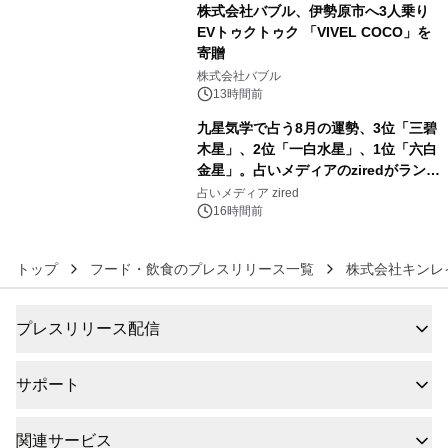
株式会社バブル、伊勢原市へ3人乗り
EVトゥクトゥク 「VIVEL COCO」を
寄贈
5
株式会社バブル
13時間前
九星気学で占う8月の運勢、3位「三碧
木星」、2位「一白水星」、1位「六白
金星」。占いメディアのziredがランキ
6
ングを発表
占いメディア zired
16時間前
トップ
フード・飲食のプレスリリース一覧
株式会社キンレ
プレスリリース配信
サポート
関連サービス