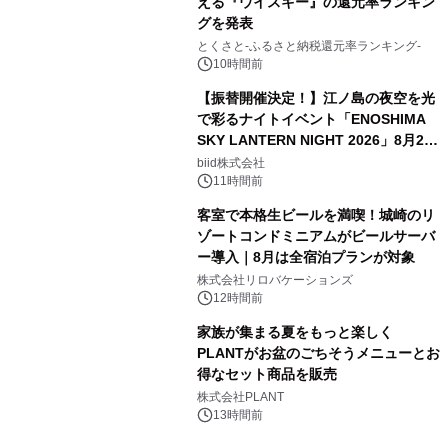
える『ウイスキー』の還元率ランキン
グを発表
とくさと-ふるさと納税還元率ランキング-
10時間前
【振替開催決定！】江ノ島の夜空を光
で彩るナイトイベント「ENOSHIMA
SKY LANTERN NIGHT 2026」8月22
日(土)振替開催＆受付スタート！
biid株式会社
11時間前
客室で本格生ビールを満喫！城崎のリ
ゾートコンドミニアムがビールサーバ
ー導入｜8月は全宿泊プランが対象
株式会社リロバケーションズ
12時間前
家族が集まる夏をもっと楽しく
PLANTがお盆のごちそうメニューとお
得なセット商品を販売
株式会社PLANT
13時間前