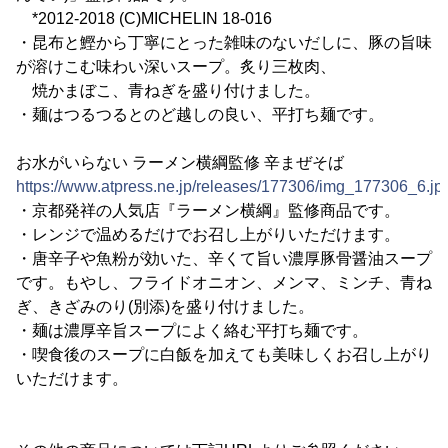
*2012-2018 (C)MICHELIN 18-016
・昆布と鰹から丁寧にとった雑味のないだしに、豚の旨味
が溶けこむ味わい深いスープ。炙り三枚肉、
焼かまぼこ、青ねぎを盛り付けました。
・麺はつるつるとのど越しの良い、平打ち麺です。
お水がいらない ラーメン横綱監修 辛まぜそば
https://www.atpress.ne.jp/releases/177306/img_177306_6.jp
・京都発祥の人気店『ラーメン横綱』監修商品です。
・レンジで温めるだけでお召し上がりいただけます。
・唐辛子や魚粉が効いた、辛くて旨い濃厚豚骨醤油スープ
です。もやし、フライドオニオン、メンマ、ミンチ、青ね
ぎ、きざみのり(別添)を盛り付けました。
・麺は濃厚辛旨スープによく絡む平打ち麺です。
・喫食後のスープに白飯を加えても美味しくお召し上がり
いただけます。