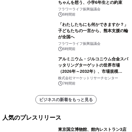
ちゃんを想う、小学6年生との約束
フラワーライフ振興協議会
6時間前
「わたしたちにも何かできますか？」
子どもたちの一言から、熊本支援の輪
が全国へ
フラワーライフ振興協議会
6時間前
アルミニウム・ジルコニウム合金スパ
ッタリングターゲットの世界市場
（2026年～2032年）、市場規模
（0.995、0.999、その他）・分析レポ
株式会社マーケットリサーチセンター
ートを発表
7時間前
ビジネスの新着をもっと見る
人気のプレスリリース
東京国立博物館、館内レストラン3店