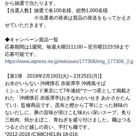
から抽選で当たります。
【当選人数】抽選で各100名様、総勢1,000名様
※当選者の発表は賞品の発送をもってかえさ
せていただきます。
◆キャンペーン賞品一覧
応募期間は1週間。毎週火曜日11:00～翌月曜日23:59まで
応募可能です。
https://www.atpress.ne.jp/releases/177306/img_177306_2.jp
【第1弾 2019年2月19日(火)～2月25日(月)】
お水がいらない 沖縄懐石 赤坂潭亭 沖縄風そば
ミシュランガイド東京にて7年連続*で一つ星として掲載さ
れた「沖縄懐石 赤坂潭亭(おきなわかいせき あかさかたん
てい)」監修商品です。昆布と鰹から丁寧にとった雑味の
ないだしに、豚の旨味が溶けこむ味わい深いスープ。炙り
三枚肉、焼かまぼこ、青ねぎを盛り付けました。麺はつる
つるとのど越しの良い、平打ち麺です。
*2012-2018 (C)MICHELIN 18-016