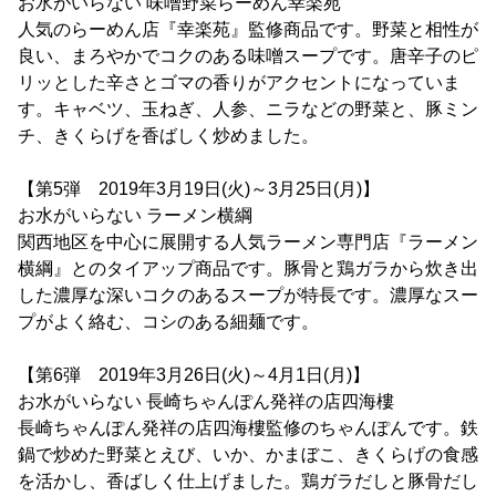
お水がいらない 味噌野菜らーめん幸楽苑
人気のらーめん店『幸楽苑』監修商品です。野菜と相性が
良い、まろやかでコクのある味噌スープです。唐辛子のピ
リッとした辛さとゴマの香りがアクセントになっていま
す。キャベツ、玉ねぎ、人参、ニラなどの野菜と、豚ミン
チ、きくらげを香ばしく炒めました。
【第5弾 2019年3月19日(火)～3月25日(月)】
お水がいらない ラーメン横綱
関西地区を中心に展開する人気ラーメン専門店『ラーメン
横綱』とのタイアップ商品です。豚骨と鶏ガラから炊き出
した濃厚な深いコクのあるスープが特長です。濃厚なスー
プがよく絡む、コシのある細麺です。
【第6弾 2019年3月26日(火)～4月1日(月)】
お水がいらない 長崎ちゃんぽん発祥の店四海樓
長崎ちゃんぽん発祥の店四海樓監修のちゃんぽんです。鉄
鍋で炒めた野菜とえび、いか、かまぼこ、きくらげの食感
を活かし、香ばしく仕上げました。鶏ガラだしと豚骨だし