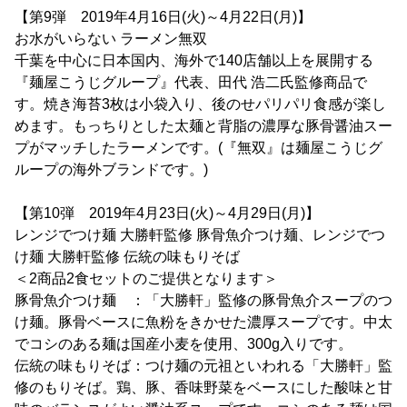
【第9弾 2019年4月16日(火)～4月22日(月)】
お水がいらない ラーメン無双
千葉を中心に日本国内、海外で140店舗以上を展開する
『麺屋こうじグループ』代表、田代 浩二氏監修商品で
す。焼き海苔3枚は小袋入り、後のせパリパリ食感が楽し
めます。もっちりとした太麺と背脂の濃厚な豚骨醤油スー
プがマッチしたラーメンです。(『無双』は麺屋こうじグ
ループの海外ブランドです。)
【第10弾 2019年4月23日(火)～4月29日(月)】
レンジでつけ麺 大勝軒監修 豚骨魚介つけ麺、レンジでつ
け麺 大勝軒監修 伝統の味もりそば
＜2商品2食セットのご提供となります＞
豚骨魚介つけ麺 ：「大勝軒」監修の豚骨魚介スープのつ
け麺。豚骨ベースに魚粉をきかせた濃厚スープです。中太
でコシのある麺は国産小麦を使用、300g入りです。
伝統の味もりそば：つけ麺の元祖といわれる「大勝軒」監
修のもりそば。鶏、豚、香味野菜をベースにした酸味と甘