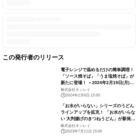
この発行者のリリース
電子レンジで温めるだけの簡単調理！
「ソース焼そば」「うま塩焼そば」が
新たに登場！ ～2024年2月19日(月)よ
り発売～
株式会社キンレイ
2024年2月6日 15:00
「お水がいらない」シリーズのうどん
ラインアップを拡充！ 「お水がいらな
い 大判揚げのきつねうどん」が新発
売！ 3年ぶりに「お水がいらない かぼ
株式会社キンレイ
ちゃのほうとう」が リニューアル新発
2023年7月11日 15:00