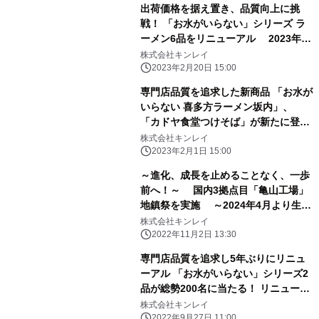
売！
出荷価格を据え置き、品質向上に挑
戦！ 「お水がいらない」シリーズ ラ
ーメン6品をリニューアル 2023年2
月20日(月)新発売
株式会社キンレイ
2023年2月20日 15:00
専門店品質を追求した新商品 「お水が
いらない 喜多方ラーメン坂内」、
「カドヤ食堂つけそば」が新たに登
場！ 2023年2月20日(月)新発売
株式会社キンレイ
2023年2月1日 15:00
～進化、成長を止めることなく、一歩
前へ！～ 国内3拠点目「亀山工場」
地鎮祭を実施 ～2024年4月より生産
開始予定～
株式会社キンレイ
2022年11月2日 13:30
専門店品質を追求し5年ぶりにリニュ
ーアル 「お水がいらない」シリーズ2
品が総勢200名に当たる！ リニューア
ル記念Webキャンペーン9月27日(火)
株式会社キンレイ
より開始！
2022年9月27日 11:00