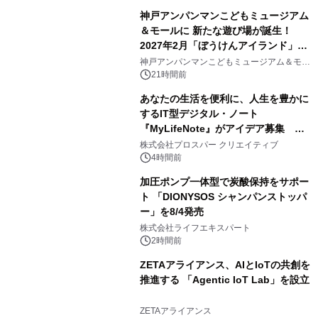
神戸アンパンマンこどもミュージアム
＆モールに 新たな遊び場が誕生！
2027年2月「ぼうけんアイランド」が
3
オープン
神戸アンパンマンこどもミュージアム＆モー
ル
21時間前
あなたの生活を便利に、人生を豊かに
するIT型デジタル・ノート
『MyLifeNote』がアイデア募集 優
4
秀賞100名に1年間無償試用
株式会社プロスパー クリエイティブ
4時間前
加圧ポンプ一体型で炭酸保持をサポー
ト 「DIONYSOS シャンパンストッパ
ー」を8/4発売
5
株式会社ライフエキスパート
2時間前
ZETAアライアンス、AIとIoTの共創を
推進する 「Agentic IoT Lab」を設立
6
ZETAアライアンス