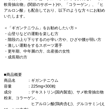
軟骨抽出物」(関節のサポート)や、「コラーゲン」、「ヒ
アルロン酸」も配合しており、以下のような方々にお勧め
いたします。
＜「ギガンテニウム」をお勧めしたい方＞
・山登りなどの運動を楽しむ方
・階段の上り下りするのが辛い方や、ひざや腰が弱い方
・激しい運動をするスポーツ選手
・更年期、中年層の方、出産後の女性
・成長期の方
■商品概要
商品名 ：ギガンテニウム
容量 ：225mg×300粒
成分 ：デキストリン(国内製造)、サメ軟骨抽出物
粉末、コラーゲン、
ヒアルロン酸(鶏肉含む)、グルコサミン(え