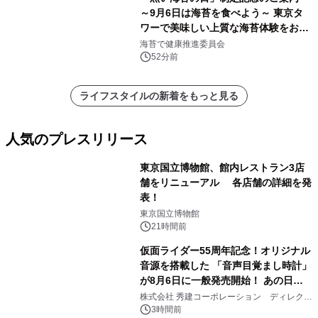
～9月6日は海苔を食べよう～ 東京タ
ワーで美味しい上質な海苔体験をお届
けします！
海苔で健康推進委員会
52分前
ライフスタイルの新着をもっと見る
人気のプレスリリース
東京国立博物館、館内レストラン3店
舗をリニューアル 各店舗の詳細を発
表！
1
東京国立博物館
21時間前
仮面ライダー55周年記念！オリジナル
音源を搭載した 「音声目覚まし時計」
が8月6日に一般発売開始！ あの日の
2
大興奮が今甦る
株式会社 秀建コーポレーション ディレクト
アートギャラリー
3時間前