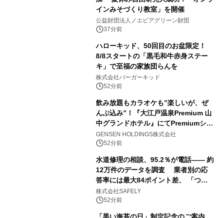
インみそづくり教室」を開催
公益財団法人ノエビアグリーン財団
37分前
ハローキッド、50回目のお盆限定！
8/8スタートの「黒毛和牛赤身ステー
キ」で至福の家族団らんを
株式会社バーガーキッド
52分前
飲み放題もカラオケも”楽しいが、ぜ
んぶ込み”！『大江戸温泉Premium 山
中グランドホテル』にてPremiumシリ
ーズ初のオールインクルーシブ導入
GENSEN HOLDINGS株式会社
52分前
水道修理の相談、95.2％が電話―― 約
12万件のデータを調査 業者別の応
答率には最大84ポイント差、 「つな
がりやすさ」も選定基準に
株式会社SAFELY
52分前
「黒い海苔の日」制定記念のご案内