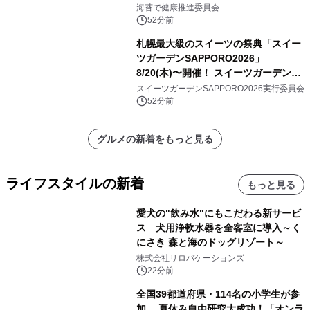
けします！
海苔で健康推進委員会
52分前
札幌最大級のスイーツの祭典「スイー
ツガーデンSAPPORO2026」
8/20(木)〜開催！ スイーツガーデン史
上最多50種のコラボケーキが集結／前
スイーツガーデンSAPPORO2026実行委員会
日8/19(水)メディア試食会も初開催
52分前
グルメの新着をもっと見る
ライフスタイルの新着
もっと見る
愛犬の"飲み水"にもこだわる新サービ
ス 犬用浄軟水器を全客室に導入～く
にさき 森と海のドッグリゾート～
株式会社リロバケーションズ
22分前
全国39都道府県・114名の小学生が参
加 夏休み自由研究大成功！「オンラ