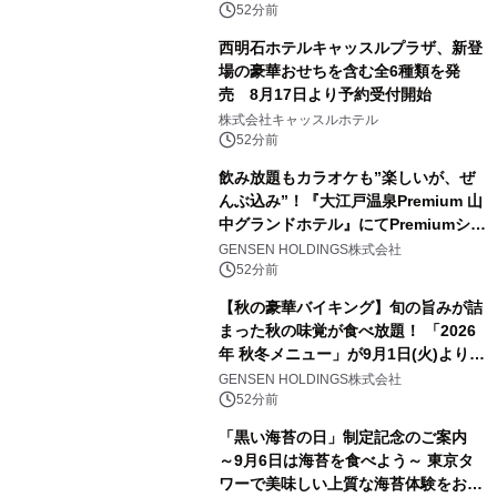
52分前
西明石ホテルキャッスルプラザ、新登
場の豪華おせちを含む全6種類を発
売 8月17日より予約受付開始
株式会社キャッスルホテル
52分前
飲み放題もカラオケも”楽しいが、ぜ
んぶ込み”！『大江戸温泉Premium 山
中グランドホテル』にてPremiumシリ
ーズ初のオールインクルーシブ導入
GENSEN HOLDINGS株式会社
52分前
【秋の豪華バイキング】旬の旨みが詰
まった秋の味覚が食べ放題！ 「2026
年 秋冬メニュー」が9月1日(火)より提
供スタート
GENSEN HOLDINGS株式会社
52分前
「黒い海苔の日」制定記念のご案内
～9月6日は海苔を食べよう～ 東京タ
ワーで美味しい上質な海苔体験をお届