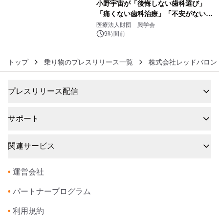
小野宇宙が「後悔しない歯科選び」
「痛くない歯科治療」「不安がない治
6
療計画」をテーマに専門監修
医療法人財団 興学会
9時間前
トップ
乗り物のプレスリリース一覧
株式会社レッドバロン
プレスリリース配信
サポート
関連サービス
•
運営会社
•
パートナープログラム
•
利用規約