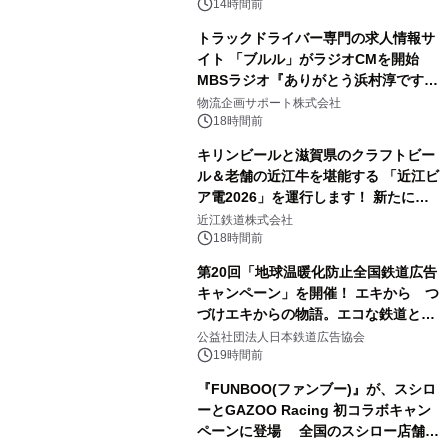
14時間前
トラックドライバー専門の求人情報サ
イト 「ブルル」がラジオCMを開始
MBSラジオ『ありがとう浜村淳です』
にて8月1日(土)より
物流企画サポート株式会社
18時間前
キリンビールと滋賀県のクラフトビー
ル＆老舗の近江牛を堪能する 「近江ビ
ア電2026」を運行します！ 新たに
「長濱浪漫ビール」が参加！キリン一
近江鉄道株式会社
番搾り飲み放題が復活！
18時間前
第20回「地球温暖化防止全国鉄道広告
キャンペーン」を開催！ エキから つ
づけエキからの物語。エコな鉄道とと
もに。
公益社団法人日本鉄道広告協会
19時間前
『FUNBOO(ファンブー)』が、スシロ
ーとGAZOO Racing 初コラボキャン
ペーンに登場 全国のスシロー店舗で