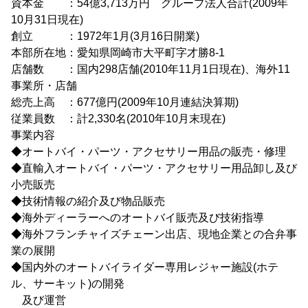
資本金 ：54億3,713万円 グループ法人合計(2009年
10月31日現在)
創立 ：1972年1月(3月16日開業)
本部所在地：愛知県岡崎市大平町字才勝8-1
店舗数 ：国内298店舗(2010年11月1日現在)、海外11
事業所・店舗
総売上高 ：677億円(2009年10月連結決算期)
従業員数 ：計2,330名(2010年10月末現在)
事業内容
◆オートバイ・パーツ・アクセサリー用品の販売・修理
◆直輸入オートバイ・パーツ・アクセサリー用品卸し及び
小売販売
◆技術情報の紹介及び物品販売
◆海外ディーラーへのオートバイ販売及び技術指導
◆海外フランチャイズチェーン出店、現地企業との合弁事
業の展開
◆国内外のオートバイライダー専用レジャー施設(ホテ
ル、サーキット)の開発
及び運営