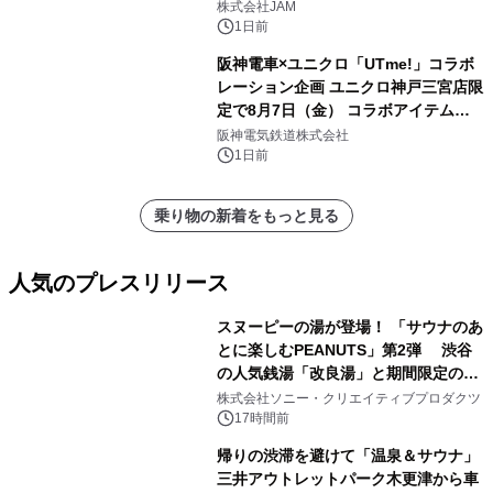
GR 4車種の FUNBOO(ミニカー)付き
株式会社JAM
メニューが展開されます
1日前
阪神電車×ユニクロ「UTme!」コラボ
レーション企画 ユニクロ神戸三宮店限
定で8月7日（金） コラボアイテムが
発売決定！
阪神電気鉄道株式会社
1日前
乗り物の新着をもっと見る
人気のプレスリリース
スヌーピーの湯が登場！ 「サウナのあ
とに楽しむPEANUTS」第2弾 渋谷
の人気銭湯「改良湯」と期間限定のコ
1
ラボレーション サウナイキタイコラ
株式会社ソニー・クリエイティブプロダクツ
ボグッズも発売決定！
17時間前
帰りの渋滞を避けて「温泉＆サウナ」
三井アウトレットパーク木更津から車