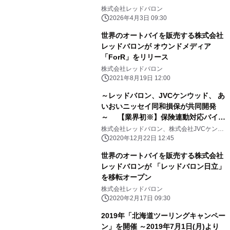
株式会社レッドバロン
2026年4月3日 09:30
世界のオートバイを販売する株式会社
レッドバロンが オウンドメディア
「ForR」をリリース
株式会社レッドバロン
2021年8月19日 12:00
～レッドバロン、JVCケンウッド、 あ
いおいニッセイ同和損保が共同開発
～ 【業界初※】保険連動対応バイク
用ドライブレコーダーを提供開始 専
株式会社レッドバロン、株式会社JVCケンウ
ッド、あいおいニッセイ同和損害保険株式会
用スマートフォンアプリで事故映像を
2020年12月22日 12:45
社
保険会社へかんたん送信
世界のオートバイを販売する株式会社
レッドバロンが 「レッドバロン日立」
を移転オープン
株式会社レッドバロン
2020年2月17日 09:30
2019年「北海道ツーリングキャンペー
ン」を開催 ～2019年7月1日(月)より