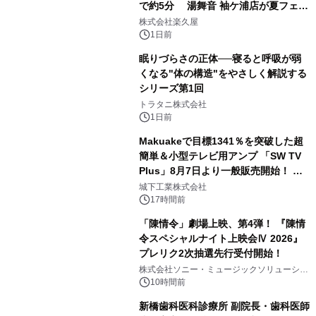
で約5分 湯舞音 袖ケ浦店が夏フェア
2
メニューを提供
株式会社楽久屋
1日前
眠りづらさの正体──寝ると呼吸が弱
くなる"体の構造"をやさしく解説する
シリーズ第1回
3
トラタニ株式会社
1日前
Makuakeで目標1341％を突破した超
簡単＆小型テレビ用アンプ 「SW TV
Plus」8月7日より一般販売開始！ ケ
4
ーブル1本つなぐだけ、テレビの音が
城下工業株式会社
ぐっと豊かに
17時間前
「陳情令」劇場上映、第4弾！ 『陳情
令スペシャルナイト上映会Ⅳ 2026』
プレリク2次抽選先行受付開始！
5
株式会社ソニー・ミュージックソリューショ
ンズ
10時間前
新橋歯科医科診療所 副院長・歯科医師