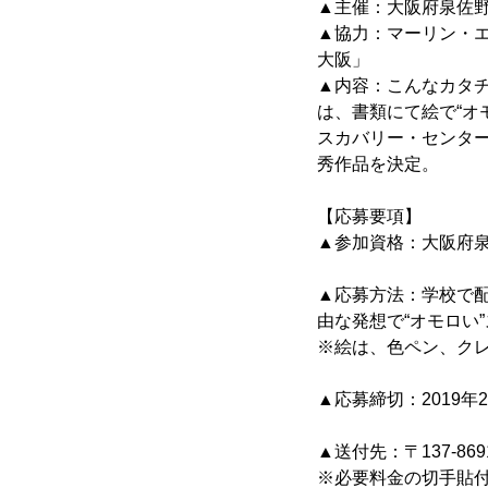
▲主催：大阪府泉佐
▲協力：マーリン・エ
大阪」
▲内容：こんなカタチ
は、書類にて絵で“オ
スカバリー・センター
秀作品を決定。
【応募要項】
▲参加資格：大阪府泉
▲応募方法：学校で
由な発想で“オモロい
※絵は、色ペン、ク
▲応募締切：2019年2
▲送付先：〒137-8
※必要料金の切手貼