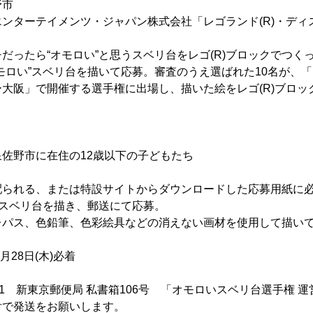
野市
ンターテイメンツ・ジャパン株式会社「レゴランド(R)・ディ
だったら“オモロい”と思うスベリ台をレゴ(R)ブロックでつく
モロい”スベリ台を描いて応募。審査のうえ選ばれた10名が、「
大阪」で開催する選手権に出場し、描いた絵をレゴ(R)ブロッ
佐野市に在住の12歳以下の子どもたち
配られる、または特設サイトからダウンロードした応募用紙に
”スベリ台を描き、郵送にて応募。
レパス、色鉛筆、色彩絵具などの消えない画材を使用して描い
月28日(木)必着
691 新東京郵便局 私書箱106号 「オモロいスベリ台選手権 
付で発送をお願いします。