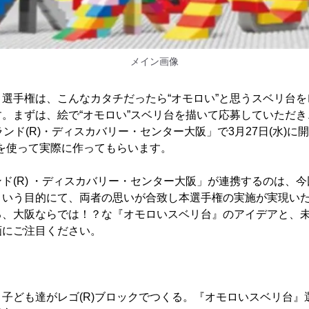
メイン画像
選手権は、こんなカタチだったら“オモロい”と思うスベリ台をレ
。まずは、絵で“オモロい”スベリ台を描いて応募していただ
ランド(R)・ディスカバリー・センター大阪」で3月27日(水)に
クを使って実際に作ってもらいます。
ド(R) ・ディスカバリー・センター大阪」が連携するのは、
という目的にて、両者の思いが合致し本選手権の実施が実現い
る、大阪ならでは！？な『オモロいスベリ台』のアイデアと、
画にご注目ください。
子ども達がレゴ(R)ブロックでつくる。『オモロいスベリ台』