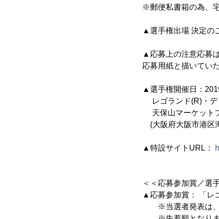
※郵便私書箱の為、
▲選手権出場 決定の
▲応募上の注意応募は
応募用紙と描いてい
▲選手権開催日：20
レゴランド(R)・
天保山マーケットプ
(大阪府大阪市港区海岸通
▲特設サイトURL：
h
＜＜応募参加賞／選
▲応募参加賞： 「レ
※当選者発表は、発
※先着順となります