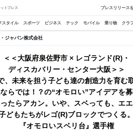
プレスリリース
アットプレス
フスタイル
スポーツ
ビジネス
テック
モバイル
乗り物
クラ
ツ・ジャパン株式会社
＜＜大阪府泉佐野市 × レゴランド(R)・
ディスカバリー・センター大阪＞＞
で、未来を担う子ども達の創造力を育
阪ならでは！？の“オモロい”アイデアを募
ベったらアカン。いや、スベっても、エエ
子どもたちがレゴ(R)ブロックでつくる
『オモロいスベリ台』選手権