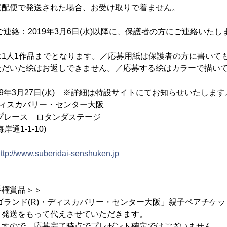
宅配便で発送された場合、お受け取りで着ません。
ご連絡：2019年3月6日(水)以降に、保護者の方にご連絡いたし
1人1作品までとなります。／応募用紙は保護者の方に書いても
ただいた絵はお返しできません。／応募する絵はカラーで描い
19年3月27日(水) ※詳細は特設サイトにてお知らせいたします
ディスカバリー・センター大阪
レース ロタンダステージ
1-1-10)
ttp://www.suberidai-senshuken.jp
手権賞品＞＞
ゴランド(R)・ディスカバリー・センター大阪」親子ペアチケッ
送をもって代えさせていただきます。
ので、応募完了時点でプレゼント確定ではございません。