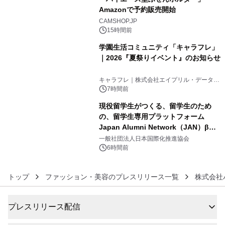
Amazonで予約販売開始
4
CAMSHOP.JP
15時間前
学園生活コミュニティ「キャラフレ」
｜2026『夏祭りイベント』のお知らせ
5
キャラフレ｜株式会社エイプリル・データ・
デザインズ
7時間前
現役留学生がつくる、留学生のため
の、留学生専用プラットフォーム
Japan Alumni Network（JAN）β版
6
をリリース
一般社団法人日本国際化推進協会
6時間前
トップ
ファッション・美容のプレスリリース一覧
株式会社
プレスリリース配信