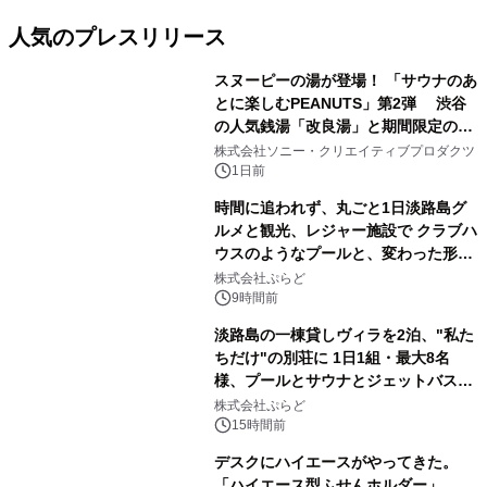
人気のプレスリリース
スヌーピーの湯が登場！ 「サウナのあ
とに楽しむPEANUTS」第2弾 渋谷
の人気銭湯「改良湯」と期間限定のコ
1
ラボレーション サウナイキタイコラ
株式会社ソニー・クリエイティブプロダクツ
ボグッズも発売決定！
1日前
時間に追われず、丸ごと1日淡路島グ
ルメと観光、レジャー施設で クラブハ
ウスのようなプールと、変わった形の
2
サウナも 「THE BOXY AWAJI」のお
株式会社ぷらど
得な素泊まり連泊プランで
9時間前
淡路島の一棟貸しヴィラを2泊、"私た
ちだけ"の別荘に 1日1組・最大8名
様、プールとサウナとジェットバス付
3
きで Villa Mon Temps AWAJIの連泊
株式会社ぷらど
素泊りプラン
15時間前
デスクにハイエースがやってきた。
「ハイエース型ふせんホルダー」