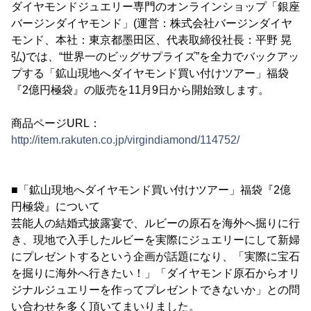
ダイヤモンドジュエリー専門のオンラインショップ「銀座
バージンダイヤモンド」(運営：株式会社バージンダイヤ
モンド、本社：東京都墨田区、代表取締役社長：平野 晃
弘)では、“世界一のビッグサプライズ”を全力でバックアッ
プする「鉱山現地へダイヤモンド買い付けツアー」福袋
『2億円極袋』の販売を11月9日から開始致します。
商品ページURL：
http://item.rakuten.co.jp/virgindiamond/114752/
■「鉱山現地へダイヤモンド買い付けツアー」福袋『2億
円極袋』について
芸能人の結婚式披露宴で、ルビーの原石を海外へ掘りに行
き、現地で入手したルビーを実際にジュエリーにして新婦
にプレゼントするという企画が話題になり、「実際に宝石
を掘りに海外へ行きたい！」「ダイヤモンド原石からオリ
ジナルジュエリーを作ってプレゼントできないか」との問
い合わせを多く頂いてまいりました。