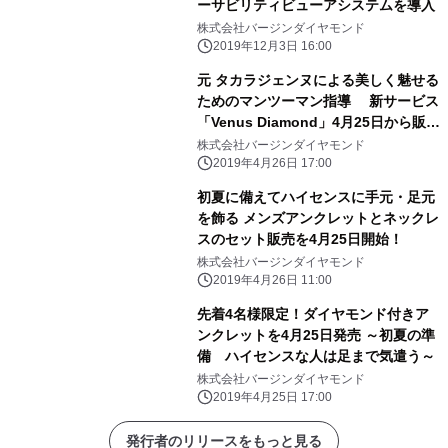
ーサビリティビューアシステムを導入
株式会社バージンダイヤモンド
2019年12月3日 16:00
元 タカラジェンヌによる美しく魅せる
ためのマンツーマン指導 新サービス
「Venus Diamond」4月25日から販売
開始
株式会社バージンダイヤモンド
2019年4月26日 17:00
初夏に備えてハイセンスに手元・足元
を飾る メンズアンクレットとネックレ
スのセット販売を4月25日開始！
株式会社バージンダイヤモンド
2019年4月26日 11:00
先着4名様限定！ダイヤモンド付きア
ンクレットを4月25日発売 ～初夏の準
備 ハイセンスな人は足まで気遣う～
株式会社バージンダイヤモンド
2019年4月25日 17:00
発行者のリリースをもっと見る