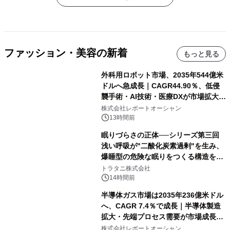
ファッション・美容の新着
もっと見る
外科用ロボット市場、2035年544億米
ドルへ急成長｜CAGR44.90％、低侵
襲手術・AI技術・医療DXが市場拡大を
牽引
株式会社レポートオーシャン
13時間前
眠りづらさの正体──シリーズ第三回
浅い呼吸が"二酸化炭素過剰"を生み、
爆睡型の危険な眠りをつくる構造を解
説
トラタニ株式会社
14時間前
半導体ガス市場は2035年236億米ドル
へ、CAGR 7.4％で成長｜半導体製造
拡大・先端プロセス需要が市場成長を
加速
株式会社レポートオーシャン