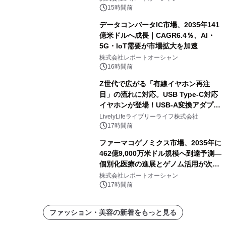
15時間前
データコンバータIC市場、2035年141
億米ドルへ成長｜CAGR6.4％、AI・
5G・IoT需要が市場拡大を加速
株式会社レポートオーシャン
16時間前
Z世代で広がる「有線イヤホン再注
目」の流れに対応。USB Type-C対応
イヤホンが登場！USB-A変換アダプタ
ー付きでスマホからパソコンまで幅広
LivelyLifeライブリーライフ株式会社
く活用可能
17時間前
ファーマコゲノミクス市場、2035年に
462億9,000万米ドル規模へ到達予測―
個別化医療の進展とゲノム活用が次世
代ヘルスケア投資を加速
株式会社レポートオーシャン
17時間前
ファッション・美容の新着をもっと見る