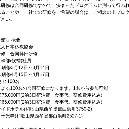
本研修は合同研修ですので、決まったプログラムに則って行わ
れることや、一社での研修をご希望の場合は、ご相談の上プロ
ださい。
部)』概要
人日本仏教協会
修 合同幹部研修
幹部(候補)社員
研修3月12日～3月14日
4月15日～4月17日
ぞれ100名
00名の合同研修になります。1名から参加可能
75,000円(2泊3日宿泊費、食事代、研修費用込み)
000円(2泊3日宿泊費、食事代、研修費用込み)
ドホテル(和歌山県西牟婁郡白浜町3750-2)
和歌山県西牟婁郡白浜町2527-1)