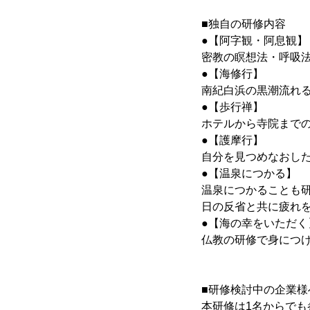
■独自の研修内容
●【阿字観・阿息観】
密教の瞑想法・呼吸
●【海修行】
南紀白浜の黒潮流れ
●【歩行禅】
ホテルから寺院まで
●【護摩行】
自分を見つめなおし
●【温泉につかる】
温泉につかることも
日の反省と共に疲れ
●【海の幸をいただく
仏教の研修で身につけ
■研修検討中の企業様
本研修は1名からで