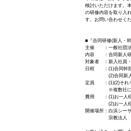
検討いただけます。
の研修内容を取り入
す。お問い合わせく
■『合同研修(新人・幹
主催 ：一般社団法
内容 ：合同新人研
対象者 ：新入社員・
日程 ：(1)合同幹部
(2)合同新人研修
定員 ：(1)(2)それ
※複数社による1
費用 ：(1)お一人様
(2)お一人様65,
開催場所：白浜シーサイ
宗教法人 千光寺(