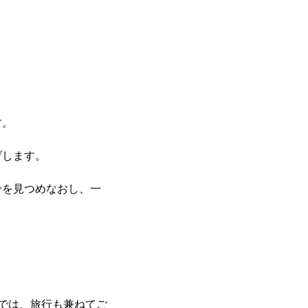
す。
げします。
分を見つめなおし、一
では、旅行も兼ねてご