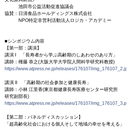
池田市公益活動促進協議会
協賛：日清食品ホールディングス株式会社
NPO特定非営利活動法人ロジカ・アカデミー
■シンポジウム内容
【第一部：講演】
講演 I 「長寿者から学ぶ高齢期のしあわせのあり方」
講師：権藤 恭之(大阪大学大学院人間科学研究科教授)
https://www.atpress.ne.jp/releases/176107/img_176107_2.jp
講演 II 「高齢期の社会参加と健康長寿」
講師：小林 江里香(東京都健康長寿医療センター研究所
研究副部長)
https://www.atpress.ne.jp/releases/176107/img_176107_3.p
【第二部：パネルディスカッション】
「超高齢化社会における個人そして地域の幸せを考える」