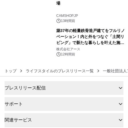
場
5
CAMSHOP.JP
13時間前
築37年の軽量鉄骨造戸建てをフルリノ
ベーション！内と外をつなぐ「土間リ
ビング」で新たな暮らしを叶えた施工
6
事例を株式会社アースが公開
株式会社アース
12時間前
トップ
ライフスタイルのプレスリリース一覧
一般社団法人
プレスリリース配信
サポート
関連サービス