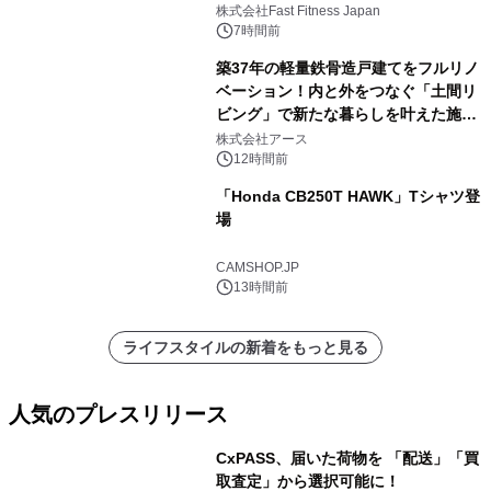
株式会社Fast Fitness Japan
7時間前
築37年の軽量鉄骨造戸建てをフルリノ
ベーション！内と外をつなぐ「土間リ
ビング」で新たな暮らしを叶えた施工
事例を株式会社アースが公開
株式会社アース
12時間前
「Honda CB250T HAWK」Tシャツ登
場
CAMSHOP.JP
13時間前
ライフスタイルの新着をもっと見る
人気のプレスリリース
CxPASS、届いた荷物を 「配送」「買
取査定」から選択可能に！