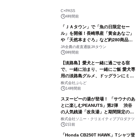
1
C×PASS
4時間前
「ＪＡタウン」で「魚の日限定セー
ル」を開催！長崎県産「黄金あなご」
や「天然本まぐろ」など約280商品を
2
販売！～毎月１０日の定例企画～
JA全農の産直通販JAタウン
9時間前
【淡路島】愛犬と一緒に過ごせる宿
で、一緒に泊まり、一緒にご飯 愛犬専
用の淡路島グルメ、ドッグランにミニ
3
プール グランピングとトレーラーハウ
株式会社ぷらど
スの2施設で
14時間前
スヌーピーの湯が登場！ 「サウナのあ
とに楽しむPEANUTS」第2弾 渋谷
の人気銭湯「改良湯」と期間限定のコ
4
ラボレーション サウナイキタイコラ
株式会社ソニー・クリエイティブプロダクツ
ボグッズも発売決定！
2日前
「Honda CB250T HAWK」Tシャツ登