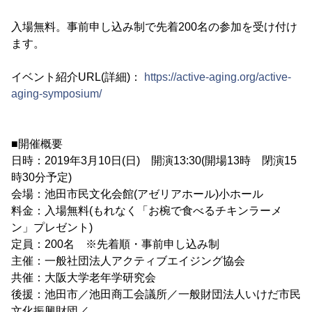
入場無料。事前申し込み制で先着200名の参加を受け付け
ます。
イベント紹介URL(詳細)：
https://active-aging.org/active-
aging-symposium/
■開催概要
日時：2019年3月10日(日) 開演13:30(開場13時 閉演15
時30分予定)
会場：池田市民文化会館(アゼリアホール)小ホール
料金：入場無料(もれなく「お椀で食べるチキンラーメ
ン」プレゼント)
定員：200名 ※先着順・事前申し込み制
主催：一般社団法人アクティブエイジング協会
共催：大阪大学老年学研究会
後援：池田市／池田商工会議所／一般財団法人いけだ市民
文化振興財団／