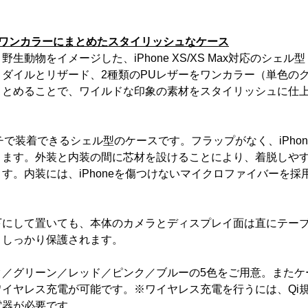
をワンカラーにまとめたスタイリッシュなケース
動物をイメージした、iPhone XS/XS Max対応のシェル
ダイルとリザード、2種類のPUレザーをワンカラー（単色の
とめることで、ワイルドな印象の素材をスタイリッシュに仕
ッチで装着できるシェル型のケースです。フラップがなく、iPhon
ます。外装と内装の間に芯材を設けることにより、着脱しや
。内装には、iPhoneを傷つけないマイクロファイバーを採
にして置いても、本体のカメラとディスプレイ面は直にテー
しっかり保護されます。
／グリーン／レッド／ピンク／ブルーの5色をご用意。またケ
イヤレス充電が可能です。※ワイヤレス充電を行うには、Qi
器が必要です。