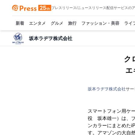
プレスリリース/ニュースリリース配信サービスの
新着
エンタメ
グルメ
旅行
ファッション・美容
ライ
坂本ラヂヲ株式会社
ク
坂本ラヂヲ株式会社
サー
スマートフォン用ケ
役 坂本雄一）は、ブラ
ンカラーにまとめたiPh
す。アマゾンの大自