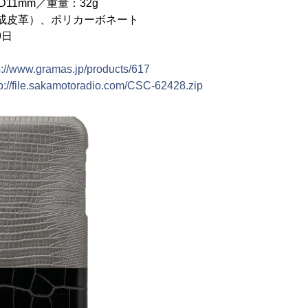
D11mm／重量：32g
成皮革）、ポリカーボネート
9日
s://www.gramas.jp/products/617
tp://file.sakamotoradio.com/CSC-62428.zip