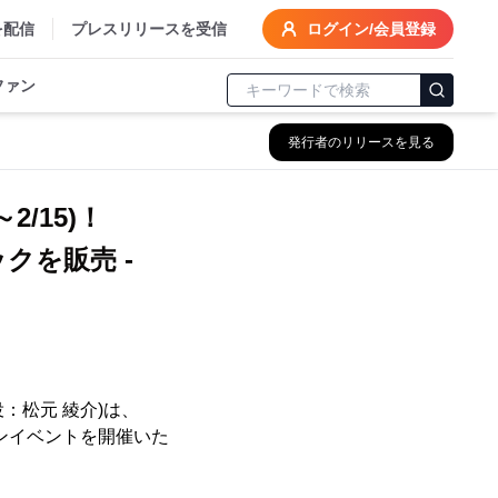
を配信
プレスリリースを受信
ログイン/会員登録
ファン
発行者のリリースを見る
/15)！
クを販売 -
：松元 綾介)は、
インイベントを開催いた