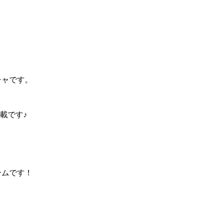
チャです。
載です♪
ームです！