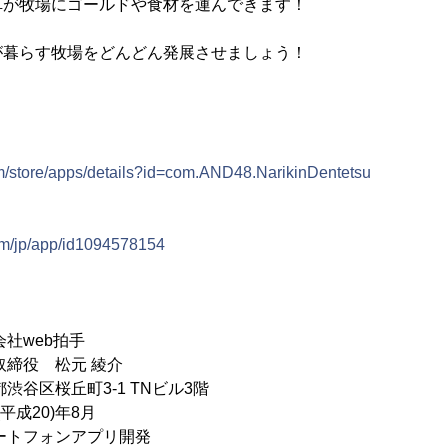
車が牧場にゴールドや食材を運んできます！
が暮らす牧場をどんどん発展させましょう！
om/store/apps/details?id=com.AND48.NarikinDentetsu
com/jp/app/id1094578154
web拍手
締役 松元 綾介
谷区桜丘町3-1 TNビル3階
平成20)年8月
ートフォンアプリ開発