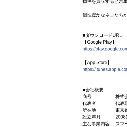
物件を買収すると汽
個性豊かなネコたち
■ダウンロードURL
【Google Play】
https://play.google.c
【App Store】
https://itunes.apple.
■会社概要
商号 ： 株式会社
代表者 ： 代表取
所在地 ： 東京都渋
設立年月 ： 2008(
主な事業内容： スマ