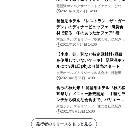
ナルワイン第13弾「2020浅柄野(あさ
琵琶湖ホテルクサツエストピアホテルびわ湖
大津プリンスホテル彦根キャッスルリゾート
がらの) Minori」 11月1日(月)販売開
2021年10月26日 14:00
＆スパホテルニューオウミホテルボストンプ
始
ラザ草津ロテルド比叡
琵琶湖ホテル 『レストラン ザ・ガー
デン』のディナービュッフェ “滋賀食
材で彩る 冬のあったかフェア” 着席
スタイルのオーダービュッフェで冬の
京阪ホテルズ＆リゾーツ株式会社、琵琶湖ホ
テル
味覚を満喫
2021年10月14日 14:00
【小麦、卵、乳など特定原材料7品目
を使用していないケーキ】 琵琶湖ホテ
ルにて9月1日(水)より販売スタート
京阪ホテルズ＆リゾーツ株式会社、琵琶湖ホ
テル
2021年8月31日 14:00
食欲の秋到来！ 琵琶湖ホテル『秋の松
茸祭り』メニュー販売開始 手軽なラ
ンチから特別な会食まで、バリエーシ
ョン豊富な松茸料理
京阪ホテルズ＆リゾーツ、株式会社琵琶湖ホ
テル
2021年8月18日 15:00
発行者のリリースをもっと見る