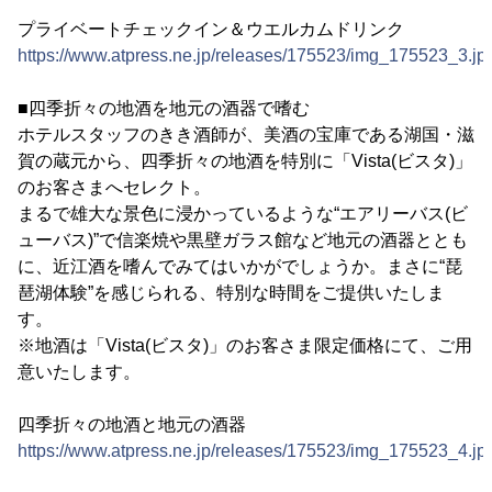
プライベートチェックイン＆ウエルカムドリンク
https://www.atpress.ne.jp/releases/175523/img_175523_3.jp
■四季折々の地酒を地元の酒器で嗜む
ホテルスタッフのきき酒師が、美酒の宝庫である湖国・滋
賀の蔵元から、四季折々の地酒を特別に「Vista(ビスタ)」
のお客さまへセレクト。
まるで雄大な景色に浸かっているような“エアリーバス(ビ
ューバス)”で信楽焼や黒壁ガラス館など地元の酒器ととも
に、近江酒を嗜んでみてはいかがでしょうか。まさに“琵
琶湖体験”を感じられる、特別な時間をご提供いたしま
す。
※地酒は「Vista(ビスタ)」のお客さま限定価格にて、ご用
意いたします。
四季折々の地酒と地元の酒器
https://www.atpress.ne.jp/releases/175523/img_175523_4.jp