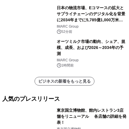
引されています。
日本の物流市場、Eコマースの拡大と
サプライチェーンのデジタル化を背景
に2034年までに5,785億1,000万米ド
ルに達する見通し
IMARC Group
52分前
オーツミルク市場の動向、シェア、規
模、成長、および2026～2034年の予
測
IMARC Group
1時間前
ビジネスの新着をもっと見る
人気のプレスリリース
東京国立博物館、館内レストラン3店
舗をリニューアル 各店舗の詳細を発
表！
1
東京国立博物館