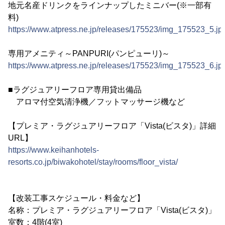
地元名産ドリンクをラインナップしたミニバー(※一部有
料)
https://www.atpress.ne.jp/releases/175523/img_175523_5.jp
専用アメニティ～PANPURI(パンピューリ)～
https://www.atpress.ne.jp/releases/175523/img_175523_6.jp
■ラグジュアリーフロア専用貸出備品
アロマ付空気清浄機／フットマッサージ機など
【プレミア・ラグジュアリーフロア「Vista(ビスタ)」詳細
URL】
https://www.keihanhotels-
resorts.co.jp/biwakohotel/stay/rooms/floor_vista/
【改装工事スケジュール・料金など】
名称：プレミア・ラグジュアリーフロア「Vista(ビスタ)」
室数：4階(4室)