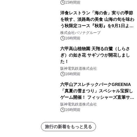
15時間前
洋食レストラン「海の舎」実りの季節
を映す、淡路島の美食 山海の旬を味わ
う秋限定コース『秋彩』を9月1日より
提供開始
株式会社パソナグループ
16時間前
六甲高山植物園 天翔る白鷺（しらさ
ぎ）の如き花 サギソウが開花しまし
た！
阪神電気鉄道株式会社
16時間前
六甲山アスレチックパークGREENIA
「真夏の雪まつり」スペシャル宝探し
ゲーム開催！ フィッシャーズ直筆サイ
ン色紙など豪華景品が登場！
阪神電気鉄道株式会社
16時間前
旅行の新着をもっと見る