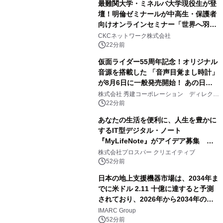
最難関大学・ミネルバ大学現役生が登
壇！明倫ゼミナールが中高生・保護者
向けオンラインセミナー「世界へ羽ば
たいた先輩が語る、未来の掴み方」を
CKCネットワーク株式会社
8月に無料開催
22分前
仮面ライダー55周年記念！オリジナル
音源を搭載した 「音声目覚まし時計」
が8月6日に一般発売開始！ あの日の
大興奮が今甦る
株式会社 秀建コーポレーション ディレクト
アートギャラリー
22分前
あなたの生活を便利に、人生を豊かに
するIT型デジタル・ノート
『MyLifeNote』がアイデア募集 優
秀賞100名に1年間無償試用
株式会社プロスパー クリエイティブ
52分前
日本の地上支援機器市場は、2034年ま
でに米ドル 2.11 十億に達すると予測
されており、2026年から2034年の期
間に6.44%のCAGRで拡大し、空港の
IMARC Group
近代化と航空交通量の増加によって牽
52分前