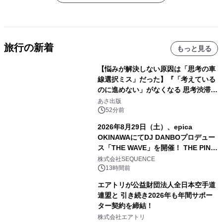
旅行の新着
もっと見る
【悩みが解決しない原因は「思考の車
線選択ミス」だった】『「考えている
のに進めない」がなくなる 思考渋滞か
ら抜け出す方法』2026年8月25日
あさ出版
（火）発売
52分前
2026年8月29日（土）、epica
OKINAWAにてDJ DANBOプロデュー
ス「THE WAVE」を開催！ THE PINK
TOKYO所属のPINK DANCERS4名が
株式会社SEQUENCE
出演決定
13時間前
エアトリが公益財団法人全日本空手道
連盟と 引き続き2026年も年間サポー
ター契約を締結！
株式会社エアトリ