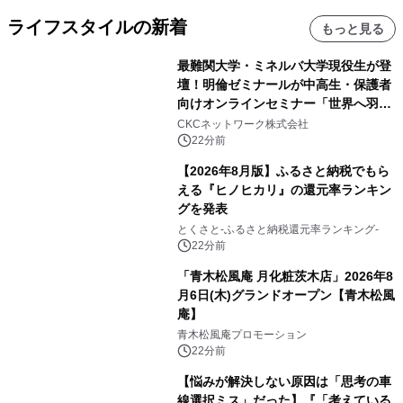
ライフスタイルの新着
もっと見る
最難関大学・ミネルバ大学現役生が登
壇！明倫ゼミナールが中高生・保護者
向けオンラインセミナー「世界へ羽ば
たいた先輩が語る、未来の掴み方」を
CKCネットワーク株式会社
8月に無料開催
22分前
【2026年8月版】ふるさと納税でもら
える『ヒノヒカリ』の還元率ランキン
グを発表
とくさと-ふるさと納税還元率ランキング-
22分前
「青木松風庵 月化粧茨木店」2026年8
月6日(木)グランドオープン【青木松風
庵】
青木松風庵プロモーション
22分前
【悩みが解決しない原因は「思考の車
線選択ミス」だった】『「考えている