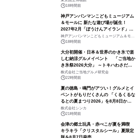
18時間前
神戸アンパンマンこどもミュージアム
＆モールに 新たな遊び場が誕生！
2027年2月「ぼうけんアイランド」が
2
オープン
神戸アンパンマンこどもミュージアム＆モー
ル
18時間前
大分初開催・日本＆世界のかき氷で楽
しむ納涼グルメイベント 「ご当地か
き氷祭2026大分」 ～トキハわさだタ
3
ウンで8月21日～31日まで11日間限定
株式会社ご当地グルメ研究会
開催～
22時間前
夏の徳島・鳴門がアツい！グルメとイ
ベントがもりだくさんの 「くるくるな
るとの夏まつり2026」を8月8日から9
4
日間開催 ～夏限定メニューや大抽選
株式会社シンカ
会、大学芋スティックの振る舞いも～
21時間前
会津の郷土玩具・赤べこが夏を満喫
キラキラ「クリスタルシール」夏限定
版を8月7日発売