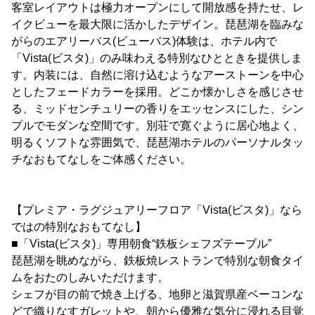
客室レイアウトは極力オープンにして開放感を持たせ、レ
イクビューを最大限に活かしたデザイン。琵琶湖を臨みな
がらのエアリーバス(ビューバス)体験は、ホテル内で
「Vista(ビスタ)」のみ味わえる特別なひとときを提供しま
す。内装には、自然に溶け込むようなアーストーンを中心
としたフェードカラーを採用。どこか懐かしさを感じさせ
る、ミッドセンチュリーの香りをエッセンスにした、シン
プルでモダンな空間です。別荘で寛ぐように居心地よく、
明るくソフトな雰囲気で、琵琶湖ホテルのパーソナルタッ
チなおもてなしをご体感ください。
【プレミア・ラグジュアリーフロア「Vista(ビスタ)」なら
ではの特別なおもてなし】
■「Vista(ビスタ)」専用朝食“鉄板シェフズテーブル”
琵琶湖を眺めながら、鉄板焼レストランで特別な朝食タイ
ムをおたのしみいただけます。
シェフが目の前で焼き上げる、地卵と滋賀県産ベーコンな
どで織りなすガレットや、朝から優雅な気分に浸れる目覚